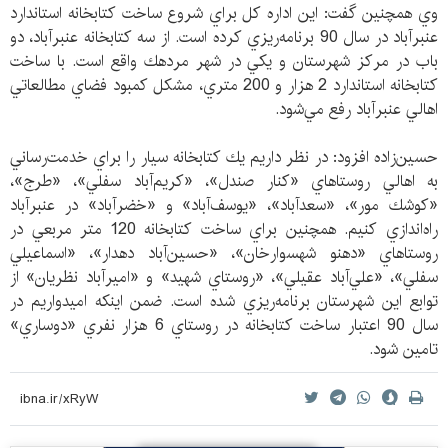
وي همچنين گفت: اين اداره كل براي شروع ساخت كتابخانه استاندارد
عنبرآباد در سال 90 برنامه‌ريزي كرده است. از سه كتابخانه عنبرآباد، دو
باب در مركز شهرستان و يكي در شهر مردهك واقع است. با ساخت
كتابخانه استاندارد 2 هزار و 200 متري، مشكل كمبود فضاي مطالعاتي
اهالي عنبرآباد رفع مي‌شود.
حسين‌زاده افزود: در نظر داريم يك كتابخانه سيار را براي خدمت‌رساني
به اهالي روستاهاي «كنار صندل»، «كريم‌آباد سفلي»، «طرج»،
«كوشك مور»، «سعدآباد»، «يوسف‌آباد» و «خضرآباد» در عنبرآباد
راه‌اندازي كنيم. همچنين براي ساخت كتابخانه 120 متر مربعي در
روستاهاي «دهنو شهسوارخان»، «حسين‌آباد دهدار»، «اسماعيلي
سفلي»، «علي‌آباد عقيلي»، «روستاي شهيد» و «اميرآباد نظريان» از
توابع اين شهرستان برنامه‌ريزي شده است. ضمن اينكه اميدواريم در
سال 90 اعتبار ساخت كتابخانه در روستاي 6 هزار نفري «دوساري»
تامين شود.