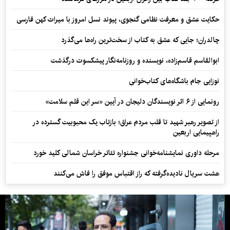
حکایت عشق و معرفت نظامی گنجوی، پیوند نسل امروز با میراث کهن فارسی
چالدران؛ جایی که عشق به کتاب از سخت‌ترین راه‌ها می‌گذرد
ابوالقاسم قاسم‌زاده، نویسنده و روزنامه‌نگار پیشکسوت درگذشت
نوزایی جام باشگاه‌های کتاب‌خوانی
رونمایی از ۶ اثر نویسندگان دلیجان در آیین «سر این قلم سلامت»
از تصویر رهبر شهید تا قلب مردم عراق؛ بازتاب یک محبوبیت گسترده در
راهپیمایی اربعین
مرحله داوری نمایشنامه‌خوانی جشنواره تئاتر خراسان شمالی کلید خورد
هشت سریال نادیده‌گرفته که راز اقتباس موفق را فاش می‌کنند