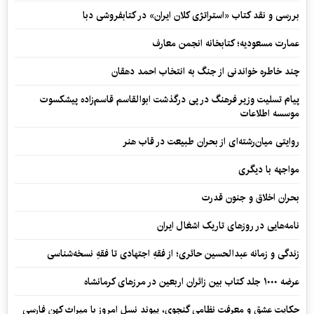
بررسی و نقد کتاب «استراتژی کلان ایران» در کتابفروشی دبا
عمارت مسعودیه؛ کتابخانه انجمن معارف
چند خاطره خواندنی از جنگ به انتخاب احمد دهقان
پیام تسلیت وزیر فرهنگ در پی درگذشت ابوالقاسم قاسم‌زاده پیشکسوت
موسسه اطلاعات
روایتی میان‌رشته‌ای از بحران طبیعت در قاب هنر
مواجهه با دیگری
بحران اخلاق و جنون قدرت
نامه‌هایی در روزهای تاریک اشغال ایران
زندگی و زمانه عبدالحسین حائری؛ از فقهِ اجتهادی تا فقهِ نسخه‌شناسی
عرضه ۱۰۰۰ جلد کتاب بین زائران اربعین در مرزهای کرمانشاه
حکایت عشق و معرفت نظامی گنجوی، پیوند نسل امروز با میراث کهن فارسی