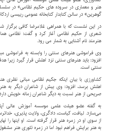
هنر و معماری در سروده های حکیم نظامی» در سلسل
گوهرین» در سالن کتابدار کتابخانه عمومی رییسی اردکان
در این نشست که با همراهی غلامرضا کافی برگزار شد،
شعری از حکیم نظامی آغاز کرد و گفت: نظامی همان 
هنرمند نام آشنایی به شمار می رود.
وی فراموشی هنرهای سنتی را وابسته به فراموشی مب
افزود: باید هنرهای سنتی نزد اهلش قرار گیرد زیرا ه
سنتی است.
کشاورزی با بیان اینکه جکیم نظامی مبانی نظری هن
اهلش برسد، افزود: وی بیش از شاعران دیگر به هنر ع
صریحی از هنر نسبت به دیگر شاعران زمانه خویش دارد.
به گفته عضو هیئت علمی موسسه آموزش عالی آپادان
می‌سازد. لیافت، کیاست، دادگری، ولایت پذیری، خداترسی
از سوی او در زمره هنر قرار گرفته است. او اینها را نه
به هنر برایش فراهم نبود اما در زمره تئوری هنر مشغول