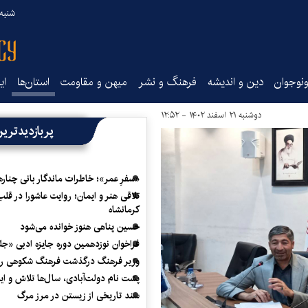
شنبه ۱۷ مرداد ۵
نوجوان
دین و اندیشه
فرهنگ و نشر
میهن و مقاومت
استان‌ها
ای
دوشنبه ۲۱ اسفند ۱۴۰۲ - ۱۲:۵۲
پربازدیدتری
«سفرِ عمر»؛ خاطرات ماندگار بانی چناره
تلاقی هنر و ایمان؛ روایت عاشورا در قلب
کرمانشاه
حسین پناهی هنوز خوانده می‌شود
فراخوان نوزدهمین دوره جایزه ادبی «ج
وزیر فرهنگ درگذشت فرهنگ شکوهی را
پشت نام دولت‌آبادی، سال‌ها تلاش و ا
سند تاریخی از زیستن در مرز مرگ