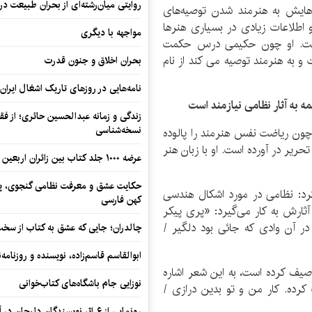
روایتی میان‌رشته‌ای از بحران طبیعت در
‌هایش به هنرمند شدن توصیه‌های
و اطلاعات زیادی در بسیاری هنرها
مواجهه با دیگری
 است. او چون حکیمی درس حکمت
و به هنرمند توصیه می کند از نام
بحران اخلاق و جنون قدرت
نامه‌هایی در روزهای تاریک اشغال ایران
 به آثار نظامی نیازمند است
زندگی و زمانه عبدالحسین حائری؛ از فقهِ
نسخه‌شناسی
 چون ریاضت نفس هنرمند را پالوده
تحریر در آورده است. او با زبان هنر
عرضه ۱۰۰۰ جلد کتاب بین زائران اربعین در مرزهای کرمانشاه
حکایت عشق و معرفت نظامی گنجوی، پیو
رد: نظامی در مورد اشکال هندسی
کهن فارسی
آثارش به کار می‌گیرد: «پری پیکر
ر آن وادی که جائی بود دلگیر /
چالدران؛ جایی که عشق به کتاب از سخت‌ت
ابوالقاسم قاسم‌زاده، نویسنده و روزنا
وصیف کرده است، به این شعر اشاره
نوزایی جام باشگاه‌های کتاب‌خوانی
کرده. کار من و تو بدین درازی /
رونمایی از ۶ اثر نویسندگان دلیجان