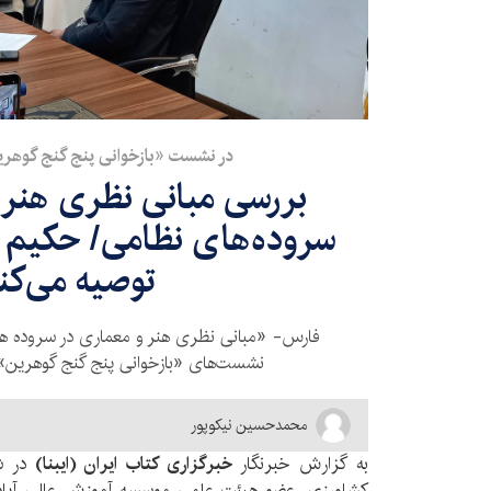
در نشست‌ «بازخوانی پنج گنج گوهر
بررسی مبانی نظری هنر 
سروده‌‍‌های نظامی/ حکیم 
توصیه می‌کن
فارس- «مبانی نظری هنر و معماری در سروده ه
نشست‌های «بازخوانی پنج گنج گوهرین» در
محمدحسین نیکوپور
به گزارش خبرنگار
خبرگزاری کتاب ایران (ایبنا)
در شی
کشاورزی، عضو هیئت علمی موسسه آموزش عالی آپادان