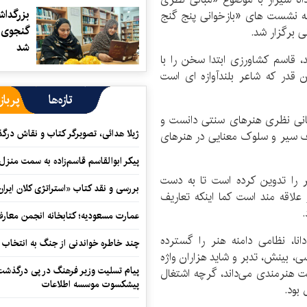
بزرگدا
ه نشست های «بازخوانی پنج گنج
گنجوی د
ی برگزار شد.
شد
 قاسم کشاورزی ابتدا سخن را با
قدر که شاعر بلندآوازه ای است
تازه‌ها
پرباز
انی نظری هنرهای سنتی دانست و
ژیلا هدائی، تصویرگر کتاب و نقاش در
دف سیر و سلوک معنایی در هنرهای
پیکر ابوالقاسم قاسم‌زاده به سمت منزل
ر را تدوین کرده است تا به دست
بررسی و نقد کتاب «استراتژی کلان ایران
لاقه مند است کما اینکه تعاریف
عمارت مسعودیه؛ کتابخانه انجمن معار
ا، نظامی دامنه هنر را گسترده
چند خاطره خواندنی از جنگ به انتخاب 
، بینش، تدبر و شاید هزاران واژه
پیام تسلیت وزیر فرهنگ در پی درگذشت ا
ایت هنرمندی می‌داند، گرچه اشتغال
پیشکسوت موسسه اطلاعات
 بود.