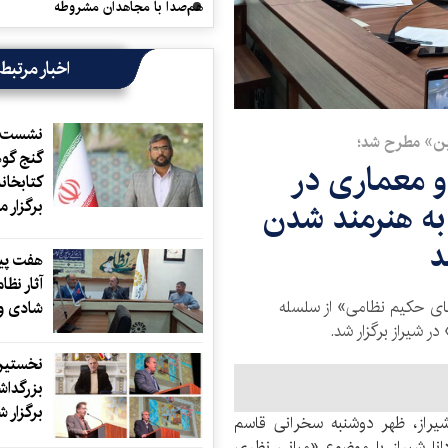
هم‌صدا با مجاهدان مشروطه
اخبار مرتبط
نشست ه
ین» مطرح شد؛
گنج گو
و معماری در
کتابخان
به هنرمند شدن
برگزار 
د
هفت پی
آثار نظ
ای حکیم نظامی» از سلسله
شادی و
 شیراز برگزار شد.
نخستین
بزرگدا
برگزار ش
راز، ظهر دوشنبه سخرانی قاسم
ا شیراز با موضوع «مبانی نظری