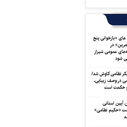
ای «بازخوانی پنج
هرین» در
ه‌های عمومی شیراز
می شود
کر نظامی کاوش شد/
امی در وصف زیبایی،
 حکمت است
 آیین استانی
شت «حکیم نظامی»
د