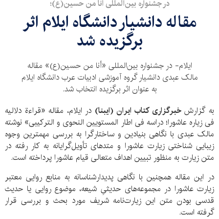
در جشنواره بین‌المللی أنا من حسین(ع)؛
مقاله دانشیار دانشگاه ایلام اثر
برگزیده شد
ایلام- در جشنواره بین‌المللی «أنا من حسین(ع)» مقاله
مالک عبدی دانشیار گروه آموزشی ادبیات عرب دانشگاه ایلام
به عنوان اثر برگزیده انتخاب شد.
به گزارش
خبرگزاری کتاب ایران (ایبنا)
در ایلام، مقاله «قراءة دلالیه
فی زیاره عاشورا؛ دراسه فی اطار المستویین النحوی و الترکیبی» نوشته
مالک عبدی با نگاهی بنیادین و ساختارگرا به بررسی مهمترین وجوه
زیبایی شناختی زیارت عاشورا و متدهای تأویل‌گرایانه به کار رفته در
متن زیارت به منظور تبیین اهداف متعالی قیام عاشورا پرداخته است.
در این مقاله همچنین با نگاهی پدیدارشناسانه به منابع روایی معتبر
زیارت عاشورا در مجموعه‌های حدیثیِ شیعه، موضوع روایی یا حدیث
قدسی بودن متن این زیارت‌نامه شریف مورد بحث و بررسی قرار
گرفته است.