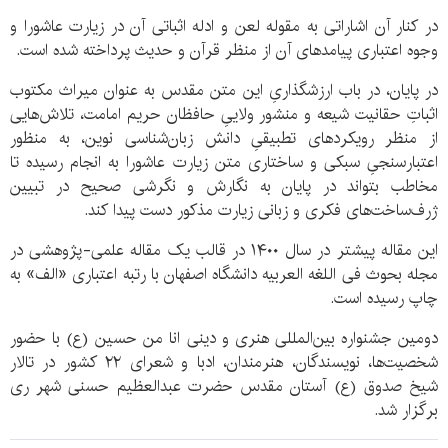
در کنار آن اشاراتی به مقوله لعن و ادله اثباتی آن در زیارت عاشورا و
وجوه اعتباری پیامدهای آن از منظر قرآن و حدیث پرداخته شده است.
در پایان، در باب ارزشگذاریِ این متن مقدس به عنوان میراث مکتوب
اثباتِ حقانیت شیعه و منشور ولاییِ حافظان حریم امامت، تلاش‌هایی
از منظر رویکردهای تطبیقیِ دانش زبان‌شناسی نوین، به منظور
اعتبارسنجیِ سبکی و ساختاری متن زیارت عاشورا به انجام رسیده تا
مخاطب بتواند در پایان به نگارش و نگرشی صحیح در تبیین
ژرف‌ساخت‌های فکری و زبانی زیارت مذکور دست پیدا کند.
این مقاله پیشتر در سال ۱۴۰۰ در قالب یک مقاله علمی-پژوهشی در
مجله بحوث فی اللغه العربیه دانشگاه اصفهان با رتبه اعتباری «الف» به
چاپ رسیده است.
دومین جشنواره بین‌المللی هنری و دینی انا من حسین (ع) با حضور
شخصیت‌ها، نویسندگان، هنرمندان، ادبا و شعرای ۲۲ کشور در تالار
شیخ صدوق (ع) آستان مقدس حضرت عبدالعظیم حسنی شهر ری
برگزار شد.