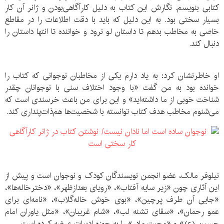
کتابی بنویسم. نگارش این کتاب به دلیل کارآگاهی‌بودن و ژانر آن کار
بسیار سختی بود. به این دلیل که باید با دقت اطلاعات را در مقاطع
خاصی به مخاطب بدهم تا داستان لو نرود و خواننده تا انتها داستان را
دنبال کند.
او خاطرنشان کرد: به یاد دارم یکی از مخاطبان نوجوانی که کتاب را
خوانده بود به من گفت «با وجود اختلاف سنی با نوجوانان چقدر
شناخت خوبی از ما داشته‌اید» و این برای من باعث خرسندی است که
می‌شنوم مخاطب هدف کتاب توانسته با شخصیت‌ها هم‌ذات‌پنداری کند.
نیلوفر مالک، عضو انجمن نویسندگان کودک و نوجوان است و پیش از
این آثاری چون «زیر سایه آفتاب»، «رویای بعدازظهر»، «دخترخاله‌ها»،
«جایی آن طرف پرچین»، «بوی خوش خاله‌گلاب»، «نامه‌ای برای
عمو رحمان»، «سقای تشنه لب»، «شام غریبان»، «مثل یاوران امام
حسین (ع)» و «محبت مادر» را به حوزه ادبیات عرضه کرده است.