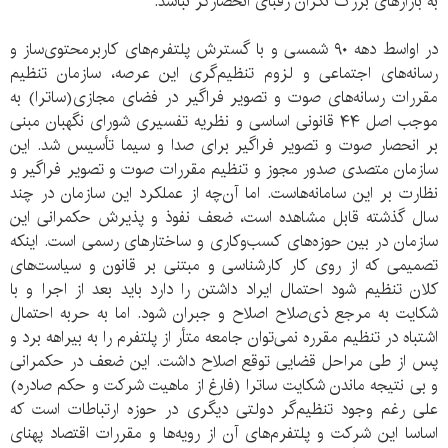
به بازار‌های بزرگ نگران رقبای انحصارگر نباشد.
در اواسط دهه‌ ۹۰ شمسی و با گسترش پلتفرم‌های کاربر‌محتوی‌ساز و
رسانه‌‌های اجتماعی و لزوم تنظیم‌گری این عرصه، سازمان تنظیم
مقررات رسانه‌های صوت و تصویر فراگیر در فضای مجازی(ساترا) به
موجب اصل ۴۴ قانونی اساسی و نظریه تفسیری شورای نگهبان مبنی
بر انحصار صوت و تصویر فراگیر برای صدا و سیما تأسیس شد. این
سازمان متصدی صدور مجوز و تنظیم مقررات صوت و تصویر فراگیر و
نظارت بر این سامانه‌هاست. اما آن‌چه از عملکرد این سازمان در چند
سال گذشته قابل مشاهده است، ضعف نفوذ و پذیرش حکمرانی این
سازمان در بین حوزه‌های کسب‌وکاری و ساختارهای رسمی است. اینکه
تصمیمی که از روی کار کارشناسی و مبتنی بر قانون و سیاست‌های
کلان تنظیم شود احتمال ایراد داشتن را دارد باید بعد از اجرا و با
شکایت به مرجع ذی‌صلاح اصلاح و جبران شود. اما به حربه‌ احتمال
اشتباه در تنظیم مقرره نمی‌توان جامعه متأر از پلتفرم را به بیراهه برد و
پس از طی مراحل قضایی توقع اصلاح داشت. این ضعف در حکمرانی
و بی نتیجه ماندن شکایت ساترا (فارغ از ماهیت شرکت و حکم صادره)
علی رغم وجود تنظیم‌گر دولتی دیگری در حوزه‌ ارتباطات است که
اساسا این شرکت و پلتفرم‌های آن از رویه‌ها و مقررات اقتصاد پهنای