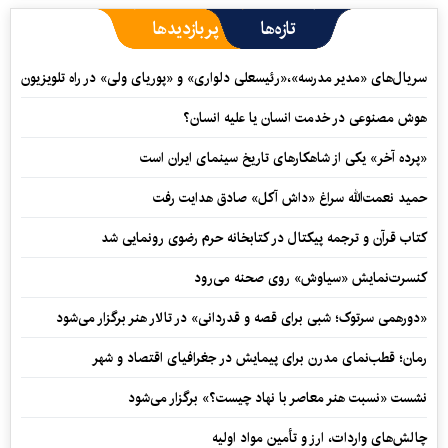
تازه‌ها
پربازدیدها
سریال‌های «مدیر مدرسه»،«رئیسعلی دلواری» و «پوریای ولی» در راه تلویزیون
هوش مصنوعی در خدمت انسان یا علیه انسان؟
«پرده آخر» یکی از شاهکارهای تاریخ سینمای ایران است
حمید نعمت‌‏الله سراغ «داش آکل» صادق هدایت رفت
کتاب قرآن و ترجمه پیکتال در کتابخانه حرم رضوی رونمایی شد
کنسرت‌نمایش «سیاوش» روی صحنه می‌رود
«دورهمی سرتوک؛ شبی برای قصه و قدردانی» در تالار هنر برگزار می‌شود
رمان؛ قطب‌نمای مدرن برای پیمایش در جغرافیای اقتصاد و شهر
نشست «نسبت هنر معاصر با نهاد چیست؟» برگزار می‌شود
چالش‌های واردات، ارز و تأمین مواد اولیه