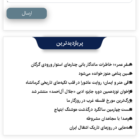
ارسال
پربازدیدترین
«سفرِ عمر»؛ خاطرات ماندگار بانی چنارهای استوار ورودی گرگان
حسین پناهی هنوز خوانده می‌شود
تلاقی هنر و ایمان؛ روایت عاشورا در قلب تکیه‌های تاریخی کرمانشاه
فراخوان نوزدهمین دوره جایزه ادبی «جلال آل‌احمد» منتشر شد
بزرگ‌ترین مورخ فلسفه غرب در روزگار ما
نشست چهارمین سالگرد درگذشت هوشنگ ابتهاج
هم‌صدا با مجاهدان مشروطه
نامه‌هایی در روزهای تاریک اشغال ایران