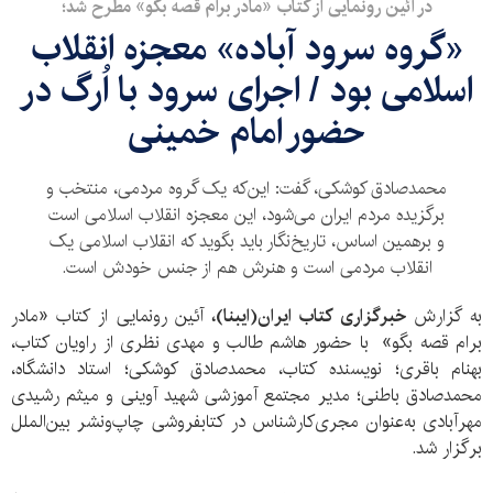
در آئین رونمایی از کتاب «مادر برام قصه بگو» مطرح شد؛
«گروه سرود آباده» معجزه انقلاب
اسلامی بود / اجرای سرود با اُرگ در
حضور امام خمینی
محمدصادق کوشکی، گفت: این‌که یک گروه مردمی، منتخب و
برگزیده مردم ایران می‌شود، این معجزه انقلاب اسلامی است
و برهمین اساس، تاریخ‌نگار باید بگوید که انقلاب اسلامی یک
انقلاب مردمی است و هنرش هم از جنس خودش است.
به گزارش
خبرگزاری کتاب ایران(ایبنا)،
آئین رونمایی از کتاب‌ «مادر
برام قصه بگو» با حضور هاشم طالب و مهدی نظری از راویان کتاب،
بهنام باقری؛ نویسنده کتاب، محمدصادق کوشکی؛ استاد دانشگاه،
محمدصادق باطنی؛ مدیر مجتمع آموزشی شهید آوینی و میثم رشیدی
مهرآبادی به‌عنوان مجری‌کارشناس در کتابفروشی چاپ‌ونشر بین‌الملل
برگزار شد.