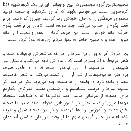
محبوب‌ترین گروه موسیقی در بین نوجوانان ایرانی یک گروه شبیه bts
کره‌جنوبی است. می‌خواهم بگویم که کاری نکرده‌ایم و صحنه تولید
محتوای فرهنگی را به حال خودش رها کردیم. چیزی که «مادر برام
قصه بگو» را جذاب می‌کند، چند مولفه است. «مادر برام قصه بگو»
حرف زمانه خودش است. این حرف کاملا از عمق واقعیت آن زمانه
بیرون آمده و به همین خاطر به عمق مردم آن زمانه نفوذ کرده است.
وی افزود: اگر نوجوان این سرود را می‌خواند، شعرش نوجوانانه است و
شعر مربوط به آقا پسری است که با مادرش نجوا می‌کند و داستان پدر
شهیدش را می‌شنود. از زبان نوجوان است نه ادا و اطوار. صرف
پرداختن به موضوعات ارزشی آن را ارزشمند می‌کند، اما شعر خاصیت،
معنا و فایده دارد و جامعه را به سمت جلو می‌برد. فکر می‌کنم اگر
مدیوم سرود را درست بشناسیم و بازشناسی بکنیم، تمرکزی بگذاریم
برای حمایت از مریبانی مانند احمد توکلی‌ها که به شناخت استعداد
بچه‌ها می‌پردازند، مشکلی در کشور باقی نخواهد ماند منتها ما صحنه
خلق هویت و آموزش را رها کرده‌ایم و در این صحنه شرق و غرب
24ساعته در حال گرفتن سهم ما از وقت فرزندان و نسل آینده‌مان
هستند.