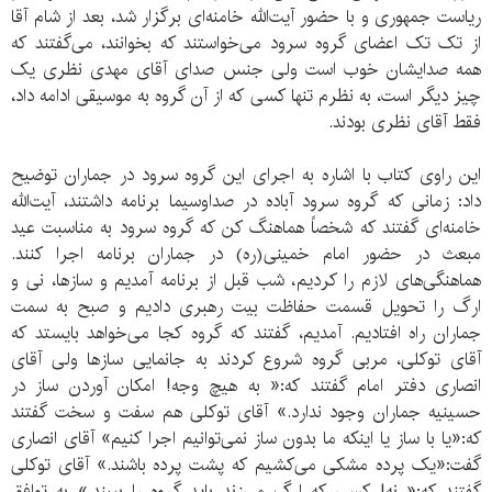
ریاست جمهوری و با حضور آیت‌الله خامنه‌ای برگزار شد، بعد از شام آقا
از تک تک اعضای گروه سرود می‌خواستند که بخوانند، می‌گفتند که
همه صدایشان خوب است ولی جنس صدای آقای مهدی نظری یک
چیز دیگر است، به نظرم تنها کسی که از آن گروه به موسیقی ادامه داد،
فقط آقای نظری بودند.
این راوی کتاب با اشاره به اجرای این گروه سرود در جماران توضیح
داد: زمانی که گروه سرود آباده در صداوسیما برنامه داشتند، آیت‌الله
خامنه‌ای گفتند که شخصاً هماهنگ کن که گروه سرود به مناسبت عید
مبعث در حضور امام خمینی(ره) در جماران برنامه اجرا کنند.
هماهنگی‌های لازم را کردیم، شب قبل از برنامه آمدیم و ساز‌ها، نی و
ارگ را تحویل قسمت حفاظت بیت رهبری دادیم و صبح به سمت
جماران راه افتادیم. آمدیم، گفتند که گروه کجا می‌خواهد بایستد که
آقای توکلی، مربی گروه شروع کردند به جانمایی سازها ولی آقای
انصاری دفتر امام گفتند که:« به هیچ وجه! امکان آوردن ساز در
حسینیه جماران وجود ندارد.» آقای توکلی هم سفت و سخت گفتند
که:«یا با ساز یا اینکه ما بدون ساز نمی‌توانیم اجرا کنیم» آقای انصاری
گفت:«یک پرده مشکی‌ می‌کشیم که پشت پرده باشند.» آقای توکلی
گفتند که:« نه! کسی که ارگ می‌زند باید گروه را ببیند.» به توافق