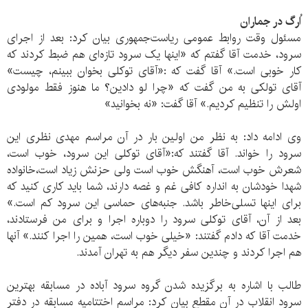
اُرگ در جماران
مسئول وقت روابط عمومی ریاست‌جمهوری بیان کرد: بعد از اجرای
سرود، خدمت آقا گفتم که «اینها یک سرود تازه‌ای هم ضبط کردند که
کار خوبی است.» آقا گفت که :«آقای توکلی بخوان ببینم، چیست»
آقای تولکی به من گفت که «چرا لو دادین؟ ما هنوز فقط مولودی
اولش را تنظیم کردیم.» آقا گفت: «نه بخوانید»
وی ادامه داد: به نظر من اولین بار در آن مراسم مهدی نظری این
سرود را خواند. آقا گفتند که:«آقای توکلی این سرود، خوب است،
شعرش خوب است، آهنگش خوب است ولی حزنش زیاد است،خانواده
شهدا خودشان به انداره کافی غم و غصه دارند، شما باید کاری کنید که
برای اینها تسلی‌خاطر باشد. جنبه‌های حماسی این سرود کم است.»
بعد از آن، آقای توکلی سرود را دوباره اجرا و برای من فرستادند،
خدمت آقا که دادم گفتند: «خیلی خوب است، همین را اجرا کنند.» آنها
هم اجرا کردند و چندین سفر دیگر هم به تهران آمدند.
طالب با اشاره به برگزیده شدن گروه سرود آباده در مسابقه بهترین
سرود انقلاب در آن مقطع بیان کرد: مراسم اختتامیه مسابقه در دفتر