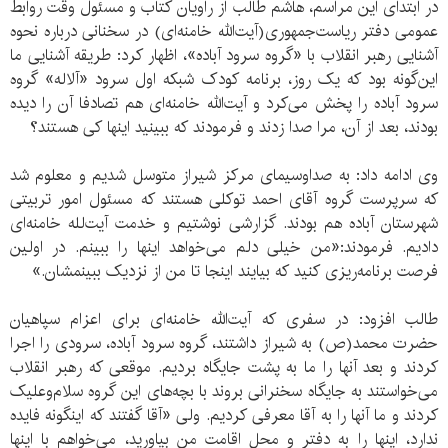
در ابتدای این مراسم، هاشم طالب از راویان کتاب و مسئول وقت روابط
عمومی دفتر ریاست‌جمهوری(آیت‌الله خامنه‌ای) در سخنانی درباره نحوه
آشنایی رهبر انقلاب با «گروه سرود آباده»، اظهار کرد: طریقه آشنایی ما
این‌گونه بود که یک روز، برنامه کودک شبکه اول سرود «آلاله» گروه
سرود آباده را پخش می‌کرد و آیت‌الله خامنه‌ای هم تصادفا آن را دیده
بودند، بعد از آن، مرا صدا زدند و فرمودند که ببینید اینها کی هستند؟
وی ادامه داد: به صداوسیمای مرکز شیراز متوسل شدیم و معلوم شد
که سرپرست گروه آقای احمد توکلی هستند که مسئول امور تربیتی
شهرستان آباده هم بودند. گزارشی نوشتیم و خدمت آیت‌لله خامنه‌ای
دادیم. فرمودند:«من خیلی دلم می‌خواهد اینها را ببینم. در اولین
فرصت برنامه‌ریزی کنید که بیایند اینجا تا من از نزدیک ببینمشان.»
طالب افزود: در سفری که آیت‌الله خامنه‌ای برای اعزام سپاهیان
حضرت محمد(ص) به شیراز داشتند، گروه سرود آباده، سرودی را اجرا
کردند و بعد آنها را ما به پشت جایگاه بردیم. موقعی که رهبر انقلاب
می‌خواستند به جایگاه سخنرانی بروند با بچه‌های این گروه سلام‌و‌علیک
کردند و ما آنها را به آقا معرفی کردیم. ولی «آقا گفتند که اینگونه فایده
ندارد، اینها را به دفتر و محل اقامت من بیاورید، می‌خواهم با اینها