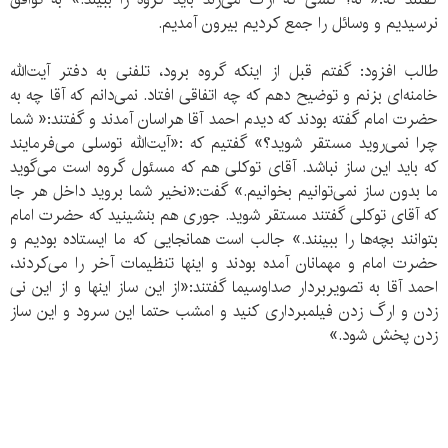
نرسیدیم و وسائل را جمع کردیم بیرون آمدیم.
طالب افزود: گفتم قبل از اینکه گروه برود، تلفنی به دفتر آیت‌الله
خامنه‌ای بزنم و توضیح دهم که چه اتفاقی افتاد. نمی‌دانم که آقا چه به
حضرت امام گفته بودند که دیدم احمد آقا هراسان آمدند و گفتند:« شما
چرا نمی‌روید مستقر شوید؟» گفتیم که :«آیت‌الله توسلی می‌فرمایند
که باید این ساز نباشد. آقای توکلی هم که مسئول گروه است می‌گوید
ما بدون ساز نمی‌توانیم بخوانیم.» گفت:«نخیر شما بروید داخل هر جا
که آقای توکلی گفتند مستقر شوید. جوری هم بنشینید که حضرت امام
بتوانند بچه‌ها را ببینند.» جالب است همانجایی که ما ایستاده بودیم و
حضرت امام و مهمانان آمده بودند و اینها تنظیمات آخر را می‌کردند،
احمد آقا به تصویربردار صداوسیما گفتند:«از این ساز اینها و از این نی
زدن و ارگ زدن فیلمبرداری کنید و امشب حتما این سرود و این ساز
زدن پخش شود.»