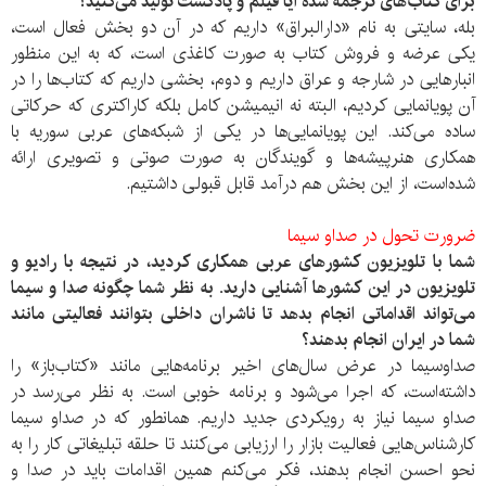
برای کتاب‌های ترجمه شده آیا فیلم و پادکست تولید می‌کنید؟
بله، سایتی به نام «دارالبراق» داریم که در آن دو بخش فعال است،
یکی عرضه و فروش کتاب به صورت کاغذی است، که به این منظور
انبارهایی در شارجه و عراق داریم و دوم، بخشی داریم که کتاب‌ها را در
آن پویانمایی کردیم، البته نه انیمیشن کامل بلکه کاراکتری که حرکاتی
ساده می‌کند. این پویانمایی‌ها در یکی از شبکه‌های عربی سوریه با
همکاری هنرپیشه‌ها و گویندگان به صورت صوتی و تصویری ارائه
شده‌است، از این بخش هم درآمد قابل قبولی داشتیم.
ضرورت تحول در صداو سیما
شما با تلویزیون کشورهای عربی همکاری کردید، در نتیجه با رادیو و
تلویزیون در این کشورها آشنایی دارید. به نظر شما چگونه صدا و سیما
می‌تواند اقداماتی انجام بدهد تا ناشران داخلی بتوانند فعالیتی مانند
شما در ایران انجام بدهند؟
صداوسیما در عرض سال‌های اخیر برنامه‌هایی مانند «کتاب‌باز» را
داشته‌است، که اجرا می‌شود و برنامه خوبی است. به نظر می‌رسد در
صداو سیما نیاز به رویکردی جدید داریم. همانطور که در صداو سیما
کارشناس‌هایی فعالیت بازار را ارزیابی می‌کنند تا حلقه تبلیغاتی کار را به
نحو احسن انجام بدهند، فکر می‌کنم همین اقدامات باید در صدا و