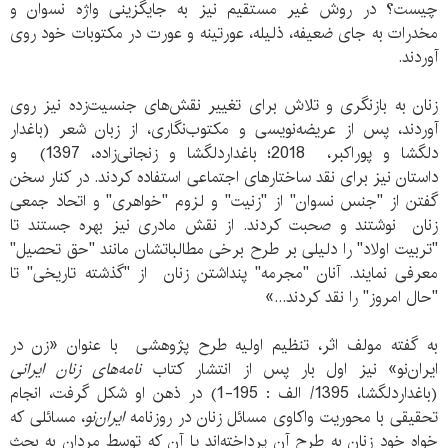
چیست؟ در روش غیر مستقیم نیز به جایگزینی واژه نسوان و
مخدرات به جای ضعیفه، ذلیله، عورتینه و عورت در مکتوبات خود روی
آوردند.
زنان به بازنگری و تلاش برای تغییر نقش‌های جنسیت‌زده نیز روی
آوردند، پس از عریضه‌نویسی و مکتوب‌نگاری، از زبان شعر (باغدار
دلگشا و پوراکبر، 2018؛ باغداردلگشا و زنجانی‌زاده، 1397) و
داستان نیز برای نقد ساختارهای اجتماعی استفاده کردند. در کنار سخن
گفتن از "جنس نسوان" از "زنیت" و لزوم "خواهری" و اتحاد جمعی
زنان نوشتند و صحبت کردند. از نقش مادری نیز بهره‌ جستند تا
"تربیت اولاد" را دلیلی بر طرح برخی مطالباتشان مانند "حق تحصیل"
معرفی نمایند. آنان "مجرمه" پنداشتن زنان از "گذشته تاریخی" تا
"حال امروز" را نقد کردند...»
به گفته مولف اثر، تنظیم اولیه طرح پژوهشی با عنوان «زن در
ایران‌نو» نیز اول بار پس از انتشار کتاب
نامه‌های زنان ایرانی
(باغداردلگشا، 1395/ الف : 195-1) در ذهن او شکل گرفت، انجام
تحقیقی با محوریت واکاوی مسائل زنان در روزنامه
ایران‌نو
، مسائلی که
خواه خود زنان به طرح آن پرداخته‌اند یا آن که توسط مردان به بحث