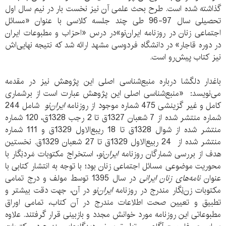
گذاشته شده است. طرح بحث علمی آن نیز نخست بار در نیم سال اول
تحصیلی سال 97-96 طی چند جلسه کلاسی با عنوان «مسائل
اجتماعی زنان در روزنامه ایران‌نو»در درس «احزاب و مطبوعات ایران
در دوره قاجار» در دانشگاه فردوسی مشهد ارائه شد که نتیجه نهایی‌اش
نیز کتاب پیش‌رو است.
باغدار دلگشا درباره منبع‌شناسی اصلی این پژوهش نیز در مقدمه
می‌نویسد: «منبع‌شناسی اصلی این پژوهش عبارت است از برشماری
کامل و غیر گزینشی 475 شماره موجود از روزنامه
ایران‌نو
شامل 244
شماره منتشر شده از 7 شعبان 1327ق تا 2 رجب 1328ق، 120 شماره
منتشر شده از شوال 1328ق تا 18 ریبع‌الاول 1329ق و 111 شماره
منتشر شده از 24 ربیع‌الاول 1329ق تا 27 شعبان 1329ق. نخستین
هدف از بررسی شمارگان روزنامه
ایران‌نو
، استخراج مکتوبات مَردنِگار با
محوریت موضوعی مسائل اجتماعی زنان بود؛ با توجه به انتشار کتابی با
عنوان
نامه‌های زنان ایرانی
در سال 1395 توسط مولف و درج تمامی
مکتوبات زن‌نِگار مندرج در روزنامه
ایران‌نو
در آن، جهت دقت بیشتر و
تطبیق و تعیین صحت اطلاعات مندرج در آن کتاب، تمامی اوراق
مطبوعاتی این روزنامه مورد خوانش مجدد و بازبینی قرار گرفتند. علاوه