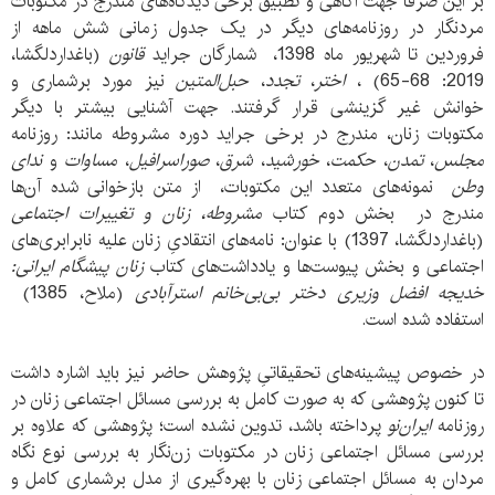
بر این صرفا جهت آگاهی و تطبیق برخی دیدگاه‌های مندرج در مکتوبات
مردنگار در روزنامه‌های دیگر در یک جدول زمانی شش ماهه از
فروردین تا شهریور ماه 1398، شمارگان جراید
قانون
(باغداردلگشا،
2019: 68-65) ،
اختر
،
تجدد
،
حبل‌المتین
نیز مورد برشماری و
خوانش غیر گزینشی قرار گرفتند. جهت آشنایی بیشتر با دیگر
مکتوبات زنان، مندرج در برخی جراید دوره مشروطه مانند: روزنامه
مجلس
،
تمدن
،
حکمت
،
خورشید
،
شرق
،
صوراسرافیل
،
مساوات
و
ندای
وطن
نمونه‌های متعدد این مکتوبات، از متن بازخوانی شده آن‌ها
مندرج در بخش دوم کتاب
مشروطه، زنان و تغییرات اجتماعی
(باغداردلگشا، 1397) با عنوان: نامه‌های انتقادیِ زنان علیه نابرابری‌های
اجتماعی و بخش پیوست‌ها و یادداشت‌های کتاب
زنان پیشگام ایرانی:
خدیجه افضل وزیری دختر بی‌بی‌خانم استرآبادی
(ملاح، 1385)
استفاده شده است.
در خصوص پیشینه‌های تحقیقاتیِ پژوهش حاضر نیز باید اشاره داشت
تا کنون پژوهشی که به صورت کامل به بررسی مسائل اجتماعی زنان در
روزنامه
ایران‌نو
پرداخته باشد، تدوین نشده است؛ پژوهشی که علاوه بر
بررسی مسائل اجتماعی زنان در مکتوبات زن‌نگار به بررسی نوع نگاه‌
مردان به مسائل اجتماعی زنان با بهره‌گیری از مدل برشماری کامل و