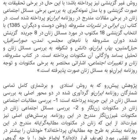
روش غیر گزینشی نیز پرداخته باشد؛ با این حال در برخی تحقیقات به
صورت گزینشی و یا مدل نمونه‌گیری به بررسی برخی مسائل اجتماعی
زنان در برخی مقالات مندرج در روزنامه
ایران‌نو
پرداخته‌ شده است. در
کتاب
زن ایرانی در نشریات مشروطه
(وطن دوست و دیگران، 1385) با
انتخاب گزینشی 18 مکتوب در مورد مسائل زنان در 8 جریده گزینش
شده دوران مشروطه با نام‌های
مجلس
،
تمدن
،
صوراسرافیل
،
حبل‌المتین، بهار
، ا
یران‌نو
،
دانش
و
شکوفه
به بررسی مسائل زنان و
تحلیل بسامد واژگانی آن مکتوبات پرداخته است. در کتاب
مشروطه،
زنان و تغییرات اجتماعی
، اشاراتی مختصر به برخی مکتوبات و توجه
روزنامه ایران‌نو به مسائل زنان صورت پذیرفته است.»
پژوهش پیش‌رو که به روش اسنادی و برشماری کامل تمامی
شمارگان روزنامه
ایران‌نو
گردآوری شده در دو محور اصلی به بررسی
مسائل زنان در این جریده پرداخته است: 1- بررسی مطالبات اجتماعی
زنان در مکتوبات زن‌نگار و 2- بررسی مسائل اجتماعی زنان در
مکتوبات غیرزن‌نگار مندرج در این روزنامه. پرسش‌های اصلی نیز
عبارت‌اند از این که زنان در مکتوبات مطالبه‌گرایانه مندرج در این
روزنامه بیشتر به طرح چه مطالبه‌ای پرداخته‌اند؟ خودشان را بیشتر در
چه نقشی مورد تعریف قرار داده‌اند؟ اوضاع خود را با چه گروهی