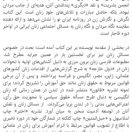
انجمن بشریت» و نقد «دیگری» پنداشتن آنان، هدیه‌ای از جانب مردان
نبوده، بلکه حاصل مبارزات و تلاش‌های خودِ زنان است. این کتاب،
نگرش و نگارش زن در روزنامه ایران نو را نشان می‌دهد و ارائه دهنده
مقایسه نگاه مردان و نگاه زنان به مسائل اجتماعی زنان ایرانی در اواخر
دوره قاجار است.
در بخشی از مقدمه نویسنده بر این کتاب آمده است: بحث در خصوص
مسائل زنان نیز برای نخستین بار در همین جراید مطرح شد.
مطبوعات فارسی زبان برون مرزی به دلیل آشنایی‌های اولیه با تحولات
زنان در «دول خارجه» به شرح گزارش‌هایی از اقدامات زنان کشورهای
عثمانی، ژاپن، مصر، انگلیس و فرانسه پرداختند و پس از آن برخی
قوانین مربوط به حقوق زنان مانند حق آموزش را تشریح کردند؛ برای
نمونه نشریه «قانون» منتشر شده در لندن در همان زمانی که زنان
انگلیسی به دنبال طرح مسأله حقوق سیاسی با محوریت حق رأی،
اعتراض‌هایی مدنی را در لندن برپا می‌کردند، از مسائل زنان و نقش
آنان در توسعه آدمیت سخن به میان آورد. نشریه «اختر» چاپ
اسلامبول و «حبل‌المتین» چاپ کلکته در شمارگان خود در دوره ناصری
با اطلاع از تصویب قوانین مرتبط با الزام آموزش برای زنان در عثمانی