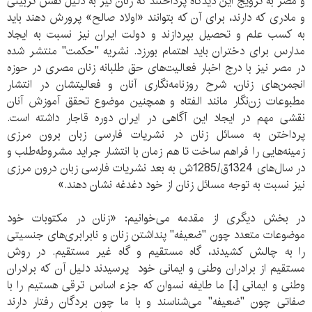
و مصر به ترویج این دیدگاه پرداختند که زنان نیز به دلیل نقش تربیتی
و مادری که دارند، برای آن که بتوانند «اولاد صالح» پرورش دهند باید
به کسب علم و تحصیل بپردازند و دولت ایران نیز نسبت به ایجاد
مدارس برای دختران باید اهتمام بورزد. نشریه "حکمت" منتشر شده
در مصر نیز با درج اخبار فعالیت‌های حق طلبانه زنان مصری در حوزه
انجمن‌های زنان، شرح روزنامه‌نگاری آنان و فعالیتشان در انتشار
مطبوعات زن‌نگار مانند الفتاه و همچنین موضوع تحقق آموزش آنان
نقشی مهم در ایجاد این آگاهی در ایران دوره قاجار داشته است.
پرداختن به مسائل زنان در نشریات فارسی زبان برون مرزی
زمینه‌هایی را فراهم ساخت تا هم زمان با انتشار جراید مشروطه‌طلب و
در سال‌های 1324ق/1285ش به بعد نشریات فارسی زبان درون مرزی
نیز نسبت به توجه مسائل زنان از خود دغدغه نشان دهند.»
در بخش دیگری از مقدمه می‌خوانیم: «زنان در مکتوبات خود
موضوعات متعدد چون "ضعیفه" پنداشتن زنان و نابرابری‌های جنسیتی
را به چالش کشیدند، گاه مستقیم و گاه غیر مستقیم. در روش
مستقیم از برادران وطنی و ایمانی خود پرسیدند دلیل آن که برادران
وطنی و ایمانی [،] ما طایفه نسوان که جزء اساس ترقی هستیم را با
صفاتی چون "ضعیفه" می‌شناسند و با ما چون بردگان رفتار دارند