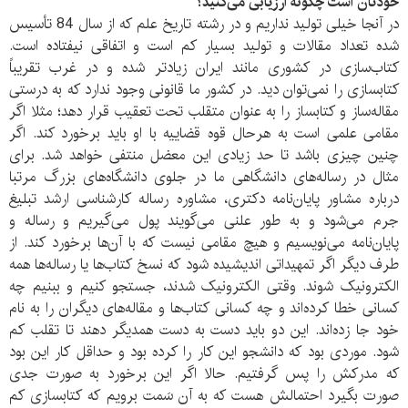
خودتان است چگونه ارزیابی می‌کنید؟
در آنجا خیلی تولید نداریم و در رشته تاریخ علم که از سال 84 تأسیس
شده تعداد مقالات و تولید بسیار کم است و اتفاقی نیفتاده است.
کتاب‌سازی در کشوری مانند ایران زیادتر شده و در غرب تقریباً
کتابسازی را نمی‌توان دید. در کشور ما قانونی وجود ندارد که به درستی
مقاله‌ساز و کتابساز را به عنوان متقلب تحت تعقیب قرار دهد؛ مثلا اگر
مقامی علمی است به هرحال قوه قضاییه با او باید برخورد کند. اگر
چنین چیزی باشد تا حد زیادی این معضل منتفی خواهد شد. برای
مثال در رساله‌های دانشگاهی ما در جلوی دانشگاه‌های بزرگ مرتبا
درباره مشاور پایان‌نامه دکتری، مشاوره رساله کارشناسی ارشد تبلیغ
جرم می‌شود و به طور علنی می‌گویند پول می‌گیریم و رساله و
پایان‌نامه می‌نویسیم و هیچ مقامی نیست که با آن‌ها برخورد کند. از
طرف دیگر اگر تمهیداتی اندیشیده شود که نسخ کتاب‌ها یا رساله‌ها همه
الکترونیک شوند. وقتی الکترونیک شدند، جستجو کنیم و ببنیم چه
کسانی خطا کرده‌اند و چه کسانی کتاب‌ها و مقاله‌های دیگران را به نام
خود جا زده‌اند. این دو باید دست به دست همدیگر دهند تا تقلب کم
شود. موردی بود که دانشجو این کار را کرده بود و حداقل کار این بود
که مدرکش را پس گرفتیم. حالا اگر این برخورد به صورت جدی
صورت بگیرد احتمالش هست که به آن سَمت برویم که کتابسازی کم