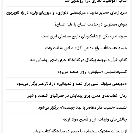
کتاب «موقعیت تجاری لار» رونمایی شد
سریال‌های «مدیر مدرسه»،«رئیسعلی دلواری» و «پوریای ولی» در راه تلویزیون
هوش مصنوعی در خدمت انسان یا علیه انسان؟
«پرده آخر» یکی از شاهکارهای تاریخ سینمای ایران است
حمید نعمت‌‏الله سراغ «داش آکل» صادق هدایت رفت
کتاب قرآن و ترجمه پیکتال در کتابخانه حرم رضوی رونمایی شد
کنسرت‌نمایش «سیاوش» روی صحنه می‌رود
«دورهمی سرتوک؛ شبی برای قصه و قدردانی» در تالار هنر برگزار می‌شود
رمان؛ قطب‌نمای مدرن برای پیمایش در جغرافیای اقتصاد و شهر
نشست «نسبت هنر معاصر با نهاد چیست؟» برگزار می‌شود
چالش‌های واردات، ارز و تأمین مواد اولیه
از تولیدات مشترک سینمایی تا حضور در نمایشگاه کتاب تهران