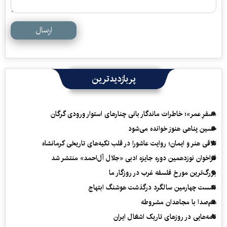
ارسال
پربازدیدترین
«سفرِ عمر»؛ خاطرات ماندگار بانی چنارهای استوار ورودی گرگان
حسین پناهی هنوز خوانده می‌شود
تلاقی هنر و ایمان؛ روایت عاشورا در قلب تکیه‌های تاریخی کرمانشاه
فراخوان نوزدهمین دوره جایزه ادبی «جلال آل‌احمد» منتشر شد
بزرگ‌ترین مورخ فلسفه غرب در روزگار ما
نشست چهارمین سالگرد درگذشت هوشنگ ابتهاج
هم‌صدا با مجاهدان مشروطه
نامه‌هایی در روزهای تاریک اشغال ایران