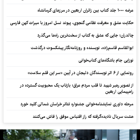
عرضه ۱۰۰۰ جلد کتاب بین زائران اربعین در مرزهای کرمانشاه
حکایت عشق و معرفت نظامی گنجوی، پیوند نسل امروز با میراث کهن فارسی
چالدران؛ جایی که عشق به کتاب از سخت‌ترین راه‌ها می‌گذرد
ابوالقاسم قاسم‌زاده، نویسنده و روزنامه‌نگار پیشکسوت درگذشت
نوزایی جام باشگاه‌های کتاب‌خوانی
رونمایی از ۶ اثر نویسندگان دلیجان در آیین «سر این قلم سلامت»
از تصویر رهبر شهید تا قلب مردم عراق؛ بازتاب یک محبوبیت گسترده در
راهپیمایی اربعین
مرحله داوری نمایشنامه‌خوانی جشنواره تئاتر خراسان شمالی کلید خورد
هشت سریال نادیده‌گرفته که راز اقتباس موفق را فاش می‌کنند