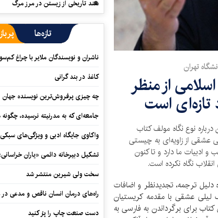
سند تاریخی از زیستن در مرز مرگ
تازه‌ها
پرباز
ناشران و نویسندگان ملایر با چراغ کم‌س
نشگاه تهران
کاغذ در بند گرانی
اسلامی از منظر
چه چیزی پرفروش‌ترین نویسنده جهان را
تازه‌ای است
جامعه‌ای که به مدرنیته نرسیده، چگونه 
 درباره نوع نگاه مولف کتاب
واکاوی جایگاه ادبی و ویژگی‌های سبکی
لی عشقی از زاویه‌ای به چیستی
و ادبیات ما دارد و تا کنون
تشکیل دبیرخانه دائمی «یاران خراسانی
نقلاب نگاه نکرده است.
سخت ولی شیرین منتشر شد
ره دلیل ترجمه، تجدیدنظر و اضافات
راه‌های درمان انسان ناقص و مدعی در 
یف لیلی عشقی با مقدمه کریستیان
کتاب برای برگرداندن به فارسی به
دست صنعت چاپ را پرُ کنید