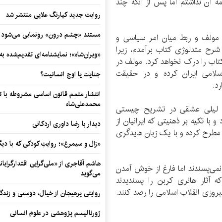
 آن نداشتم اما پس از آنکه چند
روایت جدید کیارنگ علایی منتشر شد
مستند «چشم درون» رونمایی می‌شود
ه مولف و ربط میان امر سیاسی و
رح متدلوژی کتاب برآمدم، زیرا
«ویران‌شاه»؛ نمایشنامه‌ای تقدیم‌شده به
تاب را درک نخواهد کرد. مولف در
اسلامی ایران کرده و در حقیقت
جنایت یا اوج انسانیت؟
د.
انتشار متمم قانون اساسی مشروطه با 
محمدعلی‌شاه
د: لیلی عشقی در تشریح چیستی
ا تکیه بر ذهنیتی که ایرانیان از
دیدار با رضا داوری اردکانی
ا مطرح کرده و با یک زبان هایدگری
«زال و سیمرغ»؛ روایتِ کودکی که با دیگ
هاشم آقاجری از «ملی‌گرایی اقتدارگرایان
نمی‌پسندند اما فارغ از خوش آمدن
می‌گوید
 آثار هانری کربن را پسندیدند
پیروزی انقلاب اسلامی را رصد کنند.
روایتی پرهیجان از خیال، دوستی و زندگی
ژورنالیسم پژوهشی در علوم انسانی