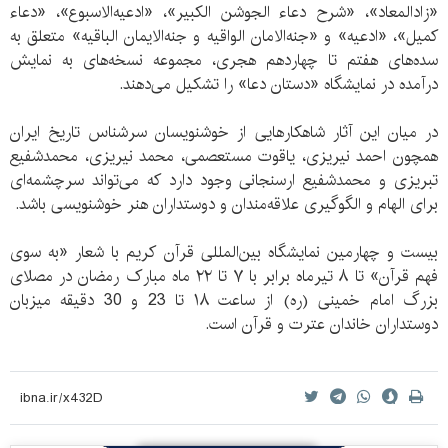
«زادالمعاد»، «شرح دعاء الجوشن الکبیر»، «ادعیه‌الاسبوع»، «دعاء
کمیل»، «ادعیه» و «جنه‌الامان الواقیه و جنه‌الایمان الباقیه» متعلق به
سده‌های هفتم تا چهاردهم هجری، مجموعه نسخه‌های به نمایش
درآمده در نمایشگاه «دستان دعا» را تشکیل می‌دهند.
در میان این آثار شاهکارهایی از خوشنویسان سرشناس تاریخ ایران
همچون احمد نیریزی، یاقوت مستعصمی، محمد نیریزی، محمدشفیع
تبریزی و محمدشفیع ارسنجانی وجود دارد که می‌تواند سرچشمه‌ای
برای الهام و الگوگیری علاقه‌مندان و دوستداران هنر خوشنویسی باشد.
بیست و چهارمین نمایشگاه بین‌المللی قرآن کریم با شعار «به سوی
فهم قرآن» تا ٨ تیرماه برابر با ٧ تا ٢٢ ماه مبارک رمضان در مصلای
بزرگ امام خمینی (ره) از ساعت ١٨ تا 23 و 30 دقیقه میزبان
دوستداران خاندان عترت و قرآن است.