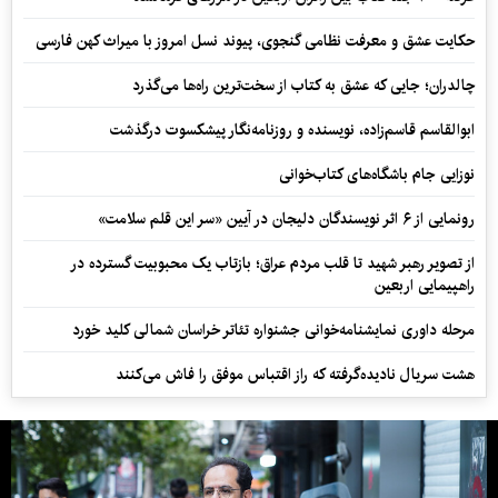
حکایت عشق و معرفت نظامی گنجوی، پیوند نسل امروز با میراث کهن فارسی
چالدران؛ جایی که عشق به کتاب از سخت‌ترین راه‌ها می‌گذرد
ابوالقاسم قاسم‌زاده، نویسنده و روزنامه‌نگار پیشکسوت درگذشت
نوزایی جام باشگاه‌های کتاب‌خوانی
رونمایی از ۶ اثر نویسندگان دلیجان در آیین «سر این قلم سلامت»
از تصویر رهبر شهید تا قلب مردم عراق؛ بازتاب یک محبوبیت گسترده در
راهپیمایی اربعین
مرحله داوری نمایشنامه‌خوانی جشنواره تئاتر خراسان شمالی کلید خورد
هشت سریال نادیده‌گرفته که راز اقتباس موفق را فاش می‌کنند