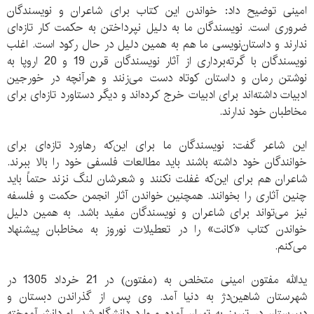
امینی توضیح داد: خواندن این کتاب برای شاعران و نویسندگان
ضروری‌ است. نویسندگان ما به دلیل نپرداختن به‌ حکمت کار تازه‌ای
ندارند و داستان‌نویسی ما هم به همین دلیل در حال رکود است. اغلب
نویسندگان با گرته‌برداری از آثار نویسندگان قرن 19 و 20 اروپا به
نوشتن رمان و داستان کوتاه دست می‌زنند و هرآنچه در خورجین
ادبیات داشته‌اند برای ادبیات خرج کرده‌اند و دیگر دستاورد تازه‌ای برای
مخاطبان خود ندارند.
این شاعر گفت: نویسندگان ما برای این‌که رهاورد تازه‌ای برای
خوانندگان خود داشته باشند باید مطالعات فلسفی خود را بالا ببرند.
شاعران هم برای این‌که غفلت نکنند و شعرشان لنگ نزند حتماً باید
چنین آثاری را بخوانند. همچنین خواندن آثار انجمن حکمت و فلسفه
نیز می‌تواند برای شاعران و نویسندگان مفید باشد. به همین دلیل
خواندن کتاب «کانت» را در تعطیلات نوروز به مخاطبان پیشنهاد
می‌کنم.
یدالله مفتون امینی متخلص به (مفتون) در 21 خرداد 1305 در
شهرستان شاهین‌دژ به دنیا آمد. وی پس از گذراندن دبستان و
دبیرستان در تبریز به تهران آمده و وارد دانشگاه شد. او دانش‌آموخته