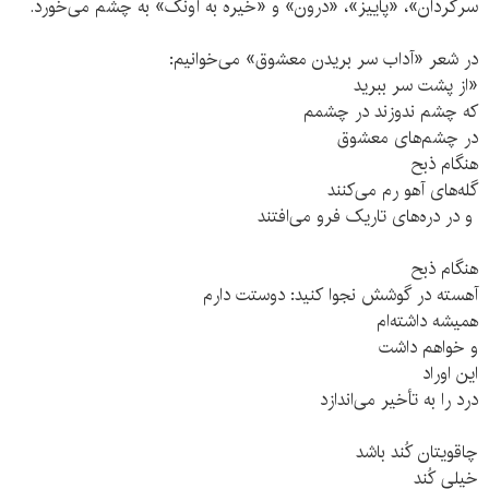
سرگردان»، «پاییز»، «درون» و «خیره به آونگ» به چشم می‌خورد.
در شعر «آداب سر بریدن معشوق» می‌خوانیم:
«از پشت سر ببرید
که چشم ندوزند در چشمم
در چشم‌های معشوق
هنگام ذبح
گله‌های آهو رم می‌کنند
و در دره‌های تاریک فرو می‌افتند
هنگام ذبح
آهسته در گوشش نجوا کنید: دوستت دارم
همیشه داشته‌ام
و خواهم داشت
این اوراد
درد را به تأخیر می‌اندازد
چاقویتان کُند باشد
خیلی کُند