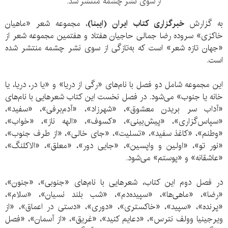
از سوی نشر چشمه منتشر شد.
به گزارش
خبرگزاری کتاب ایران (ایبنا)
، مجموعه شعر «ماهیان
خاکزی» سروده رضا جمالی حاجیان هفتاد و هفتمین مجموعه شعر از
«جهان تازه شعر» است که به‌تازگی از سوی نشر چشمه منتشر شده
است.
این مجموعه شامل دو فصل با نام‌های «رگی از دریا» و «یا در، دریا، یا
خانه یا جنوب» می‌شود. در فصل نخست این کتاب شعرهایی با نام‌های
«آداب سر بریدن معشوق»، «شهرزاد»، «آدم‌برفی»، «سفید»،
«سپاس‌گزاری»، «پیش‌بینی»، «کسوف»، «الهه ناز»، «خواب»،
«وطنم»، «کاغذ سفید»، «تسلیت»، «جای خالی»، «از طرف جنوب»،
«نور تو»، «اولین و واپسین»، «جایی دور»، «معلق»، «الاکلنگ»،
«عاشقانه» و «پوستم» می‌شود.
در فصل دوم این کتاب، شعرهایی با نام‌های «جنوبی»، «جنون»،
«رضا»، «ماهی‌ها»، «سپیده‌دم»، «شب بلند نسیان»، «سلام»،
«پرنده»، «سپید»، «خاکستری»، «دوری»، «دستی در اعماق»، «از
ویرجینیا وولف نترس»، «دعایم کنید»، «غریق»، «از آسمان»، «فصل