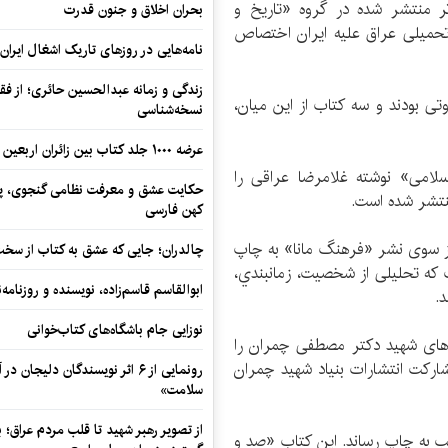
مانی سوم تا نهم دی‌ماه 1394، از میان 24 اثر منتشر شده در گروه «تاریخ و
بحران اخلاق و جنون قدرت
جنگ تحمیلی عراق علیه ایران اختصاص
نامه‌هایی در روزهای تاریک اشغال ایران
زندگی و زمانه عبدالحسین حائری؛ از فقهِ
تی بودند و سه کتاب از این میان،
نسخه‌شناسی
عرضه ۱۰۰۰ جلد کتاب بین زائران اربعین در مرزهای کرمانشاه
سلامی» نوشته غلامرضا عراقی را
حکایت عشق و معرفت نظامی گنجوی، پیو
کهن فارسی
از سوی نشر «فرهنگ مانا» به چاپ
چالدران؛ جایی که عشق به کتاب از سخت‌ت
که تحلیلی از شخصيت، زمانبندي،
ابوالقاسم قاسم‌زاده، نویسنده و روزنا
د.
نوزایی جام باشگاه‌های کتاب‌خوانی
‌های شهید دکتر مصطفی چمران را
شارکت انتشارات بنیاد شهید چمران
رونمایی از ۶ اثر نویسندگان دلیجان
سلامت»
از تصویر رهبر شهید تا قلب مردم عراق؛
لب به چاپ رساند. این کتاب «صد و