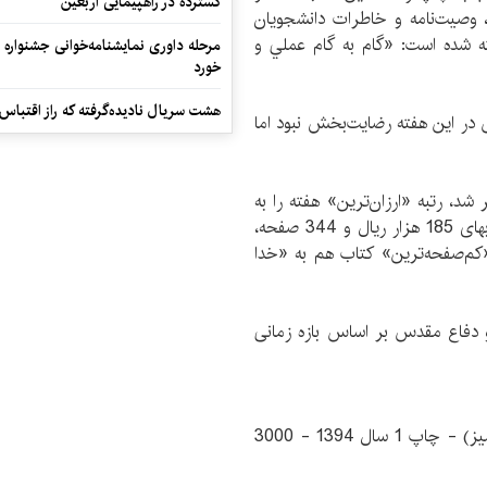
گسترده در راهپیمایی اربعین
 وصيت‌نامه و خاطرات دانشجويان
ه شده است: «گام به گام عملي و
مرحله داوری نمایشنامه‌خوانی جشنواره 
خورد
هشت سریال نادیده‌گرفته که راز اقتباس
 در این هفته رضایت‌بخش نبود اما
بهای 50‌هزار ریال منتشر شد، رتبه «ارزان‌ترین» هفته را به
دست آورد و «‌بررسي عناصر داستاني كتاب دا» هم با بهای 185‌ هزار ریال و 344 صفحه،
«کم‌صفحه‌ترین» کتاب هم به «خدا
 دفاع مقدس بر اساس بازه زمانی
غلامرضا عراقي - رادمند - 136 صفحه - وزيري (شوميز) - چاپ 1 سال 1394 - 3000