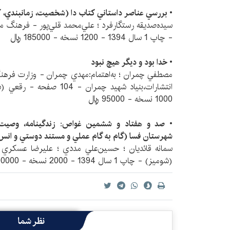
• بررسي عناصر داستاني كتاب دا (شخصيت، زمانبندي، ك
- چاپ 1 سال 1394 - 1200 نسخه - 185000 ريال
• خدا بود و ديگر هيچ نبود
مصطفي چمران ؛ به‌اهتمام:مهدي چمران - وزارت فرهنگ
1000 نسخه - 95000 ريال
• صد و هفتاد و ششمين غواص: زندگينامه، وصيت‌ن
شهرستان فسا (گام به گام عملي و مستند دوستي و انس
(شوميز) - چاپ 1 سال 1394 - 2000 نسخه - 100000 ریال
نظر شما