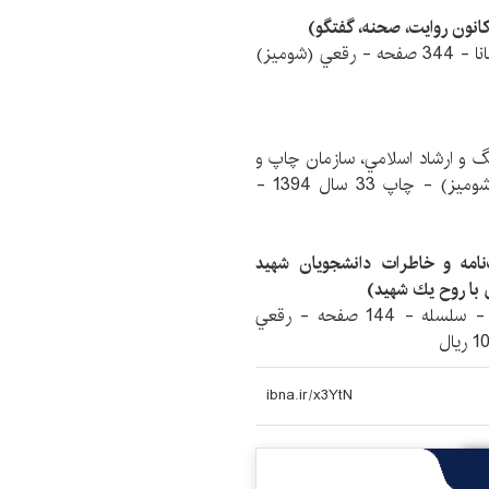
انون روايت، صحنه، گفتگو)
سيده‌صديقه رستگارفرد ؛ علي‌محمد قلي‌پور - فرهنگ مانا - 344 صفحه - رقعي (شوميز)
 و ارشاد اسلامي، سازمان چاپ و
انتشارات،بنياد شهيد چمران - 104 صفحه - رقعي (شوميز) - چاپ 33 سال 1394 -
امه و خاطرات دانشجويان شهيد
 با روح يك شهيد)
سمانه قائديان ؛ حسين‌علي مددي ؛ عليرضا عسكري - سلسله - 144 صفحه - رقعي