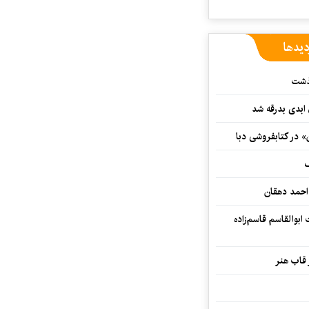
دیدها
گذشت
 ابدی بدرقه شد
» در کتابفروشی دبا
ف
احمد دهقان
بوالقاسم قاسم‌زاده
 قاب هنر