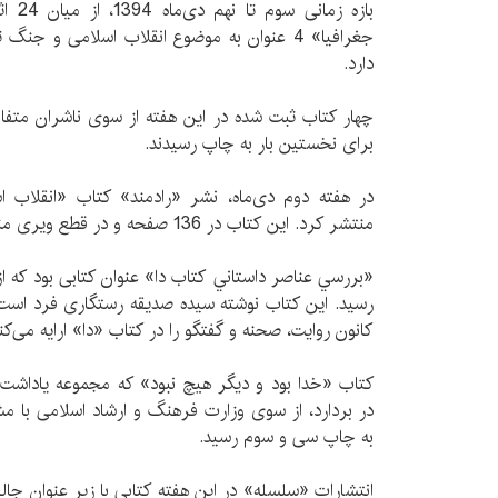
بازه ز
جغرافیا» 4 عنوان به موضوع انقلاب اسلامی و 
دارد.
چهار کتاب ثبت شده در این هفته از سوی ناشران متفاو
برای نخستین بار به چاپ رسیدند.
در هفته دوم دی‌ماه، نشر «رادمند» کتاب «انقلاب ا
منتشر کرد. این کتاب در 136 صفحه و در قطع ویری منتشر شده است.
«بررسي عناصر داستاني كتاب دا» عنوان کتابی بود که 
رسید. این کتاب نوشته سیده صدیقه رستگاری فرد است 
كانون روايت، صحنه و گفتگو را در کتاب «دا» ارایه می‌کن
کتاب «خدا بود و ديگر هيچ نبود» که مجموعه یاداشت
در بردارد، از سوی وزارت فرهنگ و ارشاد اسلامی با م
به چاپ سی و سوم رسید.
انتشارات «سلسله» در این هفته کتابی با زیر عنوان جا