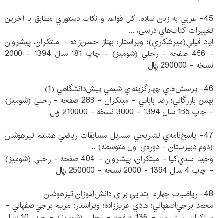
45- عربي به زبان ساده: كل قواعد و نكات دستوري مطابق با آخرين
تغييرات كتاب‌هاي درسي، ...
اياد فيلي(ميرشكاري)؛ ويراستار: بهناز حسن‌زاده - مبتكران، پيشروان
- 456 صفحه - رحلي (شوميز) - چاپ 181 سال 1394 - 2000
نسخه - 290000 ريال
46- پرسش‌هاي چهارگزينه‌اي شيمي پيش‌دانشگاهي (1)
بهمن بازرگاني؛ رضا بابايي - مبتكران - 288 صفحه - رحلي (شوميز)
- چاپ 165 سال 1394 - 3000 نسخه - 210000 ريال
47- پاسخ‌نامه‌ي تشريحي مسايل مسابقات رياضي هشتم تيزهوشان
(دوم دبيرستان - دوره‌ي اول متوسطه) ...
وحيد اسدي‌كيا - مبتكران، پيشروان - 404 صفحه - رحلي (شوميز)
- چاپ 4 سال 1394 - 2000 نسخه - 250000 ريال
48- رياضيات چهارم ابتدايي براي دانش‌آموزان تيزهوشان
محمد برجي‌اصفهاني؛ هادي عزيززاده؛ ويراستار: مريم برجي‌اصفهاني -
مبتكران، پيشروان - 136 صفحه - رحلي (شوميز) - چاپ 10 سال