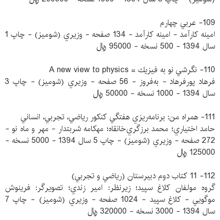
109- عربي چهارم
امينه كارآمد - امينه كارآمد - 134 صفحه - وزيري (شوميز) - چاپ 1
سال 1394 - 500 نسخه - 95000 ريال
110- نگرشي نو به فيزيك = A new view to physics
فرهاد پورفرهاد - به‌فروز - 56 صفحه - وزيري (شوميز) - چاپ 3
سال 1394 - 1000 نسخه - 50000 ريال
111- همراه من: برنامه‌ريزي هفتگي كنكور رياضي، تجربي، انساني
حامد اختياري؛ محمد برزگري‌خانقاه؛ مهكامه شربتدار - مهر و ماه نو -
272 صفحه - وزيري (شوميز) - چاپ 5 سال 1394 - 5000 نسخه -
125000 ريال
112- 11 كتاب دوم دبيرستان (رياضي و تجربي)
گروه مولفان كلاغ سپيد؛ زيرنظر: امير زندي؛ تصويرگر: فرينوش
موگويي - كلاغ سپيد - 1024 صفحه - وزيري (شوميز) - چاپ 7
سال 1394 - 3000 نسخه - 320000 ريال