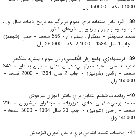
1000 نسخه - 150000 ريال
38- آثار: قابل استفاده براي عموم دربرگيرنده تاريخ ادبيات سال اول،
دوم و سوم و چهارم و زبان پرسش‌هاي كنكور
سعيد همايونفر - مبتكران، پيشروان - 556 صفحه - جيبي (شوميز)
- چاپ 1 سال 1394 - 1000 نسخه - 280000 ريال
39- ترمينولوژي جامع زبان انگليسي: زبان سوم و پيش‌دانشگاهي
سعيد قاسمي؛ سعيد ميرتهامي؛ هومن عدلي - ايران باستان - 342
صفحه - رقعي (شوميز) - چاپ 2 سال 1394 - 2000 نسخه -
160000 ريال
40- رياضيات ششم ابتدايي براي دانش آموزان تيزهوش
محمد برجي‌اصفهاني؛ هادي عزيززاده - مبتكران، پيشروان - 216
صفحه - رحلي (شوميز) - چاپ 23 سال 1394 - 3000 نسخه -
145000 ريال
41- رياضيات ششم ابتدايي براي دانش آموزان تيزهوش