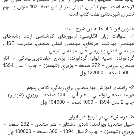
ترجمه است. سهم ناشران تهرانی نیز از این تعداد 163 عنوان و سهم
ناشران شهرستانی هفت کتاب است.
عناوین این کتاب‌ها به این شرح است:
1- سوالات زبان انگليسي: آزمون‌هاي كارشناسي ارشد رشته‌هاي
مهندسي بهداشت حرفه‌اي، مهندسي ايمني صنعتي، مديريت HSE،
مهندسي ايمني و بازرسي فني، مهندسي شيمي
گردآورنده: سميه لولو؛ گردآورنده: پژمان خلعت‌بري‌ليماكي - آثار
سبحان، ياررس - 272 صفحه - وزيري (شوميز) - چاپ 1 سال 1394
- 500 نسخه - 122000 ريال
2- راهنماي آموزش مهارت‌هايي براي زندگي: كلاس پنجم
فهيمه فتحعلي‌لواساني - هنر آبي - 104 صفحه - وزيري (شوميز) -
چاپ 2 سال 1394 - 1000 نسخه - 104000 ريال
3- پرسش‌هايي در تاريخ هنر ايران
خليل مشتاق؛ ويراستار: شادي مشتاق - هنر مشتاق - 232 صفحه -
وزيري (شوميز) - چاپ 2 سال 1394 - 300 نسخه - 100000 ريال