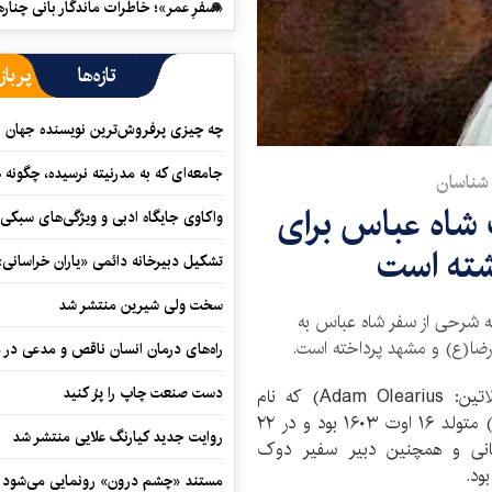
«سفرِ عمر»؛ خاطرات ماندگار بانی چناره
تازه‌ها
پرباز
چه چیزی پرفروش‌ترین نویسنده جهان را
جامعه‌ای که به مدرنیته نرسیده، چگونه 
 شناسان
ات شاه عباس برای
واکاوی جایگاه ادبی و ویژگی‌های سبکی
شته است
تشکیل دبیرخانه دائمی «یاران خراسانی
سخت ولی شیرین منتشر شد
که شرحی از سفر شاه عباس به
رضا(ع) و مشهد پرداخته است.
راه‌های درمان انسان ناقص و مدعی در 
دست صنعت چاپ را پرُ کنید
آدام اولئاریوس (به لاتین: Adam Olearius) که نام
اصلیش آدام اولشلگر (به آلمانی: Adam Ölschläger) متولد ۱۶ اوت ۱۶۰۳ بود و در ۲۲
روایت جدید کیارنگ علایی منتشر شد
ر آلمانی و همچنین دبیر سفیر دوک
ود.
مستند «چشم درون» رونمایی می‌شود