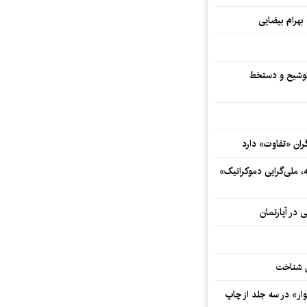
 بهرام بیضایی
توشیح و دستخط
ران «تفاوت» دارد
ه، ملی‌گرایی دموکراتیک»
 در آپارتمان
ش شناخت
ار» در سه جلد از چاپ