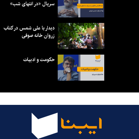
سریال «در انتهای شب»
دیدار با علی شمس در کتاب
زروان خانه صوفی
حکومت و ادبیات