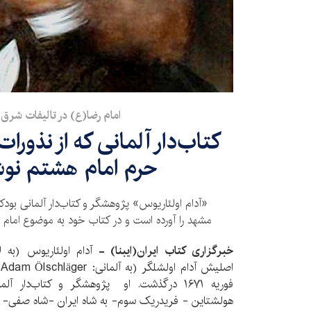
امام رضا(ع) در تالیفات شرق
کتاب‌دار آلمانی که از نذور
حرم امام هشتم نو
«آدام اولئاریوس» پژوهشگر و کتاب‌دار آلمانی بود
مشهد را آورده است و در کتاب خود به موضوع امام 
خبرگزاری کتاب ایران(ایبنا) -
فوریه ۱۶۷۱ درگذشت. او پژوهشگر و کتاب‌دا
هولشتاین - فریدریک سوم- به شاه ایران -شاه صفی- ب