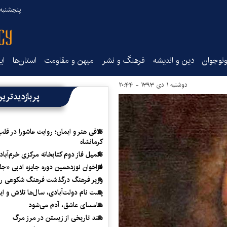
پنجشنبه ۱۵ مرداد ۰۵
نوجوان
دین و اندیشه
فرهنگ و نشر
میهن و مقاومت
استان‌ها
ای
دوشنبه ۱ دی ۱۳۹۳ - ۲۰:۴۴
پربازدیدتری
تلاقی هنر و ایمان؛ روایت عاشورا در قلب
کرمانشاه
تکمیل فاز دوم کتابخانه مرکزی خرم‌آباد
فراخوان نوزدهمین دوره جایزه ادبی «ج
وزیر فرهنگ درگذشت فرهنگ شکوهی را
پشت نام دولت‌آبادی، سال‌ها تلاش و ا
سامسای عاشق، آدم می‌شود
سند تاریخی از زیستن در مرز مرگ