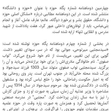
چهارمین دوماهنامه شماره پگاه حوزه با عنوان «حوزه و دانشگاه»
منتشر شده است. در این دوماهنامه مطالبی درباره «مشکل اصلی حوزه
و دانشگاه، حقوق بشر و برخورد دوگانه، ‌عالم؛ عارف عامل، آغاز و انجام
بنی‌عباس، باید از توفان‌های داخلی عبور کرد، هفت یادداشت از شهید
مدرس و انقلابی‌ تنها» ارایه شده است.
در بخشی از شماره چهارم دوماهنامه پگاه حوزه نوشته شده است:
«سیدمجتبی میرلوحی، جوانی بود که در سر، سودای تغییر داشت.
گویی برای این تغییر،‌ می‌بایست از نام خود شروع می‌کرد، "نواب
صفوی". نام خانوادگی مادری‌اش را برای خود برازنده‌تر می‌دید و آن را
برگزید. سیدمجتبی نواب صفوی متولد سال 1303 فرزند سیدجواد و
بزرگ شده محله خانی‌آباد در جنوب تهران است. پدر وی روحانی بود
که به اجبار حکومت رضاخانی، خود را خلع لباس کرده بود و مشغول
وکالت در دادگستری شده بود. مرحوم سیدجواد در سال 1314 پس از
مشاجره با وزیر عدلیه آن زمان، سیلی به صورت او زد و جزای کارش
را نیز با سه سال زندان پرداخت کرد. "مجتبی" در مدرسه صنعتی
آلمان‌ها تحصیل کرد و همزمان به صورت پاره وقت در حوزه علمیه
مروی مقدمات علوم حوزوی را فراگرفت. در برهه‌ای، در اعتراض به