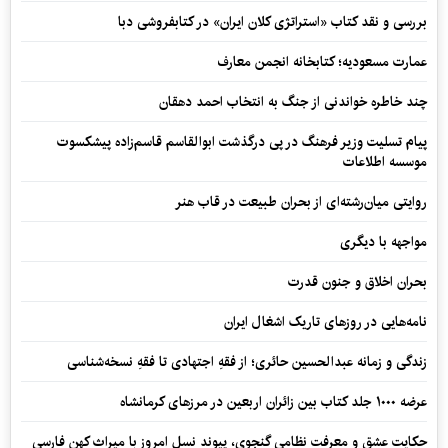
بررسی و نقد کتاب «استراتژی کلان ایران» در کتابفروشی دبا
عمارت مسعودیه؛ کتابخانه انجمن معارف
چند خاطره خواندنی از جنگ به انتخاب احمد دهقان
پیام تسلیت وزیر فرهنگ در پی درگذشت ابوالقاسم قاسم‌زاده پیشکسوت
موسسه اطلاعات
روایتی میان‌رشته‌ای از بحران طبیعت در قاب هنر
مواجهه با دیگری
بحران اخلاق و جنون قدرت
نامه‌هایی در روزهای تاریک اشغال ایران
زندگی و زمانه عبدالحسین حائری؛ از فقهِ اجتهادی تا فقهِ نسخه‌شناسی
عرضه ۱۰۰۰ جلد کتاب بین زائران اربعین در مرزهای کرمانشاه
حکایت عشق و معرفت نظامی گنجوی، پیوند نسل امروز با میراث کهن فارسی