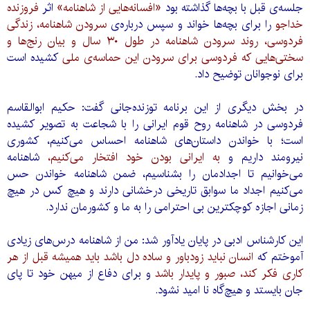
جلسه‌ی قبل با بچه‌ها گذاشته بود
«افسانه‌هایی از شاهنامه»
اثر
فروزنده
خداجو
را برای بچه‌ها خواند و سپس درباره‌ی
سرودن شاهنامه، زندگی
فردوسی، روند سرودن شاهنامه در طول ۳۰ سال و بیان رنج‌ها و
سختی‌هایی که فردوسی برای سرودن این حماسه‌ی ملی
کشیده است
برای نوجوانان توضیح داد.
در بخش دیگری از این برنامه توزنده‌جانی گفت: حکیم ابوالقاسم
فردوسی در شاهنامه روح قوم ایرانی را با شجاعت به تصویر کشیده
است؛ با خواندن داستان‌های شاهنامه احساس می‌کنیم، کشوری
نیرومند داریم و
به ایرانی بودن خود افتخار می‌کنیم،
شاهنامه
می‌خوانیم تا اجدادمان را بشناسیم، ضمن شاهنامه خواندن حس
می‌کنیم اجداد ما سوابق تاریخی درخشانی دارند و هیچ کس در هیچ
زمانی اجازه کوچکترین بی احترامی را به ما و کشورمان ندارد.
این کارشناس ادبی در پایان یادآور شد: من از شاهنامه درس‌های زیادی
آموختم که
انسان نباید زودباور و ساده دل باشد باید همیشه قبل از هر
کاری فکر کند، صبور و پایدار باشد
و برای دفاع از میهن خود تا پای
جان بایستد و هیچ‌گاه نا امید نشود.