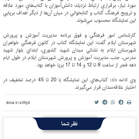
مورد نياز، برقراري ارتباط نزديك دانش‌آموزان با كتاب‌هاي مورد علاقه
و ترويج فرهنگ كتاب و كتابخواني در ميان آن‌ها از ديگر اهداف برپايي
اين نمايشگاه محسوب مي‌‌شوند.
كارشناس امور فرهنگي و فوق برنامه مديريت آموزش و پرورش
شهرستان ايلام گفت: اين نمايشگاه كتاب در كانون فرهنگي خواهران
شهرستان ايلام به نشاني ميدان شهيد كشوري، ابتداي بلوار شهيد
مدرس، جنب مديريت آموزش و پرورش شهرستان ايلام در طول ايام
دهه فجر از ساعت 8 تا 12 و 14 تا 17 برپا خواهد بود.
وي ادامه داد: كتاب‌هاي اين نمايشگاه با 20 تا 45 درصد تخفيف در
اختيار علاقه‌مندان قرار مي‌گيرند.
نظر شما