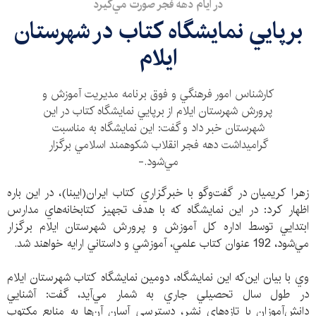
در ايام دهه فجر صورت مي‌گيرد
برپايي نمايشگاه كتاب در شهرستان
ايلام
كارشناس امور فرهنگي و فوق برنامه مديريت آموزش و
پرورش شهرستان ايلام از برپايي نمايشگاه كتاب در اين
شهرستان خبر داد و گفت: اين نمايشگاه به مناسبت
گراميداشت دهه فجر انقلاب شكوهمند اسلامي برگزار
مي‌شود.-
زهرا كريميان در گفت‌وگو با خبرگزاري كتاب ايران(ايبنا)، در اين باره
اظهار كرد: در اين نمايشگاه كه با هدف تجهيز كتابخانه‌هاي مدارس
ابتدايي توسط اداره كل آموزش و پرورش شهرستان ايلام برگزار
مي‌شود، 192 عنوان كتاب علمي، آموزشي و داستاني ارايه خواهند شد.
وي با بيان اين‌كه اين نمايشگاه، دومين نمايشگاه كتاب شهرستان ايلام
در طول سال تحصيلي جاري به شمار مي‌آيد، گفت: آشنايي
دانش‌آموزان با تازه‌هاي نشر، دسترسي آسان آن‌ها به منابع مكتوب