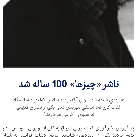
ناشر «چيزها» 100 ساله شد
به زودي شبكه تلويزيوني آرته، راديو فرانس كولتور و نمايشگاه
كتاب كان صد سالگي موريس نادو، يكي از ناشران قديمي
فرانسوي را گرامي مي‌دارند./
به گزارش خبرگزاري كتاب ايران (ايبنا) به نقل از لو پوان، موريس نادو
بدون ترديد يكي از رويدادهاي شايسته تاريخ ادبيات فرانسه به شمار