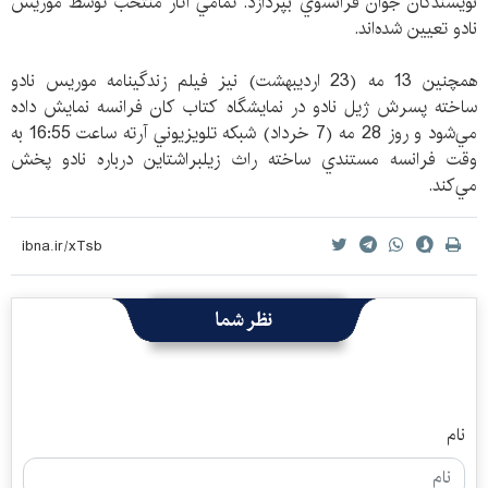
نويسندگان جوان فرانسوي بپردازد. تمامي آثار منتخب توسط موريس
نادو تعيين شده‌اند.
همچنين 13 مه (23 ارديبهشت) نيز فيلم زندگينامه موريس نادو
ساخته پسرش ژيل نادو در نمايشگاه كتاب كان فرانسه نمايش داده
مي‌شود و روز 28 مه (7 خرداد) شبكه تلويزيوني آرته ساعت 16:55 به
وقت فرانسه مستندي ساخته راث زيلبراشتاين درباره نادو پخش
مي‌كند.
نظر شما
نام