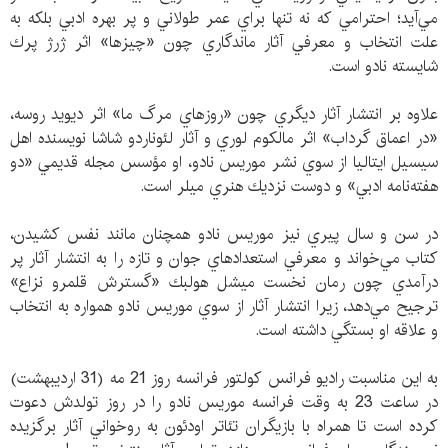
مي‌آيد؛ احترامي كه نه تنها براي عمر طولاني و پر بهره ادبي بلكه به
علت انتخاب و معرفي آثار ماندگاري چون «چيزها» اثر ژرژ پرك
شايسته نادو است.
علاوه بر انتشار آثار ديگري چون «روزهاي مرگ ما» اثر ديويد روسه،
«در اعماق گرداب» اثر مالكوم لوري و آثار لئوناردو شاشا نويسنده اهل
سيسيل ايتاليا از سوي نشر موريس نادو، او مؤسس مجله قديمي «دو
هفته‌نامه ادبي» و دوست نزديك هنري ميلر است.
در سن و سال پيري نيز موريس نادو همچنان مانند نفس كشيدن،
كتاب مي‌خواند و معرفي استعدادهاي جوان و تازه را به انتشار آثار پر
درآمدي چون رمان نخست ميشل هولبك «گسترش قلمرو نزاع»
ترجيح مي‌دهد، زیرا انتشار آثار از سوي موريس نادو همواره به انتخاب
و علاقه او بستگي داشته است.
به اين مناسبت راديو فرانس كولتور فرانسه روز 21 مه (31 ارديبهشت)
در ساعت 23 به وقت فرانسه موريس نادو را در روز تولدش دعوت
كرده است تا همراه با بازيگران تئاتر اودئون به روخواني آثار برگزيده