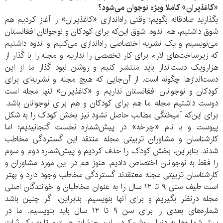
«کاغذپران» کاملا ویژه نوجوان می‌شود؟
بگذارید صادقانه بگویم: وقتی راه‌اندازی «کاغذپران» را آغاز کردیم هم
شوق داشتیم، هم اندوه. شوق این‌که برای کودکان و نوجوانان افغانستان
می‌نویسیم و یک نشریه اختصاصی راه‌اندازی می‌کنیم و اندوه داشتیم
که زیرساخت‌های لازم برای کار تخصصی را نداریم و مجله را با گذار از
هزارویک دست‌انداز باید منتشر کنیم و روشن نبود گذار ما از این
دست‌اندازها چگونه است. از آن‌جایی که هیچ مجله و نشریه‌ای برای
کودکان و نوجوانان افغانستان نداریم و «کاغذپران» تنها مجله است
دوست داشتیم مجله ما هم برای کودکان و هم برای نوجوانان باشد.
برای این‌که آمیختگی مطالب حاصل نشود نیز بخش کودک را به شکل
پیوست و با نام «چرخه» در پیش‌شماره نخست گنجانیدیم؛ اما
کارشناسان و مشاوران تربیتی مجله منتقد این گستردگی مخاطب
شدند. بنابراین، بخش کودک را حذف کردیم و پیش‌شماره دوم و سوم
را فقط به نوجوانان اختصاص دادیم. هنوز هم در این مورد مشاوران و
کارشناسان تربیتی مجله معتقدند گستردگی مخاطب وجود دارد و بهتر
است طیف سنی ۹ تا ۱۲ سال را به عنوان مخاطبان و خوانندگان اصلی
مجله درنظر بگیریم و برای آنها بنویسیم. بنابراین، اگر چنین باشد
شماره‌های بعدی را برای سن ۹ تا ۱۲ سال باید بنویسیم. ما در
پیش‌شماره‌ها به دنبال روشن‌کردن این جزئیات هستیم تا به یک ثبات