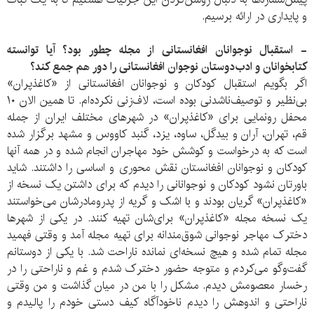
و پایداری در ارائه برسیم.
- استقبال نوجوانان افغانستانی از مجله چطور بود؟ آیا توانسته
کتابخوانان و ادب‌دوستان نوجوان افغانستانی را دور هم جمع کند؟
اگر بگویم استقبال کودکان و نوجوانان افغانستانی از «کاغذپران»
بی‌نظیر و توصیف‌ناشدنی بوده است، لاف‌زنی نکرده‌ام. تا همین الان ۱۰
محفل رونمایی برای «کاغذپران» در شهرهای مختلف ایران از جمله
قم، تهران، آران و بیدگل، ساوه، یزد، گنبد کاووس و مشهد برگزار شده
است که به درخواست و کوشش خود مهاجران انجام شده و در همه آنها
کودکان و نوجوانان افغانستان نقش محوری و اساسی را داشتند. شاید
باورتان نشود کودکان و نوجوانانی را دیدم که برای داشتن یک نسخه از
«کاغذپران» گریان بودند و با اشک و گریه از پدرومادرشان می‌خواستند
یک نسخه مجله «کاغذپران» برای‌شان تهیه کنند. در یکی از شهرها
دخترک مهاجر نوجوانی شوق‌مندانه برای تهیه مجله آمد و وقتی فهمید
مجله تمام شده و هیچ نسخه‌ای نمانده ناراحت شد. با یکی از دوستانم
گفت‌وگو می‌کردم و متوجه حضور دخترک شدم و غم و ناراحتی را در
رخسار معصومش دیدم. مشکل را با من در میان گذاشت و من وقتی
ناراحتی و اندوهش را دیدم ناخودآگاه کیف دستی‌ خودم را پالیدم و