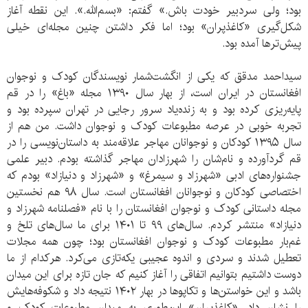
بود؛ ولی سردبیر خودت باش.» گفتم: «بسم‌الله.». این نقطه آغاز
شکل‌گیری «کاغذپران» بود؛ اما فکر داشتن چنین مجله‌ای خیلی
پیش‌ترها آمده بود.
سیداحمد مدقق که یکی از انگشت‌شمار نویسندگان کودک و نوجوان
افغانستان در ایران است، از بهار سال ۱۳۹۰ مجله «باغ» را در قم
پایه‌ریزی کرده بود و به زنده‌یاد سرور رجایی در تهران سپرده بود و
تجربه خوبی در عرصه مطبوعات کودک و نوجوان داشت. من هم از
سال ۱۳۹۵ کودکان و نوجوانان مهاجر علاقه‌مند به داستان‌نویسی را در
قم گردآورده و نام‌شان را شهرزادان مهاجر گذاشته بودم. دبیر علمی
جشنواره‌های ادبی «شهرزاد و سیمرغ» و «شهرزاد و دنیازاد» بودم که
اختصاصی کودکان و نوجوانان افغانستان است. سال ۹۸ هم نخستین
مجله داستانی کودک و نوجوان افغانستان را با نام «فصلنامه شهرزاد و
دنیازاد» منتشر کردم. سال‌های ۹۹ تا ۱۴۰۱ برای ما سال‌های تلخ و
غم‌بار مطبوعات کودک و نوجوان افغانستان بود؛ چون همه مجلات
تعطیل شدند و سردی و اندوه عجیبی یکه‌تازی می‌کرد. هرکدام از ما
دوست داشتیم بتوانیم اتفاقی را آغاز کنیم که جان تازه برای این میدان
باشد و این خواستن‌ها و تکاپوها در بهار ۱۴۰۲ نتیجه داد و شکوفه‌هایش
را نشان داد. «کاغذپران» این‌طوری به میدان مطبوعات کودک و