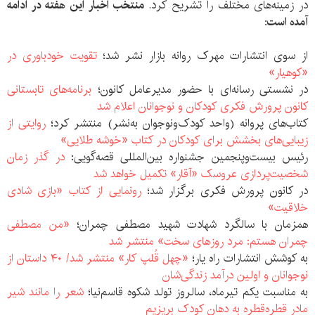
در زمینه‌های مختلف را تشریح کرد.
منتخب اخبار این هفته در ادامه
آمده است:
از سوی انتشارات مهرک روانه بازار نشر شد؛
تقویت خودباوری در
«کوهیار»
در نشستی رسانه‌ای با حضور مدیرعامل کانون؛
برنامه‌های تابستانی
کانون پرورش فکری کودکان و نوجوانان اعلام شد
کتاب‌های پروانه (واحد کودک‌ونوجوان به‌نشر) منتشر کرد؛
روایتی از
زیبایی‌های بخشش برای کودکان در کتاب «خوشه طلایی»
رئیس بیست‌وپنجمین جشنواره بین‌المللی قصه‌گویی:
در گذر زمان
شخصیت‌پردازی عروسک «آقار» تکمیل خواهد شد
در کانون پرورش فکری برگزار شد؛
رونمایی از کتاب «بازی شادی
خلاقیت»
همزمان با سالگرد شهادت شهید مصطفی چمران؛
«من مصطفی
چمران هستم: مرد روزهای سخت» منتشر شد
به کوشش انتشارات راه یار؛
«چهل قُلپ کار» منتشر شد/ ۴۰ داستان از
نوجوانان و اولین درآمد زندگی‌شان
به مناسبت یکم تیرماه، سالروز تولد شکوه قاسم‌نیا؛
شعر را مانند شیر
مادر قطره‌قطره به دهان کودک بریزیم