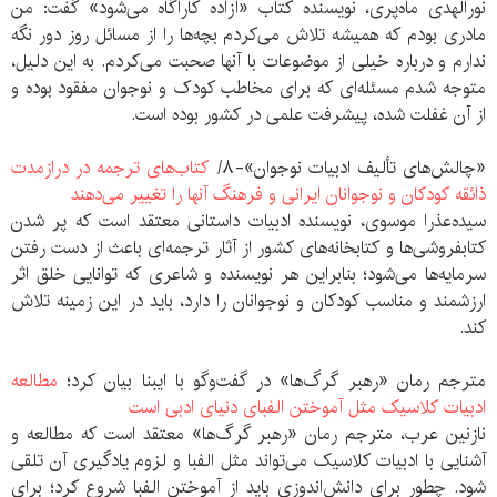
نورالهدی ماه‌پری، نویسنده کتاب «آزاده کارآگاه می‌شود» گفت: من
مادری بودم که همیشه تلاش می‌کردم بچه‌ها را از مسائل روز دور نگه
ندارم و درباره خیلی از موضوعات با آنها صحبت می‌کردم. به این دلیل،
متوجه شدم مسئله‌ای که برای مخاطب کودک و نوجوان مفقود بوده و
از آن غفلت شده، پیشرفت علمی در کشور بوده است.
«چالش‌های تألیف ادبیات نوجوان»-۸/
کتاب‌های ترجمه‌ در درازمدت
ذائقه کودکان و نوجوانان ایرانی و فرهنگ آنها را تغییر می‌دهند
سیده‌عذرا موسوی، نویسنده ادبیات داستانی معتقد است که پر شدن
کتابفروشی‌ها و کتابخانه‌های کشور از آثار ترجمه‌ای باعث از دست رفتن
سرمایه‌ها می‌شود؛ بنابراین هر نویسنده و شاعری که توانایی خلق اثر
ارزشمند و مناسب کودکان و نوجوانان را دارد، باید در این زمینه تلاش
کند.
مترجم رمان «رهبر گرگ‌ها» در گفت‌وگو با ایبنا بیان کرد؛
مطالعه
ادبیات کلاسیک مثل آموختن الفبای دنیای ادبی است
نازنین عرب، مترجم رمان «رهبر گرگ‌ها» معتقد است که مطالعه و
آشنایی با ادبیات کلاسیک می‌تواند مثل الفبا و لزوم یادگیری آن تلقی
شود. چطور برای دانش‌اندوزی باید از آموختن الفبا شروع کرد؛ برای