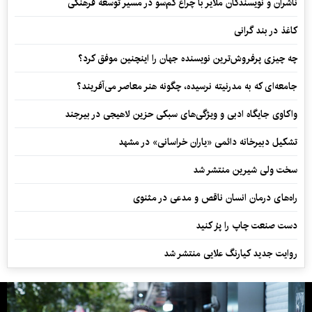
ناشران و نویسندگان ملایر با چراغ کم‌سو در مسیر توسعه فرهنگی
کاغذ در بند گرانی
چه چیزی پرفروش‌ترین نویسنده جهان را اینچنین موفق کرد؟
جامعه‌ای که به مدرنیته نرسیده، چگونه هنر معاصر می‌آفریند؟
واکاوی جایگاه ادبی و ویژگی‌های سبکی حزین لاهیجی در بیرجند
تشکیل دبیرخانه دائمی «یاران خراسانی» در مشهد
سخت ولی شیرین منتشر شد
راه‌های درمان انسان ناقص و مدعی در مثنوی
دست صنعت چاپ را پرُ کنید
روایت جدید کیارنگ علایی منتشر شد