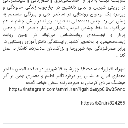
سارینگ کینگ به دور از احساساتی‌گری و شعارزدگی و سیاست‌زدگی
در روایتی شیرین و بیانی دلنشین در چارچوب زندگی خانوادگی و
روزمره یک نوجوان روستایی در ساختار ادبی و پیرنگی منسجم به
پیش می‌برد. چنین پدیده‌هایی به صورت روزانه در پیش چشم ما هم
می‌گذرد، اما فقط چشمی تیزبین، تخیلی سرشار و قلمی توانا و ذهنی
پربار و نویسنده‌ای روایت‌شناس می‌تواند در چنین روایت
زیست‌محیطی، با به‌تصویر کشیدن ایستادگی دانش‌آموزی روستایی در
برابر مصرف‌زدگی بچه شهری‌ها و بزرگسالان عادت‌زده، کامکارانه عمل
کند...
شهرام اقبال‌زاده ساعت ١۶ چهارشنبه ١٩ شهریور در صفحه انجمن مفاخر
معماری ایران به نشانی زیر درباره تأثیر اقلیم و معماری بومی بر آثار
هوشنگ مرادی کرمانی به صورت زنده سخن خواهد گفت:
https://instagram.com/ammi.iran?igshid=syp0i8w35wnc
https://b2n.ir/824255