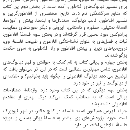
برای تفسیر دیالوگ‌های افلاطون، آمده است. در بخش دوم این کتاب
که منابع سرگشتگی نام دارد، تاریخ مختصری از افلاطون‌گرایی و
تفسیر افلاطون، قالب دیالوگ، استدلال‌ها و ایده‌ها، بینش و آموزه‌ها،
افسانۀ تمثیلی، اسطوره و داستانی، آیرونی و دیگر صورت‌های مطایبت،
پارادوکس مورد تحلیل قرار گرفته‌اند و در بخش سوم فلسفۀ افلاطون:
ثبات با فصل‌های به عنوان ناشناختگی افلاطون و طبیعت فلسفۀ وی،
درون‌مایه‌های دیرپا و بینش افلاطون و راه افلاطونی به سوی حکمت
بازگو شده‌اند.
بخش چهارم و پایانی کتاب به نام کمک به خوانش و فهم دیالوگ‌های
افلاطون، شامل مهم‌ترین مطالبی است که در این اثر می‌توان یافت که
توضیح می دهد دیالوگ افلاطونی را چگونه باید بخوانیم؟ و خلاصه‌ای
از دیالوگ‌ها را نیز در خود دارد.
بخش مهم دیگری که در این کتاب وجود دارد، واژه‌نامۀ اصطلاحات
یونانی است که به مخاطب کمک می‌کند درک بهتری از مفاهیم
افلاطونی داشته باشد.
جرالد ا.پرس هم‌اکنون استاد فلسفه در کالج هانتر، در شهر نیویورک
است. حوزه پژوهش‌های وی بیشتر به فلسفۀ یونان باستان و به‌ویژه
فلسفۀ افلاطون اختصاص دارد.