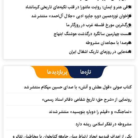
تلاقی هنر و ایمان؛ روایت عاشورا در قلب تکیه‌های تاریخی کرمانشاه
فراخوان نوزدهمین دوره جایزه ادبی «جلال آل‌احمد» منتشر شد
بزرگ‌ترین مورخ فلسفه غرب در روزگار ما
نشست چهارمین سالگرد درگذشت هوشنگ ابتهاج
هم‌صدا با مجاهدان مشروطه
نامه‌هایی در روزهای تاریک اشغال ایران
تازه‌ها
پربازدیدها
کتاب صوتی «قول عطش و آتش» با صدای حسین مهکام منتشر شد
رونمایی از «شرح حق؛ تاریخ شفاهی دفاتر اسناد رسمی»
«نماجنگ» و «فیلم را دوباره بنویسید» منتشر شدند
مشروطه در تفکر اسلامی ریشه دارد
یکی از اهداف فیدیبو ایجاد ارتباط میان جامعه کتابخوان با مخاطبان تئاتر و