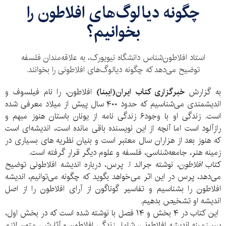
چگونه دیالوگ‌های افلاطون را
بخوانیم؟
استاد افلاطون‌شناس دانشگاه نیویورک، به علاقه‌مندان فلسفه
توضیح می‌دهد که چگونه دیالوگ‌های افلاطونی را بخوانند.
به گزارش
خبرگزاری کتاب ایران(ایبنا)
افلاطون، را نام فیلسوف و
اندیشمندی می‌شناسیم که حدود ۴۰۰ سال پیش از میلاد معرفی شده
است. زندگی او با وجود۶ زندگی نامه از یونان باستان هنوز مبهم و
رازآلود است اما آنچه از این نویسنده باقی مانده است، اندیشه‌ای است
که هنوز بعد از هزاران سال معتبر است و بنیان نظریه های بسیاری در
زمینه هنر، جامعه‌شناسی، فلسفه و علوم دیگر قرار گرفته است.
کتاب
افلاطون،
نوشته جرالد ا. پرس، درباره اندیشه افلاطونی توضیح
می‌دهد، پرس در این اثر می‌خواهد بگوید که چگونه می‌توانیم، اندیشه
افلاطون را بشناسیم و تفاسیر گوناگون از آرای افلاطون را از اصل
اندیشه او تشخیص بدهیم.
این کتاب در ۴ بخش و ۱۴ فصل با نوشته شده است که در بخش اول،
پس‌زمینه اندیشه افلاطونی، شامل زندگی افلاطون و آثارش، متون لازم