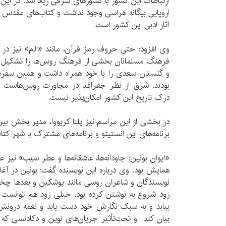
ارتباطات این کشور با کشورهای شرقی زیاد شد. در این
اروپایی بیگانه هراسی وجود نداشت و کتاب‌های مقدس 
آثار ادبی این کشور است.
وی افزود: حتی حروف رمز قرآن، مانند «الم» نیز در ک
فرهنگ مسلمانان بخشی از فرهنگ روس‌ها را تشکیل 
و گلستان سعدی را با خود همراه داشت و همین سفره
بودند. شرق از نظر جغرافیا در مجاورت روس‌هاست و
درک تاریخ این کشور امکان‌پذیر نیست.
در بخشی از این مراسم نیز یلنا کریووا، مدیر بخش بین‌
برنامه‌های این انستیتو و برنامه‌های مشترک با شهر ک
«ایوان بونین: جاودانه‌ها، عاشقانه‌ها و عطر سیب» نیز 
همایش بود. وی درباره این نویسنده گفت: بونین در آغ
نویسندگان و شاعران روسی مانند پوشکین و بعدها چخو
زود شروع به نوشتن کرده بود، خیلی زود هم توانست 
بیابد و به سبک نگارش خود دست یابد و نغمه درونش
بیان کند. او تحت‌تأثیر جریان‌های نوین و دکادنسی که د