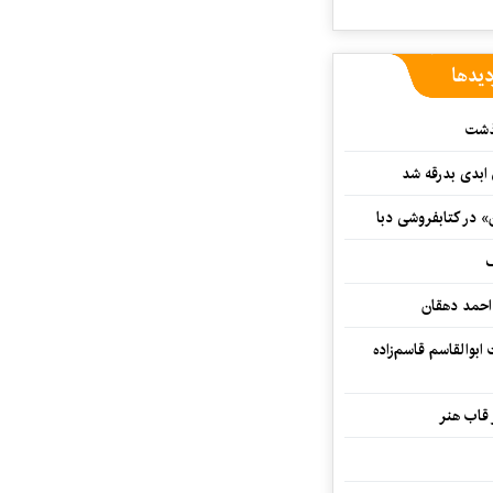
دیدها
گذشت
 ابدی بدرقه شد
» در کتابفروشی دبا
ف
احمد دهقان
بوالقاسم قاسم‌زاده
 قاب هنر