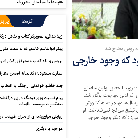
هم‌صدا با مجاهدان مشروطه
تازه‌ها
پرباز
ژیلا هدائی، تصویرگر کتاب و نقاش در
نده روس مطرح شد
پیکر ابوالقاسم قاسم‌زاده به سمت منزل
ود که وجود خارجی
بررسی و نقد کتاب «استراتژی کلان ایران
عمارت مسعودیه؛ کتابخانه انجمن معار
چند خاطره خواندنی از جنگ به انتخاب 
روز، با حضور بونین‌شناسان
 آثار ادبی مهاجرت برگزار شد.
پیام تسلیت وزیر فرهنگ در پی درگذشت ا
 از سال‌ها مهاجرت، به کشورش
پیشکسوت موسسه اطلاعات
 تبلیغ می‌کرد نمی‌شناخت. او
روایتی میان‌رشته‌ای از بحران طبیعت در
 می‌داد که دیگر وجود خارجی
مواجهه با دیگری