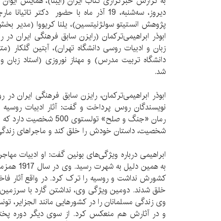
به گزارش خبرگزاری کتاب ایران (ایبنا)، همایش ایوان
دیروز، سه‌شنبه، 19 آذر ماه با حضور دکتر 
پژوهش انستیتو سولژنیتسین)، یلنا کریووا (مدیر بخش 
ابوذر ابراهیمی‌ترکمان (رایزن سابق فرهنگی ایران در رو
زبان و ادبیات روسی دانشگاه تهران)، آبتین گلکار (م
دانشگاه تربیت مدرس) و مهناز نوروزی (استاد زبان و
شد.
ابوذر ابراهیمی‌ترکمان، رایزن سابق فرهنگی ایران در 
نویسندگان روس پرداخت و گفت: آثار ادبیات روسیه ر
رمان «جنگ و صلح» تولستوی 0
شخصیت، داستان خودش را خلق کند و ماجراهای زندگی آن
ابراهیمی درباره ویژگی‌های بونین گفت: او ادبیات مهاجر
به همین دلیل
کشورش نداشت و روسیه را ترک کرد. در واقع آثار فاخر
خلق شدند. دومین ویژگی وی، نداشتن گارد با سرزمین‌ه
وی زندگی مسلمانان را در کشورهایی مانند الجزایر، تو
و در آثارش هم منعکس کرد. از سوی دیگر دوره پختگ