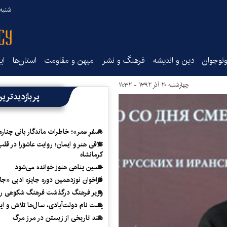
شنبه ۱۷ مرداد ۵
نوجوان
دین و اندیشه
فرهنگ و نشر
میهن و مقاومت
استان‌ها
ای
چهارشنبه ۲۰ آذر ۱۳۹۲ - ۱۱:۳۲
پربازدیدتری
«سفرِ عمر»؛ خاطرات ماندگار بانی چناره
تلاقی هنر و ایمان؛ روایت عاشورا در قلب
کرمانشاه
حسین پناهی هنوز خوانده می‌شود
فراخوان نوزدهمین دوره جایزه ادبی «ج
وزیر فرهنگ درگذشت فرهنگ شکوهی را
پشت نام دولت‌آبادی، سال‌ها تلاش و ا
سند تاریخی از زیستن در مرز مرگ