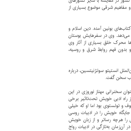
 کشور در مقایسه با سایر کشورهای
و مفاهیم شرقی موضوع بسیاری از
تاب‌های بونین آمده. دین اسلام و
می‌دهد. وی در سفرهایش بوستان
ا محرک خلق بسیاری از آثار وی
 بدون فهم روابط شرق و روسیه،
الملل انستیتو سولژنیتسین، درباره
تاب سخن گفت.
عنوان سخنرانی مهناز نوروزی در این
از راه ادبی خویش تحت‌تاثیر برخی
ف و تولستوی بود اما او که خیلی
جایگاه خویش را در ادبیات روسی
 را هرچه رساتر و از زبان خویش
ر آن‌زمان به‌تازگی در ادبیات رواج