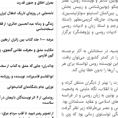
 بونین، شاعر و نویسنده روس، عصر
بحران اخلاق و جنون قدرت
تاتیانا مارچنکو (بونین‌شناس و رییس بخش
بین‌الملل انستیتو سولژنیتسین)،
نامه‌هایی در روزهای تاریک اشغال ایران
سیه)، جان‌الله کریمی‌مطهر (استاد
زندگی و زمانه عبدالحسین حائری؛ از فقهِ
ترجم و استاد زبان و ادبیات روسی
نسخه‌شناسی
 ادبیات روسی و پژوهشگر) برگزار
عرضه ۱۰۰۰ جلد کتاب بین زائران اربعین در مرزهای کرمانشاه
حکایت عشق و معرفت نظامی گنجوی، پیو
روسیه، در سخنانش به آثار برجسته
کهن فارسی
ا در کمتر کشوری می‌توان یافت.
50 شخصیت دارد که این نویسنده روس توانسته برای هر
چالدران؛ جایی که عشق به کتاب از سخت‌ت
‌ها را بدون خطا بیان کند.
ابوالقاسم قاسم‌زاده، نویسنده و روزنا
ت را بهتر از دیگران منتقل کرده و
نوزایی جام باشگاه‌های کتاب‌خوانی
 به شهرت رسید. وی در سال 1917 همزمان با انقلاب، نگاه مثبتی به وضعیت
 بونین به زبان روسی و در فرانسه
رونمایی از ۶ اثر نویسندگان دلیجان
ای اسلامی و عقاید مسلمانان بود.
سلامت»
نس و مصر بی‌طرفانه زیر نظر گرفت
از تصویر رهبر شهید تا قلب مردم عراق؛
ی تولستوی زمانی بود که وی با