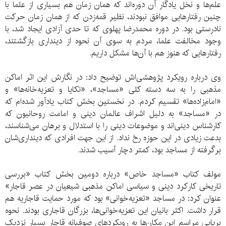
علم‌ها و نخل یادگار آن دوره‌اند که همان زمان هم بسیاری از علما با
چنین رفتارهایی موافق نبودند، نظیر قمه‌زدن که از همان زمان حرکت
نادرستی بود. در دوره محمدرضا پهلوی که تا حدی آزادی ایجاد شد، با
وجود مخالفت علما، مردم به سوی آن نحوه از دینداری بازگشتند،
رفتارهایی که هنوز هم با آن‌ها مشکل داریم.
وی درباره رویکرد پژوهشی‌اش توضیح داد: در نگارش این اثر اماکن
مذهبی را به سه دسته کلی «مساجد»، «تکایا و تعزیه‌خانه‌ها» و
«امام‌زاده‌ها» تقسیم کردم. در نخستین بخش کتاب یادآور شده‌ام که
در «مساجد» به دلیل اشراف عالمان دینی و امامت روحانیون که
کارشناس دینی‌اند و موضوعات دینی را با استدلال و برهان می‌شناسند،
بدعت‌ زیادی در این حوزه رخ نداد. از این جهت افرادی که دینداری‌شان
برگرفته از مساجد بود، کمتر دچار آسیب شدند.
مولف کتاب «مساجد خاص» درباره دومین بخش کتاب «بررسی
تاریخی کارکرد دینی و سیاسی اماکن مذهبی شیعیان در عصر قاجار»
عنوان کرد: در مساجد «تعزیه‌خوانی» بود که مورد حمایت قاجاریه هم
قرار داشت. اکثر بانیان این تعزیه‌خوانی‌ها، بزرگان قاجاری بودند. نحوه
برپایی مراسم این مکان‌ها به رویکردهای صوفیانه قاجار بسیار نزدیک