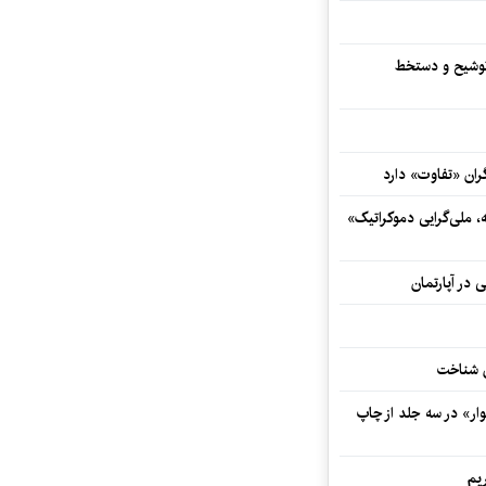
توشیح و دستخط
ران «تفاوت» دارد
ه، ملی‌گرایی دموکراتیک»
 در آپارتمان
ش شناخت
ار» در سه جلد از چاپ
یم