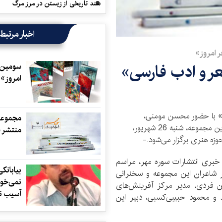
سند تاریخی از زیستن در مرز مرگ
اخبار مرتبط
 امروز»
عر و ادب فارسی»
سومین 
امروز» 
ز» با حضور محسن مومنی،
مجموعه
یوسفعلی میرشکاک، امیرحسین فردی و شاعران این مجموعه، شنبه 26 شهریور،
منتشر 
حوزه هنری برگزار می‌شود.-
ه خبری انتشارات سوره مهر، مراسم
بیابانکی
 شاعران این مجموعه و سخنرانی
نمی‌خوا
فردی، مدیر مرکز آفرینش‌های
آسیب ن
و محمود حبیبی‌کسبی، دبیر این