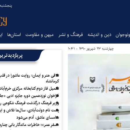
پنجشنبه ۱۵ مرداد ۰۵
نوجوان
دین و اندیشه
فرهنگ و نشر
میهن و مقاومت
استان‌ها
ای
چهارشنبه ۲۳ شهریور ۱۳۹۰ - ۱۰:۴۱
پربازدیدتری
تلاقی هنر و ایمان؛ روایت عاشورا در قلب
کرمانشاه
تکمیل فاز دوم کتابخانه مرکزی خرم‌آباد
فراخوان نوزدهمین دوره جایزه ادبی «ج
وزیر فرهنگ درگذشت فرهنگ شکوهی را
پشت نام دولت‌آبادی، سال‌ها تلاش و ا
سامسای عاشق، آدم می‌شود
«سفرِ عمر»؛ خاطرات ماندگار بانی چناره