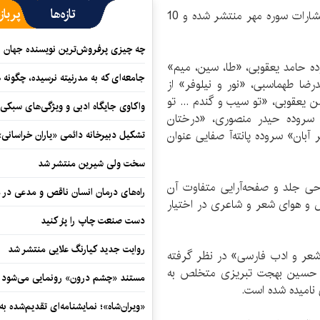
تازه‌ها
پرباز
سری سوم مجموعه «شعر امروز» به تازگی از سوی انتشارات سوره مهر منتشر شده و 10
چه چیزی پرفروش‌ترین نویسنده جهان را
وده حامد یعقوبی، «طا، سین، میم»
جامعه‌ای که به مدرنیته نرسیده، چگونه 
ضا طهماسبی، «نور و نیلوفر» از
یعقوبی، «تو سیب و گندم ... تو
واکاوی جایگاه ادبی و ویژگی‌های سبکی
 سروده حیدر منصوری، «درختان
بان» سروده پانته‌آ صفایی عنوان
تشکیل دبیرخانه دائمی «یاران خراسانی
سخت ولی شیرین منتشر شد
حی جلد و صفحه‌آرایی متفاوت آن
راه‌های درمان انسان ناقص و مدعی در 
ال و هوای شعر و شاعری در اختیار
دست صنعت چاپ را پرُ کنید
روایت جدید کیارنگ علایی منتشر شد
شعر و ادب فارسی» در نظر گرفته
دمحمد حسین بهجت تبریزی متخلص به
مستند «چشم درون» رونمایی می‌شود
 نامیده شده است.
«ویران‌شاه»؛ نمایشنامه‌ای تقدیم‌شده به