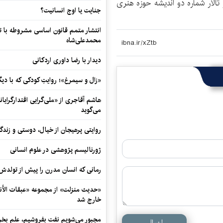
سم رونمایی شنبه (26 شهریور) از ساعت 15 در تالار شماره دو اندیشه حوزه هنری
جنایت یا اوج انسانیت؟
انتشار متمم قانون اساسی مشروطه با 
محمدعلی‌شاه
دیدار با رضا داوری اردکانی
«زال و سیمرغ»؛ روایتِ کودکی که با دیگ
هاشم آقاجری از «ملی‌گرایی اقتدارگرایان
می‌گوید
روایتی پرهیجان از خیال، دوستی و زندگی
ژورنالیسم پژوهشی در علوم انسانی
رمانی که انسان مدرن را پیش از تولد
«حدیث منزلت» از مجموعه «عبقات الأنو
خارج شد
مجبور می‌شویم نفت بفروشیم، علم بخر
ارسال