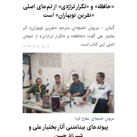
«حافظه» و «تکرار تراژدی» از تم‌های اصلی
«نفرین نوبهاران» است
گیلان - مریوان حلبچه‌ای مترجم «نفرین نوبهاران» اثر
بختیار علی گفت: «حافظه» و «تکرار تراژدی» از تم‌های
اصلی این کتاب است.
۱۴۰۵-۰۵-۰۷ ۱۳:۴۴
مریوان حلبچه‌ای مطرح کرد؛
پیوندهای بینامتنی آثار بختیار علی و
شیرزاد حسن