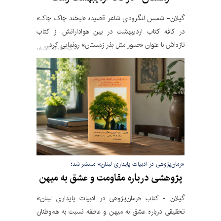
گیلان- شمس لنگرودی‌ شاعر قصیده «لبخند چاک چاکـ»
در کافه کتاب اردیبهشت در بین هوادارانش از کتاب
تازه‌اش با عنوان «صبور مثل بذر زمستان» رونمایی کرد.
۱۴۰۵-۰۵-۰۱ ۰۸:۵۴
«رمان‌پژوهی در ادبیات پایداری لبنان» منتشر شد؛
پژوهشی درباره مقاومت و عشق به میهن
گیلان - کتاب «رمان‌پژوهی در ادبیات پایداری لبنان»
تحقیقی درباره عشق به میهن و عاطفه نسبت به هم‌وطنان