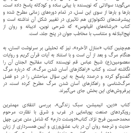
می‌گوید؛ سوالاتی که نویسنده با بیانی ساده و کودکانه پاسخ داده است،
بارها و بارها از سوی این نسل، در تمام دوره‌های زمانی مطرح شده و
پیشرفت‌های تکنولوژی هم تاثیری در تغییر شکل آن نداشته است و
کتاب «برشانه‌های اقیانوس» که شرحی نوین، ادیبانه و روان از
نهج‌البلاغه و متناسب با مخاطب جوان در پنج جلد، است.
هم‌چنین کتاب «منازل الآخره»، نیز که تحلیلی بر سرنوشت انسان، به
هنگام مرگ و بعد از آن است و با استناد به آیات قرآن کریم و روایات
معصومین(ع) شیخ عباس قم نویسنده کتاب مفاتیح الجنان آن را
نگاشته است، و کتاب «راهکارهای آسان شدن مرگ»، که درباره مرگ
گفت‌و‌گو کرده و درصدد پاسخ به این سؤال مباحثش را در دو فصل
مرگ‌شناسی و راهکارهای آسان شدن مرگ مطرح کرده است، در
پرفروش‌های این بخش جای می‌گیرند.
کتاب «دین، انیمیشن، سبک زندگی»، بررسی انتقادی مهمترین
رویکردهای صنعت پویانمایی در غرب و شرق با نظارت مرحوم
محمدحسین فرج نژاد، کتاب«دوستت دارم» که شامل متن عربی چهل
حدیث و ترجمه روان آن در باب عشق‌ورزی و آیین همسرداری از زبان