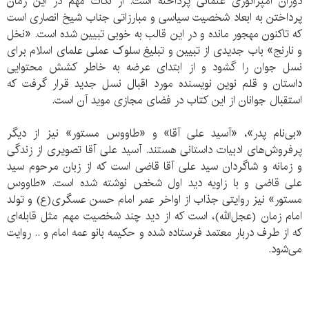
دوران امپراتوری عثمانی پرداخته است. از نکات مهم در این رمان
پرداختن به ابعاد شخصیت سیاسی و مبارزاتی جناب شیخ انصاری است
که تاکنون مهجور مانده و در این قالب به خوبی تبیین شده است. «نخل
و نارنج» باب جدیدی از تبیین و تبلیغ سلوک عملی علمای اسلام برای
نسل جوان را گشود و از ابتدای عرضه به خاطر کشش محتوایی
داستان و قلم نوین نویسنده مورد اقبال نسل جدید قرار گرفت که
استقبال جوانان از این کتاب در فضای مجازی موید آن است.
«بی‌نام پدر»، «آسید علی آقا» و «طاووس مستور» نیز از دیگر
پرفروش‌های ادبیات داستانی هستند. آسید علی آقا تصویری از زندگی
و زمانه و شاگردان سید علی آقا قاضی است که از زبان مرحوم سید
علی قاضی و با زاویه دید اول شخص نوشته شده است. «طاووس
مستور» نیز روایتی جذاب از اواخر عمر امام حسن عسگری(ع) و تولد
امام زمان (عجل‌الله)، است که از دید چند شخصیت مهم مثل قابله‌ای
که از طرف دربار معتمد فرستاده شده و حکیمه بانو عمه امام و .. روایت
می‌شود.