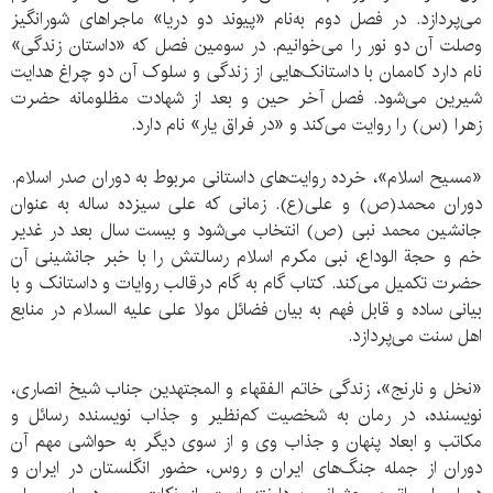
می‌پردازد. در فصل دوم به‌نام «پیوند دو دریا» ماجراهای شورانگیز
وصلت آن دو نور را می‌خوانیم. در سومین فصل که «داستان زندگی»
نام دارد کاممان با داستانک‌هایی از زندگی و سلوک آن دو چراغ هدایت
شیرین می‌شود. فصل آخر حین و بعد از شهادت مظلومانه حضرت
زهرا (س) را روایت می‌کند و «در فراق یار» نام دارد.
«مسیح اسلام»، خرده روایت‌های داستانی مربوط به دوران صدر اسلام.
دوران محمد(ص) و علی(ع). زمانی که علی سیزده ساله به عنوان
جانشین محمد نبی (ص) انتخاب می‌شود و بیست سال بعد در غدیر
خم و حجة الوداع، نبی مکرم اسلام رسالتش را با خبر جانشینی آن
حضرت تکمیل می‌کند. کتاب گام به گام درقالب روایات و داستانک و با
بیانی ساده و قابل فهم به بیان فضائل مولا علی علیه السلام در منابع
اهل سنت می‌پردازد.
«نخل و نارنج»، زندگی ‌خاتم الفقهاء و المجتهدین جناب شیخ انصاری،
نویسنده، در رمان به شخصیت کم‌نظیر و جذاب نویسنده رسائل و
مکاتب و ابعاد پنهان و جذاب وی و از سوی دیگر به حواشی مهم آن
دوران از جمله جنگ‌های ایران و روس، حضور انگلستان در ایران و