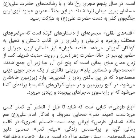
است. در سال پنجم هجری رخ داد و با رشادت‌های حضرت علی(ع)
مسلمان پیروز میدان نبرد شدند. در این جنگ عمربن عبدود قوی‌ترین
جنگجوی كفار به دست حضرت علی(ع) به هلاكت رسید.
«قصه‌های نقلی» مجموعه‌ای از داستان‌های کوتاه است که موضوع‌های
مختلف روزمره و تربیتی و رفتاری را در قالب داستان و تخیل به
کودکان آموزش می‌دهد. «قصه خوبان» نیز داستان نزول جبرئیل و
حضور پیامبر در خانه حضرت زهرا(س) و روایت حدیث شریف کسا از
زبان همان عبای یمانی است که پنج تن آل عبا زیر آن جمع شدند.
«محمدجواد و شمشیر ایلیا»، روایتی فانتزی از یک ماجراجویی دینی
محمدجواد که در پی یافتن ردی از فضایی‌‌ها، وارد زیرزمین خانه‌‌شان
می‌شود، در کنج زیرزمین و در میان کارتن‌های کتاب، با پرنده‌‌ای آشنا
می‌شود که او را به‌سوی ماجراهای پیچیده و زیادی می‌برد.
«باغ طوطی»، کتابی است که شاید تا قبل از انتشار آن کمتر کسی
می‌دانست «میثم تمار» صحابی معروف و فداکار امام علی(ع) هم
مانند «سلمان فارسی» ایرانی بوده است. «مسلم ناصری» در قالب
رمانی گویا و پراحساس زندگی «میثم تمار» صحابی دلیر
مولی‌الموحدین را پیش چشم ما آورده است. و رمان «جایزه دخترانه»