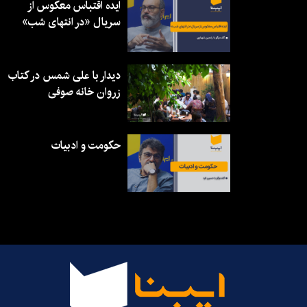
ایده اقتباس معکوس از
سریال «در انتهای شب»
دیدار با علی شمس در کتاب
زروان خانه صوفی
حکومت و ادبیات