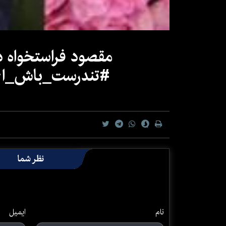
مقصود فراستخواه 
#تندرست_باش_ای
نظر شما
نام
ایمیل