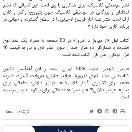
نشر موسیقی کلاسیک، برای همکاری با وی است. این کمپانی که ناشر
استادان و بزرگانی در موسیقی کلاسیک چون بتهوون، واگنر و کارل
ارف است، نشر همه آثار فریبرز لاچینی را در سطح گسترده و جهانی در
برنامه کاری خود دارد.»
کتاب اول «از دیروز تا امروز» در 80 صفحه به همراه یک عدد لوح
فشرده با شمارگان دو هزار جلد از سوی نشر نای و نی به قیمت 10
هزار تومان راهی بازار کتاب شده است.
فریبرز لاچینی متولد 1328 تهران است. از این آهنگساز تاکنون
کتاب‌هایی مانند «بوی دیروز»، «پ‍ای‍ی‍ز طلای‍ی‌: ب‍ه‌روای‍ت‌ گ‍ی‍ت‍ار»، «ی‍ازده‌
ق‍طع‍ه‌ ب‍رای‌ ت‍ک‍ن‍وازی‌ گ‍ی‍ت‍ار ک‍لاس‍ی‍ک»،‌ «پ‍ائ‍ی‍ز طلائ‍ی‌: ق‍طع‍ات‍ی‌ ب‍رای‌
پ‍ی‍ان‍و»، «پ‍ائ‍ی‍ز طلای‍ی‌۴ » و «مرثیه: قطعاتی برای پیانو»‮‬ به چاپ رسیده
است.
نظر شما