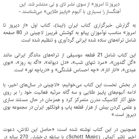
دیروز تا امروز» از سوی نشر نای و نی منتشر شد. این
آهنگساز را بسیاری با آلبوم «پاییز طلایی» می‌شناسند.-
به گزارش خبرگزاری کتاب ایران (ایبنا)، کتاب اول «از دیروز تا
امروز» مناسب نوآموزان پیانو به کوشش فریبرز لاچینی در 80 صفحه
شامل ترانه‌های ساده شده ایرانی گردآوری و تنظیم شده است.
این کتاب شامل 21 قطعه موسیقی از ترانه‌های ماندگار ایرانی مانند
«گل گلدون»، «مرد تنهای شب»، «دل دیوانه»، «اگه یه روز»، «بوی
عیدی»، «انار انار»، «چه احساس قشنگی» و «دریاچه نور» است.
در بخش نخست این کتاب می‌خوانیم: «لاچینی در سال‌های اخیر، با
ادامه آلبوم‌های پاییز طلایی و سه گانه مرثیه فعالیت خود را بر روی
خلق آثار کلاسیک مدرن متمرکز کرد و همزمان در حال مستند سازی
و علمی کردن بیش از هزار قطعه پاپ و فولکلور ایران در مجموعه بوی
دیروز است.»
همچنین در این کتاب نوشته شده است: «حاصل این تلاش، دعوت
اخیر ناشر آلمانی (Schott Music) با سابقه درخشان 270 ساله در