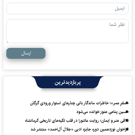
ارسال
پربازدیدترین
«سفرِ عمر»؛ خاطرات ماندگار بانی چنارهای استوار ورودی گرگان
حسین پناهی هنوز خوانده می‌شود
تلاقی هنر و ایمان؛ روایت عاشورا در قلب تکیه‌های تاریخی کرمانشاه
فراخوان نوزدهمین دوره جایزه ادبی «جلال آل‌احمد» منتشر شد