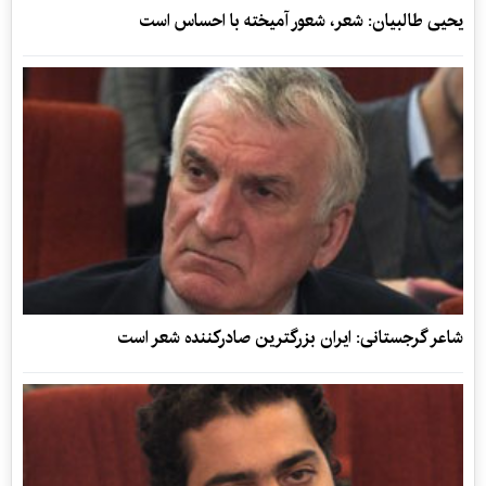
یحیی طالبیان: شعر، شعور آمیخته با احساس است
شاعر گرجستانی: ایران بزرگترین صادرکننده شعر است