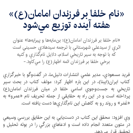
«نام خلفا بر فرزندان امامان(ع)»
هفته آينده توزيع مي‌شود
«نام خلفا بر فرزندان امامان(ع)؛ بن‌مايه‌ها و پيرايه‌ها» عنوان
اثري از سيدعلي شهرستاني با ترجمه سيدهادي حسيني است
كه با توجه به سير تاريخي اسلام، دلايل نام‌گذاري و كنيه
برخي خلفا بر فرزندان ائمه اطهار(ع) را مي‌كاود.-
فريد مسعودي، مدير علمي انتشارات دليل‌ما، در گفت‌وگو با خبرگزاري
كتاب ايران(ايبنا)، در اين باره اظهار كرد: مولف كتاب در بحث سير
تاريخي به جست‌وجوي اسامي خلفا در ميان فرزندان امامان(ع)
پرداخته است و در اين راه به حقايقي از جمله تحريف نام «عمرو» به
«عُمَر» و روند رو به كاهش اين نام‌گذاري‌ها دست يافته است.
وي افزود: محقق اين كتاب در دست‌يابي به اين حقايق بررسي وسيعي
در متون متعدد انجام داده است و ادعاهاي بزرگي را در بوته تحليل و
تحقيق قرار مي‌دهد.