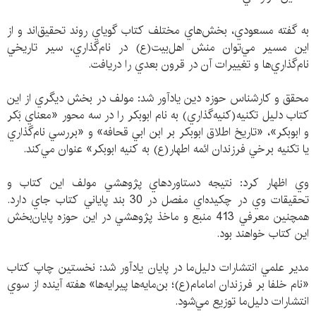
به گفته مسعودي، بخش‌هاي مختلف كتاب گوياي روند تحقيق‌اند و از
اين مسير مي‌توان منش اهل‌بيت(ع) در نام‌گذاري، سير تاريخي
نام‌گذاري‌ها و تغييرات آن در قرون بعدي را دريافت.
محقق و كارشناس حوزه دين يادآور شد: مولف در بخش ديگري از اين
كتاب دليل تكنيه(كنيه‌گذاري) به نام ابوبكر را در سه محور «معناي بَكر
و ابوبكر»، «تاريخ اطلاق ابوبكر بر ابن ابي قحافه» و «بررسي نام‌گذاري
يا تكنيه برخي فرزندان ائمه اطهار(ع) به كنيه ابوبكر» عنوان مي‌كند.
وي اظهار كرد: نتيجه دستاوردهاي پژوهشي مولف اين كتاب و
تحقيقات وي در چكيده‌اي مفصل در 30 بند پاياني كتاب جاي دارد.
همچنين معرفي 413 منبع و ماخذ پژوهشي در اين حوزه پايان‌بخش
اين كتاب خواهند بود.
مدير علمي انتشارات دليل‌ما در پايان يادآور شد: نخستين چاپ كتاب
«نام خلفا بر فرزندان امامام(ع)؛ بن‌مايه‌ها پيرايه‌ها» هفته آينده از سوي
انتشارات دليل‌ما توزيع مي‌شود.