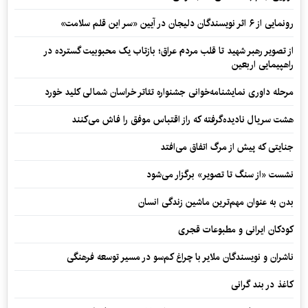
رونمایی از ۶ اثر نویسندگان دلیجان در آیین «سر این قلم سلامت»
از تصویر رهبر شهید تا قلب مردم عراق؛ بازتاب یک محبوبیت گسترده در
راهپیمایی اربعین
مرحله داوری نمایشنامه‌خوانی جشنواره تئاتر خراسان شمالی کلید خورد
هشت سریال نادیده‌گرفته که راز اقتباس موفق را فاش می‌کنند
جنایتی که پیش از مرگ اتفاق می‌افتد
نشست «از سنگ تا تصویر» برگزار می‌شود
بدن به عنوان مهم‌ترین ماشین زندگی انسان
کودکان ایرانی و مطبوعات قجری
ناشران و نویسندگان ملایر با چراغ کم‌سو در مسیر توسعه فرهنگی
کاغذ در بند گرانی