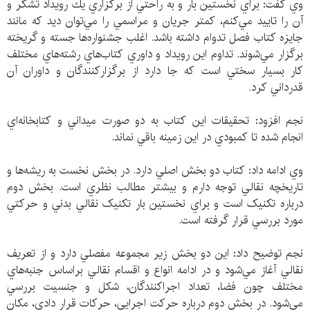
وي گفت: براي نخستين بار و به راحتي از برگزاري يك رويداد تشكر و
آن را تاييد مي‌كنم، كمتر جريان و مراسمي را مي‌توان ديد كه مانند
جايزه كتاب فصل تدوام داشته باشد. اغلب جشنواره‌ها جسته و گريخته
برگزار مي‌شوند. تداوم اين رويداد و داوري كتاب‌هاي رشته‌هاي مختلف
كار بسيار سختي است كه جا دارد از برگزاركنندگان و داوران آن
قدرداني كرد.
نجم افزود: تحقيقات اين كتاب به دو صورت ميداني و كتابخانه‌اي
انجام شده تا كمبودي در اين زمينه باقي نماند.
وي ادامه داد: كتاب دو بخش اصلي دارد. در بخش نخست به ريشه‌ها و
تاريخچه نقالي توجه دارم و بيشتر مطالب نظري است. بخش دوم
درباره تكنيک است و براي نخستين بار تكنيک نقالي بدني و حركتي
مورد بررسي قرار گرفته است.
نجم توضيح داد: اين دو بخش زير مجموعه مفصلي دارد و از تعريف
نقالي آغاز مي‌شود و در ادامه انواع و اقسام نقالي براساس جنبه‌هاي
مختلف چون فضا، تعداد اجراكنندگان، شكل و جنسيت بررسي
مي‌شود. در بخش دوم درباره حركت اجرايي، حركات قرار دادی، مكان