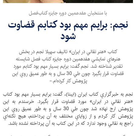
با منتخبان هفدهمین دوره جایزه کتاب‌فصل
نجم: برايم مهم بود كتابم قضاوت
شود
كتاب «هنر نقالي در ايران» تاليف سهيلا نجم در بخش
هنرهاي نمايشي هفدهمين دوره جايزه كتاب فصل شايسته
تقدير شناخته شد. نجم گفت: برايم بسيار مهم بود كتابم مورد
قضاوت قرار بگيرد چون طي 30 سال و به طور عميق روي اين
پژوهش كار كرده‌ام.-
نجم به خبرگزاري كتاب ايران (ايبنا)، گفت: برايم بسيار مهم بود كتاب
«هنر نقالي در ايران» مورد قضاوت قرار بگيرد. خرسندم به اين
پژوهش ارج نهاده شد چون طي 30 سال و به طور عميق روي اين
پژوهش كار كردم و از زواياي مختلف به آن پرداختم، هيچ نكته‌اي
راجع به نقالي وجود ندارد كه در اين كتاب به آن پرداخته نشده باشد.