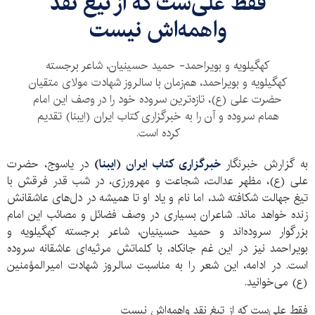
فقط علی‌ست که از تیغ نقد
واهمه‌اش نیست
کهگیلویه و بویراحمد- حمید حسینیان، شاعر برجسته
کهگیلویه و بویراحمد، هم‌زمان با سالروز شهادت مولای متقیان
حضرت علی (ع)، تازه‌ترین سروده خود را در وصف این امام
همام سروده و آن را به خبرگزاری کتاب ایران (ایبنا) تقدیم
کرده است.
به گزارش خبرنگار
خبرگزاری کتاب ایران
(
ایبنا
)
در یاسوج، حضرت
علی (ع)، مظهر عدالت، شجاعت و مهرورزی، در شب قدر فرقش با
تیغ جهالت شکافته شد، اما نام و یاد او تا همیشه در دل‌های عاشقانش
زنده خواهد ماند. شاعران بسیاری در وصف فضائل و مصائب این امام
بزرگوار سروده‌اند و حمید حسینیان، شاعر برجسته کهگیلویه و
بویراحمد نیز در این غم جانکاه، با کلماتش مرثیه‌ای عاشقانه سروده
است. در ادامه، این شعر را به مناسبت سالروز شهادت امیرالمؤمنین
(ع) می‌خوانید.
فقط علی‌ست که از تیغ نقد واهمه‌اش نیست