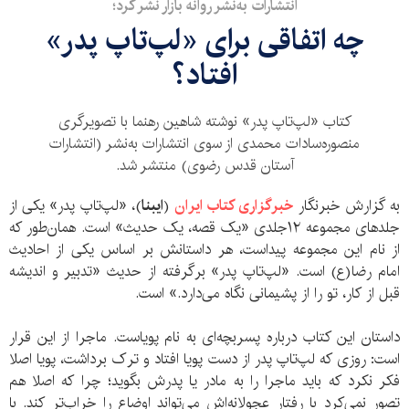
انتشارات به‌نشر روانه بازار نشر کرد؛
چه اتفاقی برای «لپ‌تاپ پدر»
افتاد؟
کتاب «لپ‌تاپ پدر» نوشته شاهین رهنما با تصویرگری
منصوره‌سادات محمدی از سوی انتشارات به‌نشر (انتشارات
آستان قدس رضوی) منتشر شد.
به گزارش خبرنگار
خبرگزاری کتاب ایران
(
ایبنا
)، «لپ‌تاپ پدر» یکی از
جلدهای مجموعه ۱۲جلدی «یک قصه، یک حدیث» است. همان‌طور که
از نام این مجموعه پیداست، هر داستانش بر اساس یکی از احادیث
امام رضا(ع) است. «لپ‌تاپ پدر» برگرفته از حدیث «تدبیر و اندیشه
قبل از کار، تو را از پشیمانی نگاه می‌دارد.» است.
داستان این کتاب درباره پسربچه‌ای به نام پویاست. ماجرا از این قرار
است: روزی که لپ‌تاپ پدر از دست پویا افتاد و ترک برداشت، پویا اصلا
فکر نکرد که باید ماجرا را به مادر یا پدرش بگوید؛ چرا که اصلا هم
تصور نمی‌کرد با رفتار عجولانه‌اش می‌تواند اوضاع را خراب‌تر کند. با