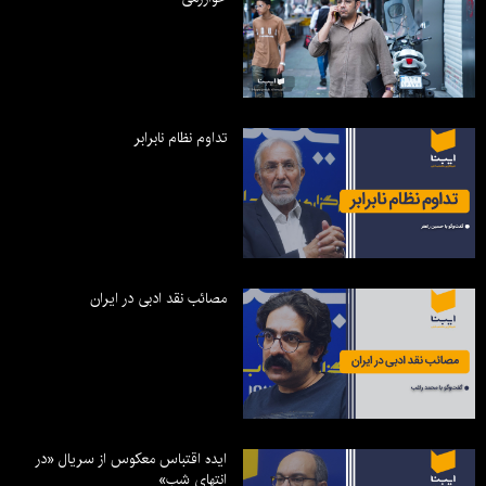
تداوم نظام نابرابر
مصائب نقد ادبی در ایران
ایده اقتباس معکوس از سریال «در
انتهای شب»