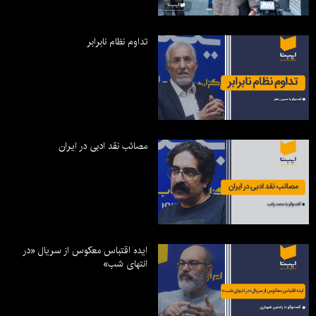
تداوم نظام نابرابر
مصائب نقد ادبی در ایران
ایده اقتباس معکوس از سریال «در
انتهای شب»