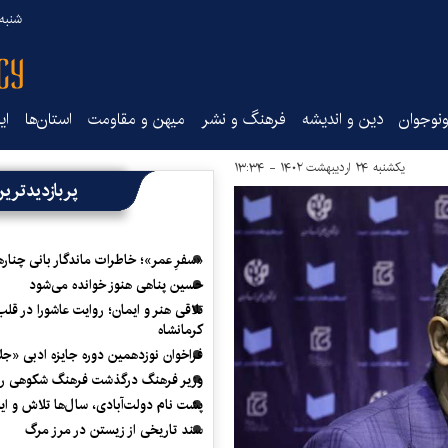
شنبه ۱۷ مرداد ۵
نوجوان
دین و اندیشه
فرهنگ و نشر
میهن و مقاومت
استان‌ها
ای
یکشنبه ۲۴ اردیبهشت ۱۴۰۲ - ۱۳:۳۴
پربازدیدتری
«سفرِ عمر»؛ خاطرات ماندگار بانی چناره
حسین پناهی هنوز خوانده می‌شود
تلاقی هنر و ایمان؛ روایت عاشورا در قلب
کرمانشاه
فراخوان نوزدهمین دوره جایزه ادبی «ج
وزیر فرهنگ درگذشت فرهنگ شکوهی را
پشت نام دولت‌آبادی، سال‌ها تلاش و ا
سند تاریخی از زیستن در مرز مرگ