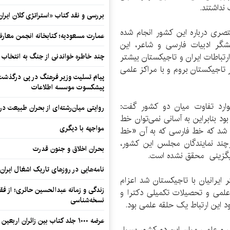
 نداشتند.
بررسی و نقد کتاب «استراتژی کلان ایران
صری درباره این کشور انجام شده
عمارت مسعودیه؛ کتابخانه انجمن معار
گر ادبیات فارسی و شاعر، این
ارتباطات ایران و تاجیکستان بیشتر
چند خاطره خواندنی از جنگ به انتخاب 
 تاجیکستان بروم و با مراکز علمی
پیام تسلیت وزیر فرهنگ در پی درگذشت ا
پیشکسوت موسسه اطلاعات
موارد تفاوت میان دو کشور گفت:
روایتی میان‌رشته‌ای از بحران طبیعت در
 بنابراین به آسانی نمی‌توان خط
مواجهه با دیگری
ی شد که خط فارسی که به آن «خط
رچند نمایندگان مجلس این کشور،
بحران اخلاق و جنون قدرت
ایگزینی محقق نشده است.
نامه‌هایی در روزهای تاریک اشغال ایران
 ایرانیان با تاجیکستان شد اعزام
زندگی و زمانه عبدالحسین حائری؛ از فقهِ
علمی و تحصیلات تکمیلی دکترا و
نسخه‌شناسی
 این ارتباط یک حلقه علمی بود.
عرضه ۱۰۰۰ جلد کتاب بین زائران اربعین در مرزهای کرمانشاه
گی و علمی میان این دو کشور بسیار