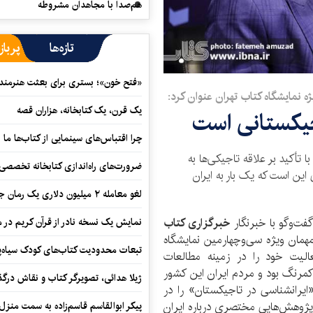
هم‌صدا با مجاهدان مشروطه
تازه‌ها
پرباز
«فتح خون»؛ بستری برای بعثت هنرمندان
 نمایشگاه کتاب تهران عنوان کرد:
یک قرن، یک کتابخانه، هزاران قصه
اجیکستانی است
چرا اقتباس‌های سینمایی از کتاب‌ها ما ر
أکید بر علاقه تاجیکی‌‌ها به
ضرورت‌های راه‌اندازی کتابخانه تخصصی 
این است که یک بار به ایران
لغو معامله ۲ میلیون دلاری یک رمان جنایی
ت‌وگو با خبرنگار
خبرگزاری کتاب
نمایش یک نسخه نادر از قرآن کریم در م
مهمان ویژه سی‌وچهارمین نمایشگاه
تبعات محدودیت کتاب‌های کودک سیاه‌پو
 23 سال پیش که فعالیت خود را در زمینه مطالعات
کمرنگ بود و مردم ایران این کشور
ژیلا هدائی، تصویرگر کتاب و نقاش در
«ایرانشناسی در تاجیکستان» را در
 پژوهش‌هایی مختصری درباره ایران
پیکر ابوالقاسم قاسم‌زاده به سمت منزل