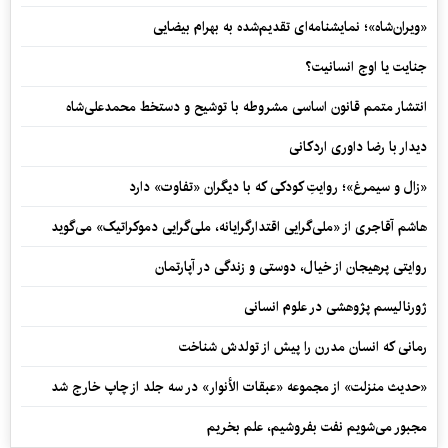
«ویران‌شاه»؛ نمایشنامه‌ای تقدیم‌شده به بهرام بیضایی
جنایت یا اوج انسانیت؟
انتشار متمم قانون اساسی مشروطه با توشیح و دستخط محمدعلی‌شاه
دیدار با رضا داوری اردکانی
«زال و سیمرغ»؛ روایتِ کودکی که با دیگران «تفاوت» دارد
هاشم آقاجری از «ملی‌گرایی اقتدارگرایانه، ملی‌گرایی دموکراتیک» می‌گوید
روایتی پرهیجان از خیال، دوستی و زندگی در آپارتمان
ژورنالیسم پژوهشی در علوم انسانی
رمانی که انسان مدرن را پیش از تولدش شناخت
«حدیث منزلت» از مجموعه «عبقات الأنوار» در سه جلد از چاپ خارج شد
مجبور می‌شویم نفت بفروشیم، علم بخریم