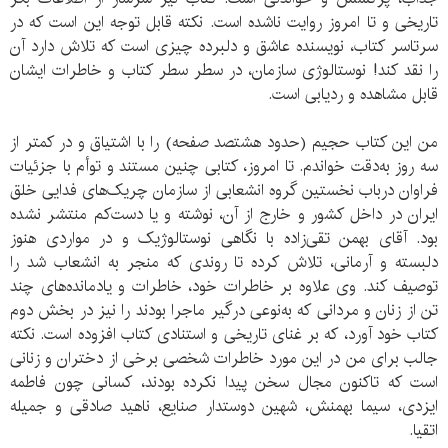
تاریخی و تا امروز روایت ناشده است. نکته قابل توجه این است که در
سرتاسر کتاب، نویسنده عاشق و دلبرده چیزی است که تلاش دارد آن
را نقد کند! نوستالوژی سازمان، در سطر سطر کتاب و خاطرات ایشان
قابل مشاهده و ردیابی است.
من این کتاب حجیم (حدود هشتصد صفحه) را با اشتیاق و در کمتر از
سه روز به‌دقت خواندم. تا امروز، کتابی چنین مستند و توأم با جزئیات
فراوان درباب نخستین گروه انشعابی از سازمان چریک‌های فدایی خلق
ایران در داخل کشور و خارج از آن، نوشته و یا دست‌کم منتشر نشده
بود. آقای بهمن تقی‌زاده با نگاهی نوستالوژیک و در مواردی هنوز
دلبسته و آرمانی، تلاش کرده تا روندی که منجر به انشعاب شد را
توصیف کند. وی علاوه بر خاطرات خود، خاطرات و یادمانده‌های چند
تن از زنان و مردانی که به‌نوعی درگیر ماجرا بودند را نیز در بخش دوم
کتاب خود آورد، که بر غنای تاریخی و استنادی کتاب افزوده است. نکته
جالب برای من در این مورد خاطرات شخصی برخی از دختران و زنانی
است که تاکنون مجال سخن پیدا نکرده بودند، کسانی چون فاطمه
ایزدی، سیما بهمنش، شهین دوستدار صنایع، ناهید صادقی و جمیله
اتقیا.