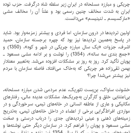
چریکی و مبارزه مسلحانه در ایرانِ زیر سلطه شاه درگرفت. حزب توده
ایران به شدت مخالف چنین رسمی بود و علناً آن را مخالف مشی
«مارکسیسم ـ لنینیسم» می‌دانست.
اولین تردیدها در درون سازمان، اما فردی و بیشتر زمزمه‌وار بود. شاید
در پاسخ به‌همین تردیدها نیز بود که چهره برجسته سازمان، حمید
اشرف، جزوات «یک سال مبارزه چریکی در شهر و کوه»، (1350) و
«جمع بندی سه ساله»، (1354) را نوشت و بر ادامه مشی مسعود ـ
پویان تأکید کرد. روز به روز بر مشکلات افزوده می‌شد. به‌تعبیر معنادار
بهمن تقی‌زاده هر چریکی که به‌خاک می‌افتاد، فاصله سازمان با مردم
نیز بیشتر می‌شد! چرا؟
خشونت ساواک، بن‌بست تئوریک، عدم مردمی شدن مبارزه مسلحانه،
بی‌اعتنایی خلق و کارگران به‌چریک‌ها، مشکلات عدیده مالی، رفتارهای
مکانیکی و عاری از عاطفه انسانی در خانه‌های تیمی، سرخوردگی و در
مواردی افراط‌گرایی برخی از اعضاء در داخل خانه‌های تیمی، به‌تدریج
زمینه‌های ذهنی و عینی تردیدهای جدی را درباب درستی و صحّت
مشی مسعود و پویان را فراهم کرد. در سازمان دیگر حتی نوشته‌ها و
توصیه‌های بیژن جزنی، که تا سال 1354 نیز زنده و زندانی بود، نه