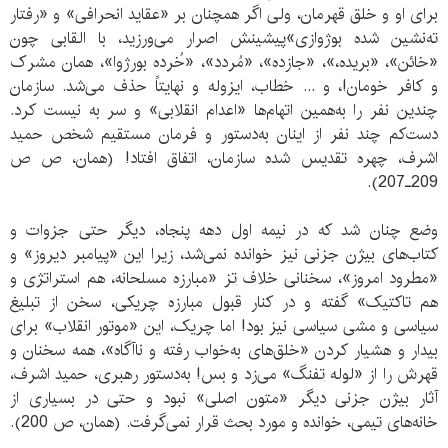
برای او و خلق قهرمان، ولی اگر همچنان بر «عقاید انحرافی» و «رفتار
ته‌نشین شده بوژوازی»پیشینش اصرار می‌ورزید، با القابی چون
«خائن»، «بریده،»، «جازده»، «مُردد»، «خُرده بورژوا»، همان مشرک
و کافر خومان!، و ... خطاب، ایزوله و نهایتاً حذف می‌شد. سازمان
چندین نفر را به‌همین اتهام‌ها «اعدام انقلابی» و سر به نیست کرد.
دست‌کم چند نفر از اینان به‌دستور و فرمان مستقیم شخص حمید
اشرف، چهره تقدیس شده سازمان، اتفاق افتاد! (همان، ص ص
209ـ207).
وضع چنان شد که در نیمه اول دهه پنجاه، دیگر حتی جزوات و
کتاب‌های بیژن جزنی نیز خوانده نمی‌شد، زیرا این «پیامبر دیروز» و
«مطرود امروز»، سخنانی خلاف تز «مبارزه مسلحانه، هم استراتژی و
هم تاکتیک» گفته و در کنار قبول مبارزه چریکی، سخن از تبلیغ
سیاسی و مشی سیاسی نیز بود! اما چریک، این «موتور انقلاب» برای
بیدار و هشیار کردن «خلق‌های به‌خواب رفته و ناآگاه»، همه سخنان و
قهرش را از «لوله تفنگ» می‌زد و بس! به‌دستور رهبری، حمید اشرف،
آثار بیژن جزنی دیگر «متون اصلی» نبود و حتی در بسیاری از
خانه‌های تیمی، خوانده و مورد بحث قرار نمی‌گرفت. (همان، ص 200).