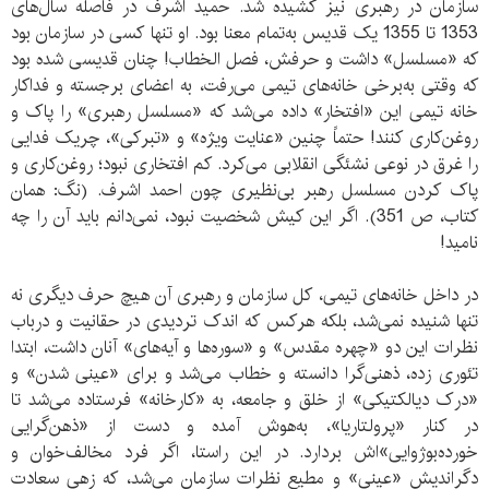
سازمان در رهبری نیز کشیده شد. حمید اشرف در فاصله سال‌های
1353 تا 1355 یک قدیس به‌تمام معنا بود. او تنها کسی در سازمان بود
که «مسلسل» داشت و حرفش، فصل الخطاب! چنان قدیسی شده بود
که وقتی به‌برخی خانه‌های تیمی می‌رفت، به اعضای برجسته و فداکار
خانه تیمی این «افتخار» داده می‌شد که «مسلسل رهبری» را پاک و
روغن‌کاری کنند! حتماً چنین «عنایت ویژه» و «تبرکی»، چریک فدایی
را غرق در نوعی نشئگی انقلابی می‌کرد. کم افتخاری نبود؛ روغن‌کاری و
پاک کردن مسلسل رهبر بی‌نظیری چون احمد اشرف. (نگ: همان
کتاب، ص 351). اگر این کیش شخصیت نبود، نمی‌دانم باید آن را چه
نامید!
در داخل خانه‌های تیمی، کل سازمان و رهبری آن هیچ حرف دیگری نه
تنها شنیده نمی‌شد، بلکه هرکس که اندک تردیدی در حقانیت و درباب
نظرات این دو «چهره مقدس» و «سوره‌ها و آیه‌های» آنان داشت، ابتدا
تئوری زده، ذهنی‌گرا دانسته و خطاب می‌شد و برای «عینی شدن» و
«درک دیالکتیکی» از خلق و جامعه، به «کارخانه» فرستاده می‌شد تا
در کنار «پرولتاریا»، به‌هوش آمده و دست از «ذهن‌گرایی
خورده‌بوژوایی»اش بردارد. در این راستا، اگر فرد مخالف‌خوان و
دگراندیش «عینی» و مطیع نظرات سازمان می‌شد، که زهی سعادت