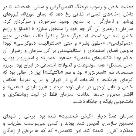
ذهنیت خاص و رسوب فرهنگ تقدس‌گرایی و سنتی، باعث شد تا در
داخل «خانه‌های تیمی»، اتفاقی رخ دهد که بسان موریانه، نیروهای
پرشور و آرمان‌گرا را به تدریج نومید، سرخورده و سرگردان کرد.
سازمان و رهبری آن اگر چه خود را مشغول مبارزه با اختناق و رژیم
خشن شاه می‌دانست، اما هرگز عملاً و نظراً طالب مفاهیمی چون
«دموکراسی»، «حقوق بشر» و حتی «سانترالیسم دموکراسی» نبود!
به‌نوعی فضای استبدادی و استالینیستی بر کل سازمان و رهبران آن
حاکم بود! «کتاب‌های مقدس» مسعود احمدزاده و امیرپرویز پویان،
«حل‌المسائل» همه موضوعات و تحولات اجتماعی در ایران بود: مبارزه
مسلحانه، هم «استرتژی» بود و هم «تاکتیک»! این در حالی بود که
کارهای چریک‌ها و اقدامات آنان در تهران و ایران، تقریباً انعکاس
خاص و قابل توجهی در میان توده مردم و «پرولتاریای صنعتی» و
اقشار محروم جامعه نداشت. سازمان فقط در الیت روشنفکری و
دانشجویی پایگاه و جایگاه داشت.
سازمان عملاً دچار «کیش شخصیت» شده بود. برخی از شهدای
نخسین سازمان، قدیس شده بودند و کسی نمی‌توانست نظریات و
عملکرد آنان را «نقد» کند. این «تقدس» کم کم به برخی از زندگان