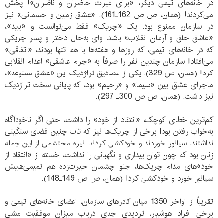
در خانه‌های تیمی دیگر، «برای عبرت حاضران و ناضران»! پخش
می‌کردند! (همان، ص ص 162ـ161). «عشق زمین و جسمانی» نیز
در سازمان ممنوع بود. یک «چریک» فقط می‌توانست و «باید»،
«عاشق خلق و آرمان انقلاب» باشد. وای به‌حال دختر و پسر چریکی
که در خانه‌های تیمی، که روزها و هفته‌ها با هم تنها بودند، «اتفاقی»
می‌افتاد! سازمان چندین نفر را صرفاً به «جرم عاشقی» اعدام انقلابی
کرد! (همان، ص 329). یکی از مصادیق تراژدیک این «عشق ممنوعه»،
ماجرای عشق بین «سیما» و «رحیم» بود، که پایانی سخت تراژدیک
نیز داشت. (همان، ص ص 300ـ 297).
کم‌ترین خطای کوچک، «انتقاد از خود» را داشت، حتی اگر ناخودآگاه
به‌خواب رفتن بود! برخی از چریک‌ها نیز که تاب چنین فضای سنگینی
نداشتند، سیانور خوردند و خودکشی کردند. نیره محتشمی از این جمله
زنان بود که چون توان بیداری و نگهبانی را نداشت، خسته از «انتقاد از
خود»های مدام چریک‌ها، جلو چشمان حیرت‌زده هم تمیمی‌هایش
سیانور خورد و خودکشی کرد! (همان، ص ص 149ـ148).
تقریباً از اواخر 1350 میان کادرهای سازمان، اعضای خانه‌های تیمی و
برخی افراد هوشیار، تردیدی جدی درباب میزان موفقیت مشی