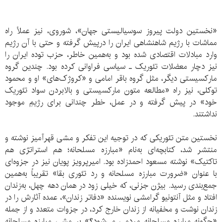
«نخستین دولت پیروز سوسیالیستی جهان»، شوروی، نیز عملاً راه
مماشات با رژیم شاهنشاهی ایران را درپیش گرفته و حتی با آن رژیم
وارد مبادلات اقتصادی شده بود و به‌همین خاطر، حزب توده ایران را
نیز دچار معضلات تئوریک ـ سیاسی فراوانی کرده بود. چندین گروه
مارکسیستی دیگر، مثل گروه باقر امامی و «کروژک‌های» او و محمود
توکلی، نیز راه «مطالعه متون مارکسیستی و بالابردن سواد تئوریک
خود» در پیش گرفته و در عمل، خطر چندانی برای رژیمِ موجود
نداشتند.
نخستین متن تئوریکی که در توجیه این تفکر و مشی قهرآمیز نوشته و
منتشر شد، کتابچه‌ای به‌نام «مبارزه مسلحانه؛ هم استراتژی هم
تاکتیک» نوشته مسعود احمدزاده بود. امیرپرویز پویان نیز در جزوه‌ای
با عنوان «ضرورت مبارزه مسلحانه و رد تئوری بقا» تقریباً به‌همین
جمع‌بندی رسید. بیژن جزنی، که خیلی زود در همان دهه چهل، به‌زندان
افتاد و مثل آنتونیو گرامشی نویسنده «دفاتر زندان»، عمده آثارش را در
زندان نوشت و مخفیانه از زندان خارج کرد، در جزوات متعدد و از جمله
«چگونه مبارزه مسلحانه مردمی می‌شود؟» بر مشی مبارزه مسلحانه