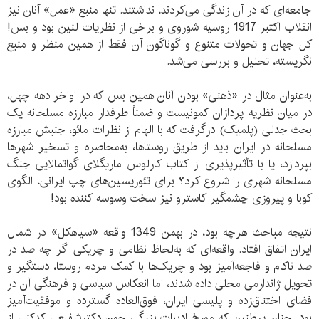
جامعه‌ای که در آن زندگی می‌کردند، نداشتند. تنها منبع «عمل» آنان نیز
انقلاب اکتبر 1917 روسیه شوروی و برخی از نظریات لنین بود و بس!
کل جهان و تحولات متنوع و گوناگون آن فقط از همین منظر و منبع
نگریسته، تحلیل و بررسی می‌شد.
به‌عنوان مثال در «ذهنی» بودن آنان همین بس که در اواخر دهه چهل،
در میان نظریه پردازان کمونیست و ضمناً طرفدار مبارزه مسلحانه یک
بحث جدلی (پلمیک) درگرفت که با الهام از نظرات مائو، جنبش مبارزه
مسلحانه در ایران باید از طریق روستاها، به‌محاصره و تسخیر شهرها
بپردازد، یا با تأثیرپذیری از کتاب کارلوس ماریگلای گواتمالایی جنگ
مسلحانه شهری را شروع کرد؟ برای تئوریسین‌های چپ ایرانی، الگوی
کوبا و پیروزی چشمگیر کاسترو نیز سخت وسوسه کننده بود!
نتیجه مباحث هرچه بود، در بهمن 1349 واقعه «سیاهکل» در شمال
ایران اتفاق افتاد. واقعه‌ای که به‌لحاظ نظامی و چریکی اگر چه صد در
صد ناکام و فاجعه‌آمیز بود و چریک‌ها با کمک مردم روستا، دستگیر و
تحویل ژاندارمی محلی داده شدند، اما انعکاس سیاسی و فرهنگی آن در
فضای اختناق‌زده و پلیسی ایران، فوق‌العاده گسترده و موفقیت‌آمیز
بود. چنان پرطنین که مورخ ادبیات بزرگی چون دکترشفیعی کدکنی از