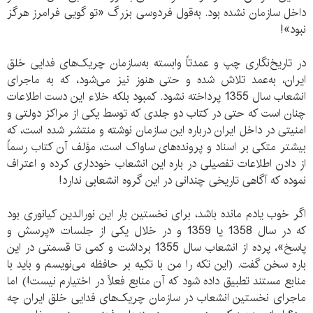
داخل سازمان نشده بود. به‌قول فردوسی بزرگ «تو گویی فرامرز هرگز
نبود»!
در تاریخ‌نگاری چپ و عمدتاً وابسته به‌سازمان چریک‌های فدایی خلق
ایران، به‌عمد تلاش شده و حتی هنوز نیز می‌شود، که به ماجرای
انشعاب سال 1355 پرداخته نشود. کمبود بلکه خلاء این دست اطلاعات
چنان است که حتی در کتاب دو جلدی که توسط یکی از مراکز دولتی و
امنیتی در داخل ایران درباره این سازمان نوشته و منتشر شده است، که
بیشتر متکی بر اسناد و پرونده‌های ساواک است، مؤلف آن کتاب رسماً
از دادن اطلاعات تفصیلی در باره این انشعاب خودداری کرده و اعتراف
نموده که آگاهی تاریخی چندانی در این گروه انشعابی ندارد!
اگر خوب یادم مانده باشد، برای نخستین بار این نورالدین کیانوری بود
که در سال 1358 یا 1359 و در خلال یکی از جلسات «پرسش و
پاسخ»، پرده از انشعاب سال 1355 برداشت و کمی تا قسمتی در این
باره سخن گفت. (این تکه را من با تکیه بر حافظه می‌نویسم و باید با
منابع مستند تطبیق داده شود که آن منابع فعلاً در اختیارم نیست!) اما
ماجرای نخستین انشعاب در سازمان چریک‌های فدایی خلق ایران چه