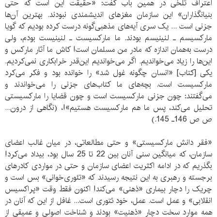
اعتراف تلخی در همین باب گفت: «حقیقت این است که حتی
بنیانگذاران» این سازمان مغزهای اندیشمندی نبودند. بهترین آن‌ها
جزنی است ... یک سری آیه‌های مذهبی‌گونه درست کرده بودیم که گویا
مارکسیسم ـ لنینیسم بودند. ما مارکسیست ـ لنینیست بودم، ولی
درست به‌همان اندازه که مادر من مسلمان است! کاش ما آثار مارکس و
این‌ها را زیاد می‌خواندیم. اگر می‌خواندیم این‌قدر خرابکاری نمی‌کردیم.
یکی [کتاب] «انسان چگونه غول شد» را خوانده بود و فکر می‌کرد
مارکسیست است. بچه‌های ما کتاب‌های جزنی را می‌خواندند و
می‌گفتند: چون جزنی مارکسیست است و چون قضایا را مارکسیستی
تحلیل می‌کند، پس ما هم مارکسیست هستیم»!، (نگاهی از درون...
ص ص 146ـ 145.)
«فقر دانش مارکسیستی» و حتی مطالعاتی، در میان غالب اعضای
سازمان، که میانگین سنی آنان بین 22 تا 25 سال بود، بیداد می‌‌کرد!
بگذریم که در ادامه اکثریت اعضای سازمان و حتی در مواردی کادرهای
برجسته و رهبری به این نتیجه رسیدند که «تئوری‌خوانی» بس است و
چریک را دچار بیماری «ذهنی» می‌کند! اکنون فقط وقت «پراکسیس
انقلابی» و عمل است. عمل، خود ئتوری است... غافل از این که آنان در
همه موارد سخت دچار «ذهنیت» بودند و شناخت اصولی و عمیقی از