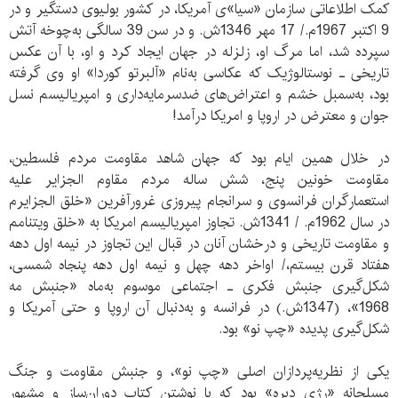
کمک اطلاعاتی سازمان «سیا»ی آمریکا، در کشور بولیوی دستگیر و در
9 اکتبر 1967م./ 17 مهر 1346ش. و در سن 39 سالگی به‌چوخه آتش
سپرده شد، اما مرگ او، زلزله در جهان ایجاد کرد و او، با آن عکس
تاریخی ـ نوستالوژیک که عکاسی به‌نام «آلبرتو کوردا» او وی گرفته
بود، به‌سمبل خشم و اعتراض‌های ضدسرمایه‌داری و امپریالیسم نسل
جوان و معترض در اروپا و امریکا درآمد!
در خلال همین ایام بود که جهان شاهد مقاومت مردم فلسطین،
مقاومت خونین پنج، شش ساله مردم مقاوم الجزایر علیه
استعمارگران فرانسوی و سرانجام پیروزی غرورآفرین «خلق الجزایرم
در سال 1962م. / 1341ش. تجاوز امپریالیسم امریکا به «خلق ویتنامم
و مقاومت تاریخی و درخشان آنان در قبال این تجاوز در نیمه اول دهه
هفتاد قرن بیستم،/ اواخر دهه چهل و نیمه اول دهه پنجاه شمسی،
شکل‌گیری جنبش فکری ـ اجتماعی موسوم به‌ماه «جنبش مه
1968»، (1347ش.) در فرانسه و به‌دنبال آن اروپا و حتی آمریکا و
شکل‌گیری پدیده «چپ نو» بود.
یکی از نظریه‌پردازان اصلی «چپ نو»، و جنبش مقاومت و جنگ
مسلحانه «رژی دبره» بود که با نوشتن کتاب دوران‌ساز و مشهور