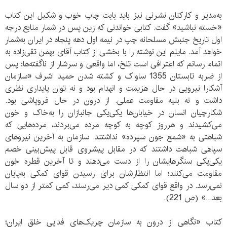
به‌مدیر و کارکنان نشرنی نیز باید بابت چاپ خوب و شکیل این کتاب
«خسته نباشید» گفت. کتابی خواندنی که زین پس در شمار منابع درجه
اول تاریخ جنبش مسلحانه چپ در نیمه اول دهه پنجاه در ایران به‌شمار
خواهد آمد. مایلم این نوشته را با بخشی از کتاب آقای بهمن تقی‌زاده به
اتمام رسانم که اعترافی است تلخ، اما واقعی و سرشار از ناگفته‌ها: پس
از ضربه تابستان 1355 ساواک و کشته شدن حمید اشرف «سازمان
آشکارا نیرویی در حال هزیمت و انهدام بود و نه توان پایداری نظری
داشت و نه بنیه مقاومت عملی. از درون در حال فروپاشی بود.
شکارچیان انسان در خیابان‌ها یکی‌یکی جانبازان را به‌خاک و خون
می‌کشیدند و هرروز کوچه به کوچه مرده می‌بردند، مرده‌هایی که
شباهتی به «شمع جون سپرده» نداشتند. سازمان به آخرین نیروهای
سپاهی شباهت داشتند که در مقابل پیشروی قابل پیش‌بینی خصم
یکی‌یکی سنگرهایشان را از دست می‌دهند و تا آخرین قطره خون
مقاومت می‌کنند؛ اما انتظارشان برای رسیدن قوای کمکی به‌پایان
نمی‌رسد. در واقع قوای کمکی کمی دیر می‌رسند، کمی کمتر از دو سال
بعد...» (ص 221).
کتاب «نگاهی از درون به سازمان چریک‌های فدایی خلق ایران؛