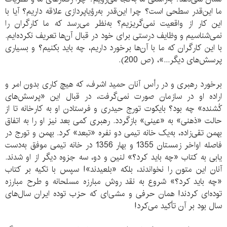
ما این‌قدر سطحی است؟ چرا این‌قدر به‌رؤیاپردازی علاقه داریم؟ آیا با
این کار از واقعیت نمی‌گریزیم؟ به‌نظر می‌رسد که ما کارگران را
نمی‌شناسیم و وظایف درستی برای خود در قبال آن‌ها تعریف نکرده‌ایم.
با این کارگران که ما با آن‌ها برخورد داریم، چه باید بکنیم؟ و بسیاری
پرسش‌های دیگر...»، (ص 200).
برخورد رهبری و در رأس آنان حمید اشرف، که هیچ کاری بدون امر و
اراده او در سازمان صورت نمی‌گرفت، در قبال این «پرسش‌های
کُشنده» چه بود؟ بایکوت تورج حیدری و فرستادن او به کارخانه تا از
حالت «ذهنی» به «عینی» بازگردد. رهبری کمی بعد نیز او را به اتفاق
بهمن تقی‌زاده، به‌یک خانه تیمی دو نفره «تبعد» کرد. بهمن و تورج در
فاصله اواخر زمستان 1355 و بهار 1356 در خانه تیمی موفق به‌دست
یابی به کتاب «چه باید کرد؟» لنین و دو، سه جزوه دیگر از او شدند.
آنان این متون را نخواندند، بلکه «بلعیدند»! سپس با تکیه بر کتاب
«چه باید کرد؟» شروع به نقد روش مبارزه مسلحانه و طرح مبارزه
توده‌ای کردند! همان حرفی و مشی‌ای که حزب توده ایران سال‌های
سال بود بر آن تأکید می‌کرد!