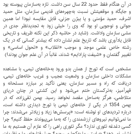
در آن هنگام فقط حدود 22 سال سن داشت. تازه به‌سازمان پیوسته بود
و جایگاه و موقعیتش نسبت به‌چهره‌های قدیمی سازمان، مثل حمید
اشرف، حمید مؤمنی و یا بیژن جزنی، قابل مقایسه نبود! اما همین
جوانی و نوجویی او بود که وی را خیلی زود به‌ تجدیدنظر جدی در
مشی سازمان واداشت. (شاید در حاشیه ذکر این نکته ظریف و تاریخی
قابل یادآوری باشد که تاریخ علم نشان داده که بیشتر کسانی که در یک
رشته خاص علمی موجد و موجب «انقلاب» و «تحول اساسی» و
تغییر گفتمان و «شیفت پارادایم» شدند، غالباً در آن علم جوان بودند!)
مشخص است که تورج از همان بدو ورود به‌خانه‌های تیمی، با مشاهده
مشکلات داخلی سازمان و وضعیت عجیب و غریب خانه‌های تیمی،
دریافت که راه و مسیر سازمان، یعنی تأکید بر مبارزه مسلحانه و
قهرآمیز، به‌ترکستان ختم می‌شود و این کشتی در چنان دریای
متلاطمی، هرگز به‌ساحل مقصد نخواهد رسید. بهمن تقی‌زاده، که در
بهمن 1354 در یکی از خانه‌های تیمی با تورج دیداری داشته است،
درباره تردیدهای او نوشته است: «پرسش‌ها زیاد و زیادتر می‌شدند: چرا
ما نمی‌توانیم نیروهای ارزشمندی را که به‌ما می‌پیوندند حفظ کنیم؟ چرا
کسی دغدغه تئوری ندارد؟ مگر تئوری راهی را که عازم آن هستیم به‌ ما
نشان نمی‌دهد؟ به‌راستی ما به‌کجا می‌رویم؟ چرا رفتارهای ما و نظریات