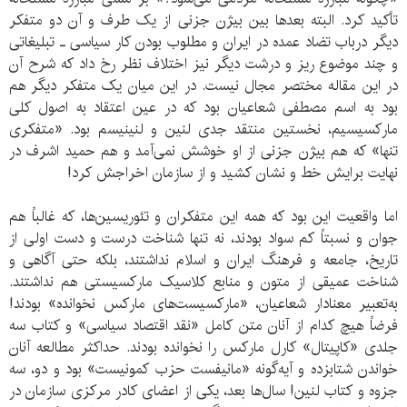
تأکید کرد. البته بعدها بین بیژن جزنی از یک طرف و آن دو متفکر
دیگر درباب تضاد عمده در ایران و مطلوب بودن کار سیاسی ـ تبلیغاتی
و چند موضوع ریز و درشت دیگر نیز اختلاف نظر رخ داد که شرح آن
در این مقاله مختصر مجال نیست. در این میان یک متفکر دیگر هم
بود به اسم مصطفی شعاعیان بود که در عین اعتقاد به اصول کلی
مارکسیسیم، نخستین منتقد جدی لنین و لنینیسم بود. «متفکری
تنها» که هم بیژن جزنی از او خوشش نمی‌آمد و هم حمید اشرف در
نهایت برایش خط و نشان کشید و از سازمان اخراجش کرد!
اما واقعیت این بود که همه این متفکران و تئوریسین‌ها، که غالباً هم
جوان و نسبتاً کم سواد بودند، نه تنها شناخت درست و دست اولی از
تاریخ، جامعه و فرهنگ ایران و اسلام نداشتند، بلکه حتی آگاهی و
شناخت عمیقی از متون و منابع کلاسیک مارکسیستی هم نداشتند.
به‌تعبیر معنادار شعاعیان، «مارکسیست‌های مارکس نخوانده» بودند!
فرضاً هیچ کدام از آنان متن کامل «نقد اقتصاد سیاسی» و کتاب سه
جلدی «کاپیتال» کارل مارکس را نخوانده بودند. حداکثر مطالعه آنان
خواندن شتابزده و آیه‌گونه «مانیفست حزب کمونیست» بود و دو، سه
جزوه و کتاب لنین! سال‌ها بعد، یکی از اعضای کادر مرکزی سازمان در