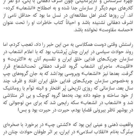
چهره سرشناس و کاریزماتیکی چون اشرف دهقانی با یکی، دو نفر از
کادرهای مهم دیگر از سازمان جدا شده و به اصطلاح «انشعاب» کرده-
اند. آن روزها کمتر اهل مطالعه‌ای در نسل ما بود که حداقل نامی از
اشرف دهقانی نشنیده باشد و احیاناً کتاب خاطرات او را تحت عنوان
«حماسه مقاومت» نخوانده باشد.
راستش وقتی دوست همکلاسی به من این خبر را داد، تعجب کردم، اما
روند حوادث سیاسی در ایران چنان پُرشتاب بود که با اعلام انشعاب در
سازمان چریک‌های فدایی خلق ایران و تقسیم آنان به «اکثریت» و
«اقلیت»، ماجرای انشعاب گروه اشرف دهقانی تحت‌الشعاع قرار
گرفت. بعدها نیز «انشعاب» ویروسی بود/شد که به جان گروه‌های چپ
و به‌خصوص سازمان چریک‌های فدایی خلق ایران افتاد و ظرف چند
سال بعد، سازمانی که روزی تاریخی پُر افتخار و البته توأم با رومانتیک
از خود ساخته و جلوه داده بود، به‌ده‌ها گروه کوچک و بی اثر متلاشی
شد و «انشعاب در انشعاب» سکه رایجی شد که برای منِ نوجوانی که
در بوشهر ناظر بیرونی قضایا بودم، حیرت در حیرت بود و بس!
واقعیت ذهنی و عینی این بود که «کشتی چپ» در برخورد با صخره‌ای
سِتُرگ به‌نام «انقلاب اسلامی» در ایران، بر اثر طوفان حوادث چنان در