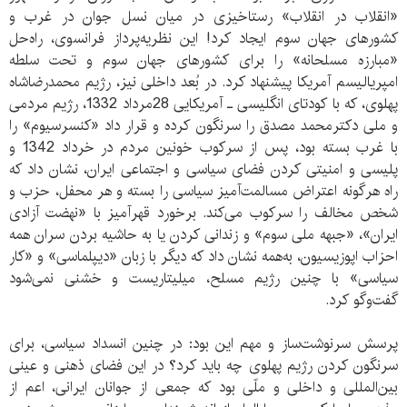
«انقلاب در انقلاب» رستاخیزی در میان نسل جوان در غرب و
کشورهای جهان سوم ایجاد کرد! این نظریه‌پرداز فرانسوی، راه‌حل
«مبارزه مسلحانه» را برای کشورهای جهان سوم و تحت سلطه
امپریالیسم آمریکا پیشنهاد کرد. در بُعد داخلی نیز، رژیم محمدرضاشاه
پهلوی، که با کودتای انگلیسی ـ آمریکایی 28مرداد 1332، رژیم مردمی
و ملی دکترمحمد مصدق را سرنگون کرده و قرار داد «کنسرسیوم» را
با غرب بسته بود، پس از سرکوب خونین مردم در خرداد 1342 و
پلیسی و امنیتی کردن فضای سیاسی و اجتماعی ایران، نشان داد که
راه هرگونه اعتراض مسالمت‌آمیز سیاسی را بسته و هر محفل، حزب و
شخص مخالف را سرکوب می‌کند. برخورد قهرآمیز با «نهضت آزادی
ایران»، «جبهه ملی سوم» و زندانی کردن یا به حاشیه بردن سران همه
احزاب اپوزیسیون، به‌همه نشان داد که دیگر با زبان «دیپلماسی» و «کار
سیاسی» با چنین رژیم مسلح، میلیتاریست و خشنی نمی‌شود
گفت‌وگو کرد.
پرسش سرنوشت‌ساز و مهم این بود: در چنین انسداد سیاسی، برای
سرنگون کردن رژیم پهلوی چه باید کرد؟ در این فضای ذهنی و عینی
بین‌المللی و داخلی و ملّی بود که جمعی از جوانان ایرانی، اعم از