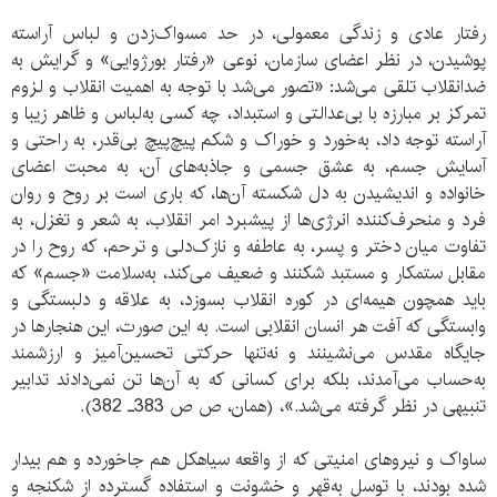
رفتار عادی و زندگی معمولی، در حد مسواک‌زدن و لباس آراسته
پوشیدن، در نظر اعضای سازمان، نوعی «رفتار بورژوایی» و گرایش به
ضدانقلاب تلقی می‌شد: «تصور می‌شد با توجه به اهمیت انقلاب و لزوم
تمرکز بر مبارزه با بی‌عدالتی و استبداد، چه کسی به‌لباس و ظاهر زیبا و
آراسته توجه داد، به‌خورد و خوراک و شکم پیچ‌پیچ بی‌قدر، به راحتی و
آسایش جسم، به عشق جسمی و جاذبه‌های آن، به‌ محبت اعضای
خانواده و اندیشیدن به‌ دل شکسته آن‌ها، که باری است بر روح و روان
فرد و منحرف‌کننده انرژی‌ها از پیشبرد امر انقلاب، به‌ شعر و تغزل، به‌
تفاوت میان دختر و پسر، به‌ عاطفه و نازک‌دلی و ترحم، که روح را در
مقابل ستمکار و مستبد شکنند و ضعیف می‌کند، به‌سلامت «جسم» که
باید همچون هیمه‌ای در کوره انقلاب بسوزد، به‌ علاقه و دلبستگی و
وابستگی که آفت هر انسان انقلابی است. به این صورت، این هنجارها در
جایگاه مقدس می‌نشینند و نه‌تنها حرکتی تحسین‌آمیز و ارزشمند
به‌حساب می‌آمدند، بلکه برای کسانی که به آن‌ها تن نمی‌دادند تدابیر
تنبیهی در نظر گرفته می‌شد.»، (همان، ص ص 383ـ 382).
ساواک و نیروهای امنیتی که از واقعه سیاهکل هم جاخورده و هم بیدار
شده بودند، با توسل به‌قهر و خشونت و استفاده گسترده از شکنجه و