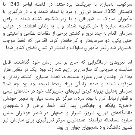
سرکوب، به‌مبارزه با چریک‌ها پرداختند. در فاصله اواخر 1349 تا
تابستان 1355، صدها تن زن و مرد یا اعدام شدند و یا در درگیری با
مأموران ساواک یا شهربانی و یا زیر شکنجه کشته شدند یا راهی
«کمیته مبارزه با خرابکاری» شدند و یا به زندان افتادند. در عوض
سازمان اقدام به چند ترور و کشتن برخی از مقامات نظامی و امنیتی و
حتی یکی، دو سرمایه‌دار و کارخانه‌دار کرد. اقدامی که فقط موجب
خشن‌تر شد رفتار مأموران ساواک و امنیتی‌تر شدن فضای کشور شد!
اما نیروهای آرمانگرایی که جان بر سر آرمان خود گذاشتند، قابل
مقایسه با ضرباتی که سازمان بر رژیم شاه زد، نبود. یک در مقابل هزار
بود! در چندین سال مبارزه مسلحانه، تعداد بسیاری کشته، زندانی و
سوکوب شدند و صدها زندگی برباد رفت! نتیجه چه بود چه شد؟
سازمان به‌دلیل ایزوله کردن نیروهای جان‌برکف خود در خانه‌های تیمی
و قطع ارتباط آنان با توده مردم، هرگز نتوانست میان به‌ تعبیر خودش
«خلق» پایگاه و جایگاهی پیدا کند. فقط برخی از دانشجویان
دانشگاه‌های تهران، تبریز، شیراز و اصفهان در شمار هواداران مشی
مبارزه مسلحانه درآمدند. عمده‌ترین مرکز نیروگیری برای سازمان نیز
همین دانشگاه و دانشجویان جوان آن بود.