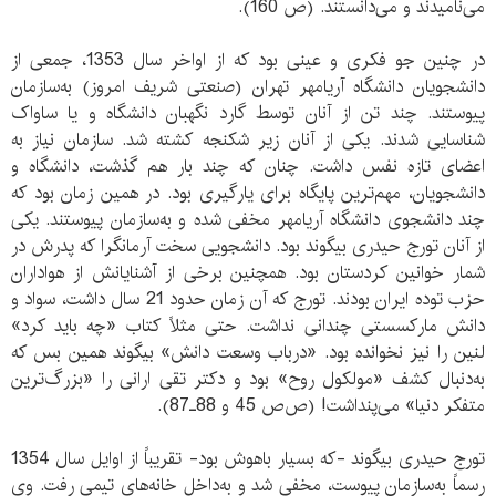
می‌نامیدند و می‌دانستند. (ص 160).
در چنین جو فکری و عینی بود که از اواخر سال 1353، جمعی از
دانشجویان دانشگاه آریامهر تهران (صنعتی شریف امروز) به‌سازمان
پیوستند. چند تن از آنان توسط گارد نگهبان دانشگاه و یا ساواک
شناسایی شدند. یکی از آنان زیر شکنجه کشته شد. سازمان نیاز به
اعضای تازه نفس داشت. چنان که چند بار هم گذشت، دانشگاه و
دانشجویان، مهم‌ترین پایگاه برای یارگیری بود. در همین زمان بود که
چند دانشجوی دانشگاه آریامهر مخفی شده و به‌سازمان پیوستند. یکی
از آنان تورج حیدری بیگوند بود. دانشجویی سخت آرمانگرا که پدرش در
شمار خوانین کردستان بود. همچنین برخی از آشنایانش از هواداران
حزب توده ایران بودند. تورج که آن زمان حدود 21 سال داشت، سواد و
دانش مارکسستی چندانی نداشت. حتی مثلاً کتاب «چه باید کرد»
لنین را نیز نخوانده بود. «درباب وسعت دانش» بیگوند همین بس که
به‌دنبال کشف «مولکول روح» بود و دکتر تقی ارانی را «بزرگ‌ترین
متفکر دنیا» می‌پنداشت! (ص‌ص 45 و 88ـ87).
تورج حیدری بیگوند -که بسیار باهوش بود- تقریباً از اوایل سال 1354
رسماً به‌سازمان پیوست، مخفی شد و به‌داخل خانه‌های تیمی رفت. وی