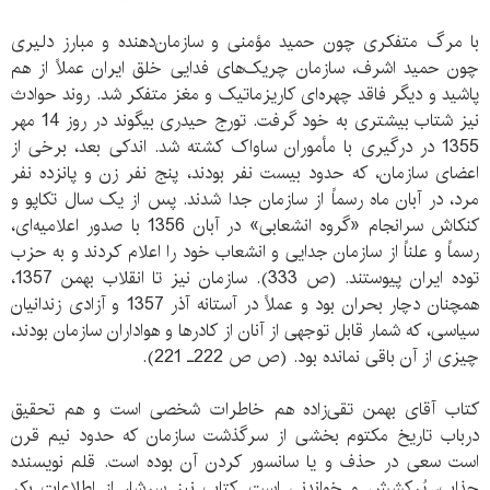
با مرگ متفکری چون حمید مؤمنی و سازمان‌دهنده و مبارز دلیری
چون حمید اشرف، سازمان چریک‌های فدایی خلق ایران عملاً از هم
پاشید و دیگر فاقد چهره‌ای کاریزماتیک و مغز متفکر شد. روند حوادث
نیز شتاب بیشتری به‌ خود گرفت. تورج حیدری بیگوند در روز 14 مهر
1355 در درگیری با مأموران ساواک کشته شد. اندکی بعد، برخی از
اعضای سازمان، که حدود بیست نفر بودند، پنج نفر زن و پانزده نفر
مرد، در آبان ماه رسماً از سازمان جدا شدند. پس از یک سال تکاپو و
کنکاش سرانجام «گروه انشعابی» در آبان 1356 با صدور اعلامیه‌ای،
رسماً و علناً از سازمان جدایی و انشعاب خود را اعلام کردند و به حزب
توده ایران پیوستند. (ص 333). سازمان نیز تا انقلاب بهمن 1357،
همچنان دچار بحران بود و عملاً در آستانه آذر 1357 و آزادی زندانیان
سیاسی، که شمار قابل توجهی از آنان از کادرها و هواداران سازمان بودند،
چیزی از آن باقی نمانده بود. (ص ص 222ـ 221).
کتاب آقای بهمن تقی‌زاده هم خاطرات شخصی است و هم تحقیق
درباب تاریخ مکتوم بخشی از سرگذشت سازمان که حدود نیم قرن
است سعی در حذف و یا سانسور کردن آن بوده است. قلم نویسنده
جذاب، پُرکشش و خواندنی است. کتاب نیز سرشار از اطلاعات بکر