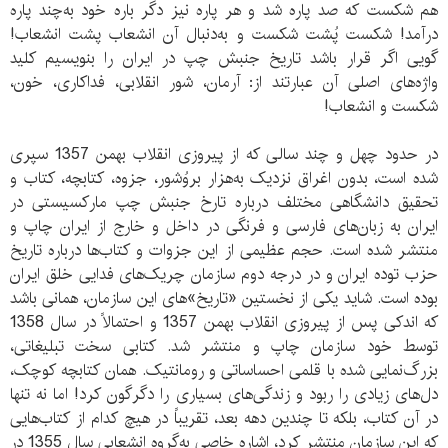
هم شکست که صد پاره شد و هر پاره نیز دگر باره خود به‌چند پاره
درآمد! شکست پُشت شکست و به‌دنبال آن انشعاب پشت انشعاب!
گویی اگر قرار باشد تاریخ جنبش چپ در ایران را بنویسیم کلید
واژه‌های اصلی آن عبارتند از: آرمان، شور انقلابی، فداکاری، خون،
شکست و انشعاب!
در حدود چهل و چند سالی که از پیروزی انقلاب بهمن 1357 سپری
شده است، بدون اغراق نزدیک به‌هزار بروُشور، جزوه، کتابچه، کتاب و
تحقیق دانشگاهی مختلف درباره تارخ جنبش چپ مارکسیستی در
ایران به زبان‌های فارسی و فرنگی در داخل و خارج از ایران چاپ و
منتشر شده است. حجم عظیمی از این جزوات و کتاب‌ها درباره تاریخ
حزب توده ایران و در درجه دوم سازمان چریک‌های فدایی خلق ایران
بوده است. شاید یکی از نخستین «تاریخ»های این سازمان، همانی باشد
که اندکی پس از پیروزی انقلاب بهمن 1357 و احتمالاً در سال 1358
توسط خود سازمان چاپ و منتشر شد. کتابی سخت تبلیغاتی،
بزرگ‌نمایی شده با قلمی احساساتی و رومانتیک. همان کتابچه کوچک،
دل‌های زیادی را ربود و زندگی‌های بسیاری را دگرگون کرد! اما نه تنها
در آن کتاب، بلکه تا چندین دهه بعد، تقریباً در هیچ کدام از کتاب‌هایی
که این سازمان منتشر کرد، اشاره خاصی به‌گروه انشعابی سال 1355 در