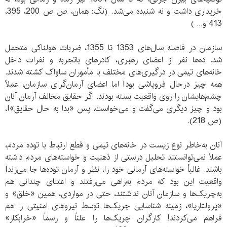
خریداری داشت و نه شنیده می‌شد. (نگ: همان، ص ص 200، 395،
413 و... )
سازمان در فاصله سال‌های 1353 تا 1355، ضربات هولناکی متحمل
شد. ده‌ها نفر از اعضای رهبری، کادرهای باتجربه و نفرات داخل
خانه‌های تیمی در درگیری‌های مختلف با مأموران ساواک کشته شدند.
همه چیز درحال فروپاشی بود! اما اعضای آرمان‌گرای سازمان، عملاً
چشم‌هایشان را روی واقعیت بسته بودند. اگر حقایق مخالف آرمان آنان
بود و چیز دیگری می‌گفت و می‌خواست، پس «بدا به حال حقایق»!،
(ص 218).
آنان به‌خاطر نوع زیست در خانه‌های تیمی و قطع ارتباط با توده مردم،
عملاً نمی‌توانستند تحلیل درستی از ذهنیت و خواسته‌های مردم داشته
باشند. غالباً خواسته‌های آرمانی خود را، نظر و آرمان توده‌ها جا می‌زند!
واقعیت این بود که مردم به‌راهی می‌رفتند و اعتنای چندانی هم
به‌چریک‌ها و سازمان آنان نداشتند، حتی در مواردی، همین «خلق» و
«پرولتاریا»، زمینه شناسایی چریک‌ها توسط نیروهای امنیتی را هم
فراهم می‌کردند! کارگران چریک‌ها را علناً و رسماً «خرابکار»