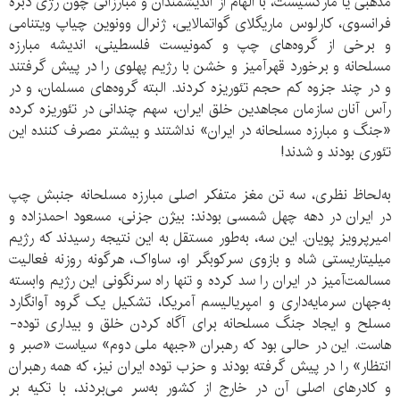
مذهبی یا مارکسیست، با الهام از اندیشمندان و مبارزانی چون رژی دبره
فرانسوی، کارلوس ماریگلای گواتمالایی، ژنرال وونوین چیاپ ویتنامی
و برخی از گروه‌های چپ و کمونیست فلسطینی، اندیشه مبارزه
مسلحانه و برخورد قهرآمیز و خشن با رژیم پهلوی را در پیش گرفتند
و در چند جزوه کم حجم تئوریزه کردند. البته گروه‌های مسلمان، و در
رآس آنان سازمان مجاهدین خلق ایران، سهم چندانی در تئوریزه کرده
«جنگ و مبارزه مسلحانه در ایران» نداشتند و بیشتر مصرف کننده این
تئوری بودند و شدند!
به‌لحاظ نظری، سه تن مغز متفکر اصلی مبارزه مسلحانه جنبش چپ
در ایران در دهه چهل شمسی بودند: بیژن جزنی، مسعود احمدزاده و
امیرپرویز پویان. این سه، به‌طور مستقل به این نتیجه رسیدند که رژیم
میلیتاریستی شاه و بازوی سرکوبگر او، ساواک، هرگونه روزنه فعالیت
مسالمت‌آمیز در ایران را سد کرده و تنها راه سرنگونی این رژیم وابسته
به‌جهان سرمایه‌داری و امپریالیسم آمریکا، تشکیل یک گروه آوانگارد
مسلح و ایجاد جنگ مسلحانه برای آگاه کردن خلق و بیداری توده-
هاست. این در حالی بود که رهبران «جبهه ملی دوم» سیاست «صبر و
انتظار» را در پیش گرفته بودند و حزب توده ایران نیز، که همه رهبران
و کادرهای اصلی آن در خارج از کشور به‌سر می‌بردند، با تکیه بر