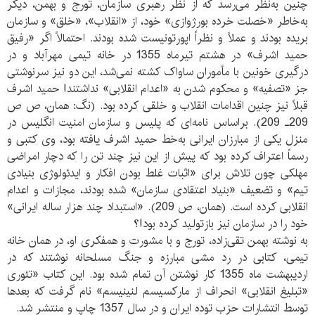
چنین به‌نظر می‌رسد که از نظر رهبری سازمان، تورج و بهمن، دیگر
به‌خاطر «خصلت خرده بورژوازی» خود، از «انقلاب»، «خلق» و سازمان
بریده بودند و عملاً و نظراً اپورتونیست شده بودند. احتمالاً اگر «رفیق
حمید اشرف» در هشتم تیرماه 1355 در خانه تیمی مهرآباد و در
درگیری خونین با مأموران ساواک کشته نمی‌شد، این دو نیز سرنوشتی
جز «تصفیه» و محکوم شدن به «اعدام انقلابی» نداشتند! حمید اشرف
قبلاً نیز چنین اقدامات انقلاب و خلقی کرده بود. (نگ: همان، ص ص
209ـ 209). براساس نامه‌ای که پلیس و سازمان امنیت انگلیس در
منزل یکی از مبارزان ایرانی به‌خط حمید اشرف یافته بود، وی کتبی و
رسماً اعتراف کرده بود که پیش از این نیز چند تن را که دچار امراضی
مهلکی چون تلاش برای «اثبات غلط بودن افکار و ایدئولوژی بنیادی
تیم» و تضعیف «بنیاد اعتقادی سازمان» شده بودند، مجازات و اعدام
انقلابی کرده است. (همان، ص 209). «استبداد چند هزار ساله ایرانی»
خود را در سازمان نیز بازتولید کرده بود!؟
به‌ نوشته بهمن تقی‌زاده، تورج و با مشورت و همفکری او، در همان خانه
تیمی، کتابی در رد مشی مبارزه و جنگ مسلحانه نوشتند که در
اردیبهشت ماه 1355 کار نوشتن آن تمام شده بود. این کتاب «تئوری
«تبلیغ انقلابی» انحراف از مارکسیسم لنینیسم» نام گرفت که بعدها
توسط انتشارات حزب توده ایران و در سال 1357 چاپ و منتشر شد.