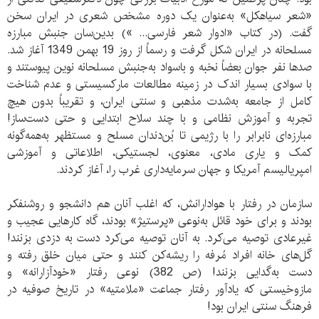
«شعر سیاهکل» به‌عنوان یک دوره مشخص شعری در ایران سخن
گفت. (در کتاب «ادوار شعر فارسی... ») بدین‌سان جنبش مبارزه
مسلحانه در ایران شکل گرفت و رسماً از روز 19 بهمن 1349 آغاز شد.
صدها نفر جوان بعضاً نخبه و باسواد به‌جنبش مسلحانه نوین پیوستند و
با سوادی بسیار اندک در زمینه مطالعات مارکسیستی و عدم شناخت
کامل از جامعه به‌شدت مذهبی و سنتی ایران، و تقریباً بدون هیچ
تجربه و آموزش نظامی و با چند سلاح ابتدایی و حتی دست‌ساز!
مبارزه‌ای نابرابر را با رژیمی تا بُن‌دندان مسلح و مستظهر به‌همه‌گونه
کمک و یاری مادی، معنوی، لجستیکی، اطلاعاتی و آموزشی
امپریالیسم آمریکا و جهان سرمایه‌داری غرب را، آغاز کردند.
سازمان در رفتار با هوادارانش، که اغلب آنان هم دانشجو و روشنفکر
بودند و برای خود قائل به‌نوعی «پرستیژ» بودند، گاه کارهایی عجیب و
غیرعادی توصیه می‌کرد. به آنان توصیه می‌کرد دست به دزدی بزنند!
گل‌های خانه افراد مُرفه را ریشه‌کن کنند و حتی میان خلق رفته و
دست به‌گدایی بزنند! (ص 382) نوعی رفتار «خودآزارانه» و
مازوخیستی که یادآور رفتار جماعت «ملامتیه» در تاریخ صوفیه در
فرهنگ سنتی ایران بود!