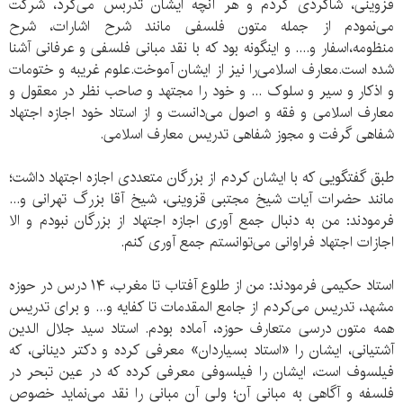
قزوینی، شاگردی کردم و هر آنچه ایشان تدربس می‌کرد، شرکت
می‌نمودم از جمله متون فلسفی مانند شرح اشارات، شرح
منظومه،اسفار و.... و اینگونه بود که با نقد مبانی فلسفی و عرفانی آشنا
شده است.معارف اسلامی‌را نیز از ایشان آموخت.علوم غریبه و ختومات
و اذکار و سیر و سلوک ‌... و خود را مجتهد و صاحب نظر در معقول و
معارف اسلامی‌ و فقه و اصول می‌دانست و از استاد خود اجازه اجتهاد
شفاهی گرفت و مجوز شفاهی تدریس معارف اسلامی‌.
طبق گفتگویی که با ایشان کردم از بزرگان متعددی اجازه اجتهاد داشت؛
مانند حضرات آیات شیخ مجتبی قزوینی، شیخ آقا بزرگ تهرانی و...
فرمودند: من به دنبال جمع آوری اجازه اجتهاد از بزرگان نبودم و الا
اجازات اجتهاد فراوانی می‌توانستم جمع آوری کنم.
استاد حکیمی‌ فرمودند: من از طلوع آفتاب تا مغرب، ۱۴ درس در حوزه
مشهد، تدریس می‌کردم از جامع المقدمات تا کفایه و... و برای تدریس
همه متون درسی متعارف حوزه، آماده بودم. استاد سید جلال الدین
آشتیانی، ایشان را «استاد بسیاردان» معرفی کرده و دکتر دینانی، که
فیلسوف است، ایشان را فیلسوفی معرفی کرده که در عین تبحر در
فلسفه و آگاهی به مبانی آن؛ ولی آن مبانی را نقد می‌نماید خصوص