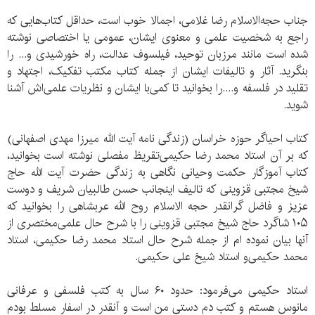
جناب حجه‌الاسلام رضا غلامی، اجمالا خوب است، حداقل کتاب‌هایی که
راجع به شخصیت علمی‌ و معنوی ایشان، عمومی‌ یا اختصاصی نوشته
شده است مانند مرزبان توحید، فیلسوف عدالت، راه خورشیدی و... را
بنگرید. آثار و تالیفات ایشان از جمله کتاب مکتب تفکیک، اجتهاد و
تقلید در فلسفه و....را بخوانید تا کمی‌با ایشان و نظریات علمی‌اش آشنا
شوید.
کتاب احیاگر حوزه خراسان (زندگی نامه آیت الله میرزا مهدی اصفهانی)
که بر آن استاد محمد رضا حکیمی‌تقریظ مفصلی نوشته است بخوانید،
کتاب آموزگار حکمت وحیانی نگاهی به زندگی حضرت آیت الله حاج
شیخ مجتبی قزوینی که تالیف اینجانب حسن طالبیان شریف و دوست
عزیز و فاضل گرانقدر حجه الاسلام روح الله عربشاهی را بخوانید که
۱۰۵ شاگرد حاج شیخ مجتبی قزوینی را با شرح حال علمی‌مختصری از
آنها بیان نموده ام از جمله شرح حال استاد محمد رضا حکیمی، استاد
محمد حکیمی‌و استاد شیخ علی حکیمی.
استاد حکیمی‌ می‌فرمود: حدود ۶۰ سال به کتب فلسفی و عرفانی
مانوس هستم و‌ کتب دم دستی من است و آنقدر در اسفار مسلط بودم