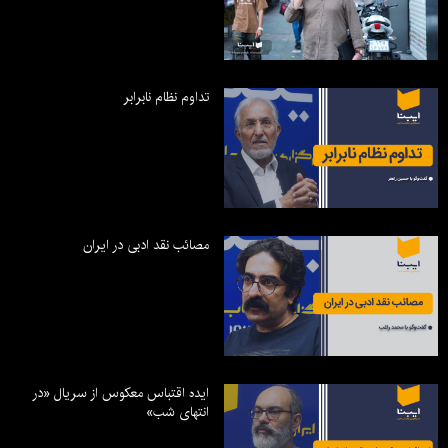
تداوم نظام نابرابر
مصائب نقد ادبی در ایران
ایده اقتباس معکوس از سریال «در
انتهای شب»