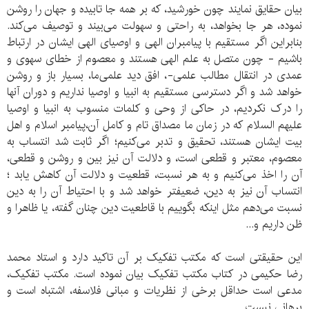
بیان حقایق نمایند چون خورشید، که بر همه جا تابیده و جهان را روشن
نموده، هر جا بخواهد، به راحتی و سهولت می‌بیند و توصیف می‌کند.
بنابراین اگر مستقیم با پیامبران الهی و اوصیای الهی ایشان در ارتباط
باشیم - چون متصل به علم الهی هستند و معصوم از خطای سهوی و
عمدی در انتقال مطالب علمی-، افق دید علمی‌ما، بسیار باز و روشن
خواهد شد و اگر دسترسی مستقیم به انبیا و اوصیا نداریم و دوران آنها
را درک نکردیم، در حاکی از وحی و کلمات منسوب به انبیا و اوصیا
علیهم السلام که در زمان ما مصداق تام و کامل آن،پیامبر اسلام و اهل
بیت ایشان هستند، تحقیق و تدبر می‌کنیم‌؛ اگر ثابت شد انتساب به
معصوم، معتبر و قطعی است، و دلالت آن نیز بین و روشن و قطعی،
آن را اخذ می‌کنیم و به هر نسبت،‌ قطعیت و دلالت آن کاهش یابد ؛
انتساب آن نیز به دین‌، ضعیفتر خواهد شد و با احتیاط آن را به دین
نسبت می‌دهم مثل اینکه بگوییم با قاطعیت دین چنان گفته، یا ظاهرا و
ظن داریم و...
این حقیقتی است که مکتب تفکیک بر آن تاکید دارد و استاد محمد
رضا حکیمی‌ در کتاب مکتب تفکیک بیان نموده است. مکتب تفکیک،
مدعی است حداقل برخی از نظریات و مبانی فلاسفه، اشتباه است و
برهانی نیست.