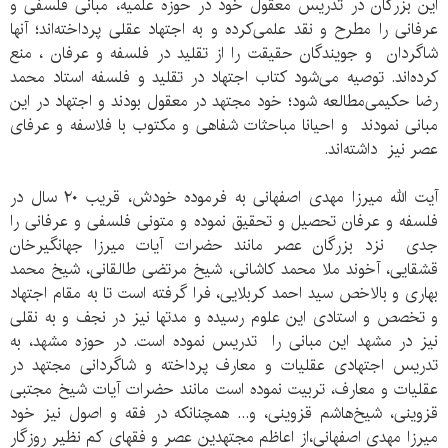
این بزرگان در تدریس معقول خود در حوزه علمیه، مبانی فلسفی و
عرفانی را مطرح و نقد علمی‌کرده و به اجتهاد عقلی پرداخته‌‌اند؛ آنها
شاگردان و جویندگان حقیقت را از تقلید در فلسفه و عرفان ، منع
کرده‌‌اند. توصیه می‌شود کتاب اجتهاد در تقلید و فلسفه استاد محمد
رضا حکیمی‌مطالعه شود؛ خود مجتهد در معقول بودند و اجتهاد در این
مبانی نمودند و احیانا مباحثات شفاهی و مکتوب با فلاسفه و عرفای
عصر نیز داشته‌‌اند.
آیت الله میرزا مهدی اصفهانی به فرموده خودش، قریب ۲۰ سال در
فلسفه و عرفان تحصیل و تحقیق نموده و متونی فلسفی و عرفانی را
جدی نزد بزرگان عصر مانند حضرات آیات میرزا جهانگیرخان
قشقایی، آخوند ملا محمد کاشانی، شیخ مرتضی طالقانی، شیخ محمد
بهاری و بالاخص سید احمد کربلایی، فرا گرفته است تا به مقام اجتهاد
و تخصص و استادی این علوم رسیده و مدتها نیز در نجف و به نقلی
نیز در مشهد این مبانی را تدریس نموده است. در حوزه مشهد، به
تدریس اجتهادی عقلیات و معارف پرداخته و شاگردانی مجتهد در
عقلیات و معارف، تربیت نموده است مانند حضرات آیات شیخ مجتبی
قزوینی، شیخ‌هاشم قزوینی، و... همچنانکه در فقه و اصول نیز خود
میرزا مهدی اصفهانی،از اعاظم مجتهدین عصر و فقهای کم نظیر روزگار