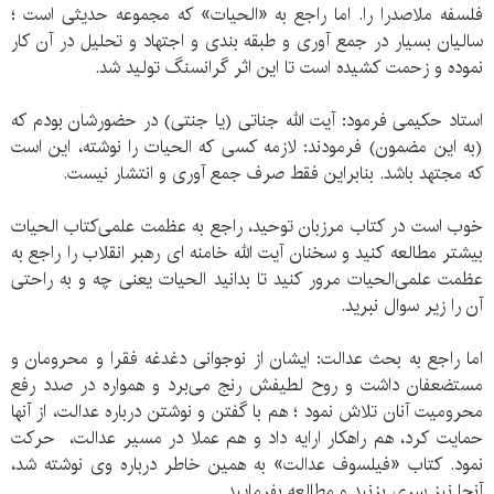
فلسفه ملاصدرا را. اما راجع به «الحیات» که مجموعه حدیثی است ؛
سالیان بسیار در جمع آوری و طبقه بندی و اجتهاد و تحلیل در آن کار
نموده و زحمت کشیده است تا این اثر گرانسنگ تولید شد.
استاد حکیمی‌ فرمود: آیت الله جناتی (یا جنتی) در حضورشان بودم که
(به این مضمون) فرمودند: لازمه کسی که الحیات را نوشته، این است
که مجتهد باشد. بنابراین فقط صرف جمع آوری و انتشار نیست.
خوب است در کتاب مرزبان توحید، راجع به عظمت علمی‌کتاب الحیات
بیشتر مطالعه کنید و سخنان آیت الله خامنه ای رهبر انقلاب را راجع به
عظمت علمی‌الحیات مرور کنید تا بدانید الحیات یعنی چه و به راحتی
آن را زیر سوال نبرید.
اما راجع به بحث عدالت: ایشان از نوجوانی دغدغه فقرا و محرومان و
مستضعفان داشت و روح لطیفش رنج می‌برد و همواره در صدد رفع
محرومیت آنان تلاش نمود ؛ هم با گفتن و نوشتن درباره عدالت، از آنها
حمایت کرد، هم راهکار ارایه داد و هم عملا در مسیر عدالت، حرکت
نمود. کتاب «فیلسوف عدالت» به همین خاطر درباره وی نوشته شد،
آنجا نیز سری بزنید و مطالعه بفرمایید.