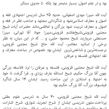
بود و در علم اصول، بسیار متبحر بود بلکه تا حدوی مبتکر.
آیت الله میرزا مهدی اصفهانی، حدود ۲۵ سال تدریس اجتهادی فقه و
اصول و معارف اسلامی‌نمود و شاگردانی مجتهد و صاحب نظر در فقه و
اصول و معارف تربیت نمود بزرگان و اعاظمی‌مانند حضرات آیات شیخ
مجتبی قزوینی،شیخ‌هاشم قزوینی،میرزا جواد آقا تهرانی، میرزا
حسنعلی مروارید، شیخ محمود حلبی، و .‌‌.. که در این میان، به نظر
برخی از اساتید معاصر، آیت الله حاج شیخ مجتبی قزوبنی،
برجسته‌ترین و شاخص‌ترین ایشان بود خصوص در مباحث معارف و
نقد اجتهادی فلسفه و عرفان.
آیت الله شیخ مجتبی قزوینی، فلسفه و عرفان را نزد فلاسفه بزرگی
چون آقا بزرگ حکیم، ‌شیخ اسدالله عارف یزدی و...فرا گرفت تا خود
به اجتهاد و استادی در این مباحث رسید. ایشان ۱۴ سال شاگرد
فیلسوف بزرگ، آقا بزرگ حکیم بود.
آیت الله شیخ مجتبی قزوینی، ۴۰ سال به تدریس علوم عقلی
پرداخت.متون تدریسی ایشان از شرح تجرید، شوارق، شرح اشارات،
شرح منظومه،‌ عرشیه، مشاعر، اسفار، و متون عرفانی بوده است. ایشان