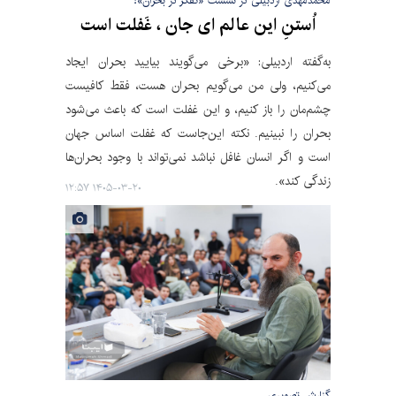
محمدمهدی اردبیلی در نشست «تفکر در بحران»؛
اُستنِ این عالم ای جان ، غَفلت است
به‌گفته اردبیلی: «برخی می‌گویند بیایید بحران ایجاد
می‌کنیم، ولی من می‌گویم بحران هست، فقط کافیست
چشم‌مان را باز کنیم، و این غفلت است که باعث می‌شود
بحران را نبینیم. نکته این‌جاست که غفلت اساس جهان
است و اگر انسان غافل نباشد نمی‌تواند با وجود بحران‌ها
زندگی کند».
۱۴۰۵-۰۳-۲۰ ۱۲:۵۷
گزارش تصویری