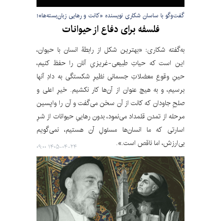
گفت‌وگو با ساسان شکاری نویسنده «کانت و رهایی زبان‌بسته‌ها»؛
فلسفه برای دفاع از حیوانات
به‌گفته شکاری: «بهترین شکل از رابطۀ انسان با حیوان،
این است که حیاتِ طبیعی-غریزیِ آنان را حفظ کنیم،
حینِ وقوعِ معضلاتِ جسمانی نظیرِ شکستگی به دادِ آنها
برسیم، و به هیچ عنوان از آن‌ها کار نکشیم. خیرِ اعلی و
صلحِ جاودان که کانت از آن سخن می‌گفت و آن را واپسین
مرحله از تمدن قلمداد می‌نمود، بدون رهاییِ حیوانات از شرِ
اسارتی که ما انسان‌ها مسئولِ آن هستیم، نمی‌گویم
بی‌ارزش، اما ناقص است.».
۱۴۰۵-۰۴-۲۴ ۰۹:۰۰