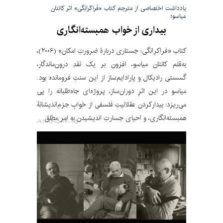
یادداشت اختصاصی از مترجم کتاب «فَراکَرانِگی» اثر کانتان
میاسو؛
بیداری از خواب همبسته‌انگاری
کتاب «فراکرانگی: جستاری دربارۀ ضرورتِ امکان» (۲۰۰۶)،
به‌قلم کانتان میاسو، افزون بر یک نقدِ درون‌ماندگار،
گسستی رادیکال و پارادایم‌ساز از این سنتِ فرومانده بود.
میاسو در این اثرِ دوران‌ساز، پروژه‌ای جاه‌طلبانه را پی
می‌ریزد: بیدارکردن عقلانیتِ فلسفی از خوابِ جزم‌اندیشانۀ
همبسته‌انگاری، و احیای جسارتِ اندیشیدن به امر مطلق.
۱۴۰۵-۰۴-۲۵ ۰۹:۰۰