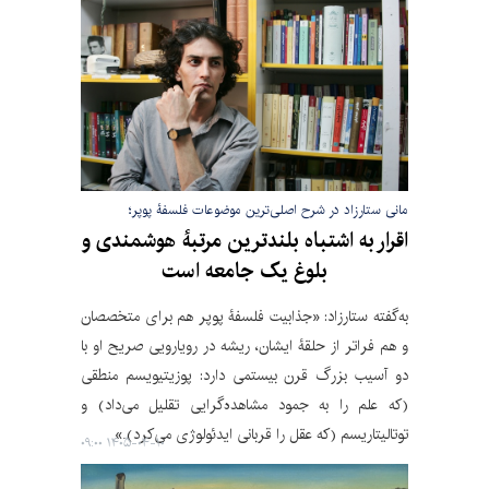
مانی ستارزاد در شرح اصلی‌ترین موضوعات فلسفۀ پوپر؛
اقرار به اشتباه بلندترین مرتبۀ هوشمندی و
بلوغ یک جامعه است
به‌گفته ستارزاد: «جذابیت فلسفۀ پوپر هم برای متخصصان
و هم فراتر از حلقۀ ایشان، ریشه در رویارویی صریح او با
دو آسیب بزرگ قرن بیستمی دارد: پوزیتیویسم منطقی
(که علم را به جمود مشاهده‌گرایی تقلیل می‌داد) و
توتالیتاریسم (که عقل را قربانی ایدئولوژی می‌کرد).»
۱۴۰۵-۰۴-۱۰ ۰۹:۰۰