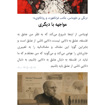
درنگی بر «لویناس، مکتب فرانکفورت و روانکاوی»؛
مواجهه با دیگری
لویناس از اینجا شروع می‌کند که به نظر من عشق به
فلسفه، عشقِ به دانایی نیست، داناییِ ناشی از عشق است و
بنابراین گویا این مضاف و مضاف‌الیه را به تعبیری
جای‌شان را عوض می‌کند و می‌گوید که من معتقدم که ما
نباید در فلسفه به دنبال عشقِ به دانایی باشیم، به دنبالِ
داناییِ ناشی از عشق باید باشیم.
۱۴۰۵-۰۵-۱۶ ۰۹:۰۰