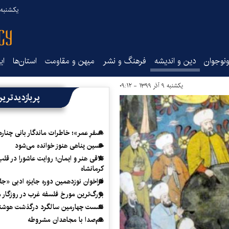
یکشنبه ۱۸ مرداد ۰۵
نوجوان
دین و اندیشه
فرهنگ و نشر
میهن و مقاومت
استان‌ها
ای
یکشنبه ۹ آذر ۱۳۹۹ - ۰۹:۱۲
پربازدیدتری
«سفرِ عمر»؛ خاطرات ماندگار بانی چناره
حسین پناهی هنوز خوانده می‌شود
تلاقی هنر و ایمان؛ روایت عاشورا در قلب
کرمانشاه
فراخوان نوزدهمین دوره جایزه ادبی «ج
بزرگ‌ترین مورخ فلسفه غرب در روزگار م
نشست چهارمین سالگرد درگذشت هوشنگ
هم‌صدا با مجاهدان مشروطه