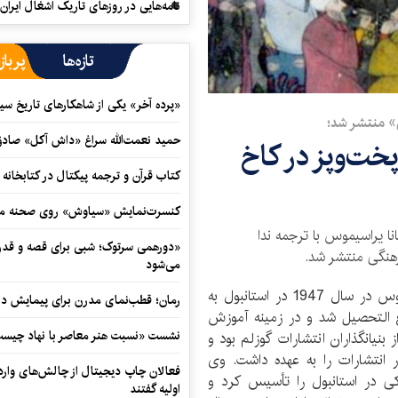
نامه‌هایی در روزهای تاریک اشغال ایران
تازه‌ها
پرباز
«پرده آخر» یکی از شاهکارهای تاریخ سی
» منتشر شد؛
حمید نعمت‌‏الله سراغ «داش آکل» صاد
خت‌وپز در کاخ
کتاب قرآن و ترجمه پیکتال در کتابخان
کنسرت‌نمایش «سیاوش» روی صحنه می
ا یراسیموس با ترجمه ندا
«دورهمی سرتوک؛ شبی برای قصه و قدردان
هنگی منتشر شد.
می‌شود
ماریانا یراسیموس در سال 1947 در استانبول به
رمان؛ قطب‌نمای مدرن برای پیمایش در
رغ التحصیل شد و در زمینه آموزش
نشست «نسبت هنر معاصر با نهاد چیست؟
شت. در سال‌های 1973-1984 یکی از بنیانگذاران انتشارات گوزلم بود و
 انتشارات را به عهده داشت. وی
فعالان چاپ دیجیتال از چالش‌های واردا
حکاکی در استانبول را تأسیس کرد و
اولیه گفتند