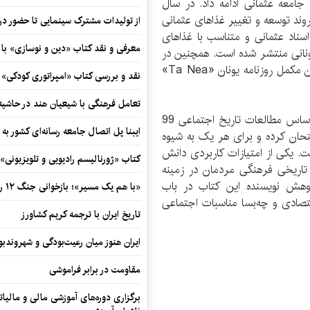
امعه عثمانی ادامه داد. در سال
وشت، که روند توسعه و تغییر غذاهای عثمانی
از تولیدات مشترک سینمایی تا حضور در 
عمل برگرفته از اسناد عثمانی و متناسب با غذاهای
معرفی و نقد کتاب «دین و نوسازی» ب
ونانی منتشر شده است. همچنین در
ژوئن 2007 تحت عنوان «غذای کاخ استانبول» به عنوان مکمل روزنامه یونان «Ta Nea»
نقد و بررسی کتاب «امپراتوری کودکی»
تعامل فرهنگی با شیعیان هند در حاشی
یراسیموس در کتاب «پانصد سال آشپزی عثمانی» بر اساس مطالعات تاریخ اجتماعی 99
ایبنا پل اتصال جامعه رسانه‌ای کشور به
تحان کرده و برای هر یک به شیوه
. یکی از امتیازات کاربردی دانش
کتاب «ژورنالیسم رادیویی و تلویزیونی» ب
تاریخی فرهنگی مردمان در زمینه
ژوهش نویسنده این کتاب در باب
«با هم یک مسیر»؛ بازخوانی جنگ ۱۲ روزه در قاب یک رمان کوتاه
تصادی و چه‌بسا مناسبات اجتماعی
تاریخ ایران با ترجمه کریم کشاورز
ایران هنوز میان رعیت‌بودگی و شهروندب
مقاومت در برابر فراموشی
برگزاری دوره‌های آموزشی مالی و مالیا