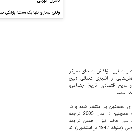
ناشران آموزشی
وقتی بیماری تنها یک مسئله پزشکی نی
 و به قول مؤلفش به جای تمرکز
ش‌هایی از آشپزی عثمانی (بین
در حوزه‌های تاریخ اقتصادی، تاریخ اجتماعی،
ته است.
اب به زبان ترکی استانبولی در سال 2002 برای نخستین بار منتشر شده و در
سال‌های 2003 و 2005 نیز تجدید چاپ شده است. همچنین در سال 2005 ترجمه
فارسی حاضر نیز از همین ترجمه
انگلیسی انجام شده است. نویسنده کتاب ماریانا پراسیموس (متولد 1947 در استانبول) که