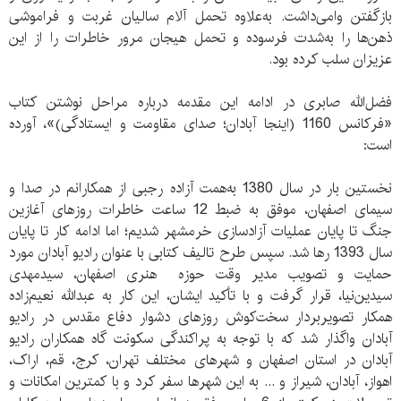
بازگفتن وامی‌داشت. به‌علاوه تحمل آلام سالیان غربت و فراموشی
ذهن‌ها را به‌شدت فرسوده و تحمل هیجان مرور خاطرات را از این
عزیزان سلب کرده بود.
فضل‌الله صابری در ادامه این مقدمه درباره مراحل نوشتن کتاب
«فرکانس 1160 (اینجا آبادان؛ صدای مقاومت و ایستادگی)»، آورده
است:
نخستین بار در سال 1380 به‌همت آزاده رجبی از همکارانم در صدا و
سیمای اصفهان، موفق به ضبط 12 ساعت خاطرات روزهای آغازین
جنگ تا پایان عملیات آزادسازی خرمشهر شدیم؛ اما ادامه کار تا پایان
سال 1393 رها شد. سپس طرح تالیف کتابی با عنوان رادیو آبادان مورد
حمایت و تصویب مدیر وقت حوزه هنری اصفهان، سیدمهدی
سیدین‌نیا، قرار گرفت و با تأکید ایشان، این کار به عبدالله نعیم‌زاده
همکار تصویربردار سخت‌کوش روزهای دشوار دفاع مقدس در رادیو
آبادان واگذار شد که با توجه به پراکندگی سکونت گاه همکاران رادیو
آبادان در استان اصفهان و شهرهای مختلف تهران، کرج، قم، اراک،
اهواز، آبادان، شیراز و ... به این شهرها سفر کرد و با کمترین امکانات و