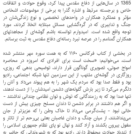
1365 در سال‌هایی از دفاع مقدس پیدا کرد، وقوع حوادث و اتفاقات
خاص و برجسته مرتبط و اشاره گذرا به برخی از موضوعات، اشخاص
مؤثر و عملکردِ همکاران در واحدهای تخصصی و نوع زندگی‌شان در
جنگ و تدابیری که در گره‌گشایی مسائلِ مبتلابه اتخاذ کردند، مورد
توجه واقع شده است. امیدوارم توانسته باشم گوشه‌ای از مجاهدتهای
همکاران گمنامم را در عرصه نبرد رسانه‌ای دفاع مقدس به ثبت برسانم.
در بخشی از کتاب فرکانس ۱۱۶۰ که به همت سوره مهر منتشر شده
است، می‌خوانیم: «سخت است برای افرادی که امروزه در محاصره
امواج صوتی، تصویری گوناگون قرار دارند، توضیحی بدهی که روزی،
روزگاری در گوشه‌ای ملتهب از این سرزمین تنها شبکه اجتماعی، رادیو
بود و فقط صدا بود که مردم یک شهر را به هم پیوند می‌داد و آنان را
دلگرم می‌کرد تا زیر بارش گلوله‌های دشمن امیدشان را از دست ندهند،
تنها صدا بود که به رزمندگانی که توش و توان نظامی چندانی نداشتند -
و اگر هم داشتند در برابر دشمن تا دندان مسلح چیزی بیش از دست
خالی نبود - پشت‌گرمی می‌داد تا خاک وطن را که عزیزتر از جان
می‌پنداشتند، از میان چنگ و دندان غاصبان بعثی بی‌رحم تر از تاتار و
مغول بیرون بکشند و آزاد کنند و نهال نو پای نظام جمهوری اسلامی را
از تندباد حوادث محفوظ دارند. رادیو بود که به شهروندانی که حاضر به