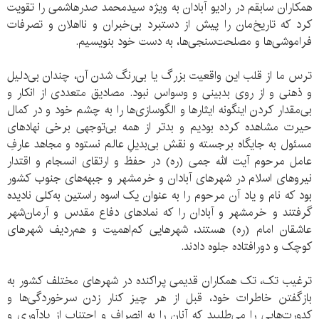
همکاران سابقم در رادیو آبادان به ویژه سیدمحمد صدرهاشمی را تقویت
کرد که تاریخ‌مان را پیش از دستبرد بی‌خبران و نااهلان و تصرفات
فراموشی‌ها و مصلحت‌سنجی‌ها، به دست خود بنویسیم.
ترس ما از قلب این واقعیت بزرگ یا بی‌رنگ شدن آن، چندان بی‌دلیل
و ذهنی و از روی بدبینی و وسواس نبود. مصادیق متعددی از انکار و
بی‌مقدار کردن اینگونه ایثارها و الگوسازی‌ها را به چشم خود و در کمال
حیرت مشاهده کرده بودیم و بدتر از همه بی‌توجهی برخی نهادهای
مسئول به جایگاه برجسته و نقش بی‌بدیلِ عالم نستوه و مجاهد عارفِ
عامل مرحوم آیت الله جمی (ره) در حفظ و ارتقای انسجام و اقتدار
نیروهای اسلام در شهرهای آبادان و خرمشهر و جبهه‌های جنوب کشور
بود که نام و یاد آن مرحوم را به عنوان یک اسوه راستین به‌کلی نادیده
گرفتند و خرمشهر و آبادان را که نمادهای دفاع مقدس و آرمان‌شهر
عاشقان امام (ره) هستند، شهرهایی کم‌اهمیت و هم‌ردیف شهرهای
کوچک و دورافتاده جلوه دادند.
ترغیب تک، تک همکاران قدیمی پراکنده در شهرهای مختلف کشور به
بازگفتن خاطرات خود، قبل از هر چیز کنار زدن سرخوردگی‌ها و
کدورت‌هایی را می‌طلبید که آنان را به انصراف و اجتناب از یادآوری و