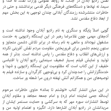
نقش رادیو آبادان در جنگ، نه روابط عمومی وزارت نفت، نه صدا و
سیما، نه نهادها و دستگاه‌های فرهنگی دیگر قدمی برنداشتند و حتی در
خاطرات منتشرشده رزمندگان آبادانی چندان توجهی به این بخش مهم
از ابعاد دفاع مقدس نشد.
گویی اصلاً پایگاه و سنگری به نام رادیو آبادان وجود نداشته است و
آدم‌های مهمی چون غلامرضا رهبر در این ایستگاه رادیویی به خدمت
مشغول نبوده‌اند و مانعی به نام رسانه در برابر تلاش دشمن متجاوز و
ستون پنجم دشمن برای فروریختن مقاومت مردم نقش آفرینی نکرده
و ارزش‌های انقلاب و دفاع مقدس را پاس نداشته است. بدتر از همه
تولید و نمایش فیلم بسیار ضعیف سینمایی رادیو آبادان با اقتباسی
خفیف از این کتاب است که مظلومیت این ایستگاه رادیویی و شهدا و
خدمتگزارانش را صدچندان کرد و بی‌توجهی کارگردان و سازنده فیلم به
توصیه‌های من و همکارانم آتش نهفته درون مرا شعله ور ساخت.
در این میان انتشار کتاب «نوشتم تا بماند» حاوی خاطرات مرحوم
آیت‌الله جمی نماینده امام (ره) و امام جمعه مجاهد و مقاوم آبادان
توسط انتشارات سوره مهر که به سرکشی و حمایت مستمر ایشان از
مریدانشان در رادیو آبادان اشاره‌ها دارد، انگیزه و اهتمام اولیه من و