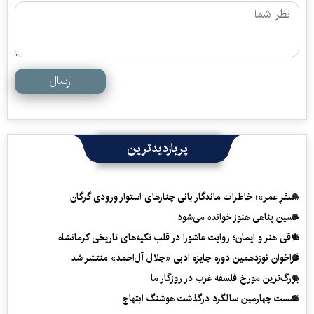
ارسال
پربازدیدترین
«سفرِ عمر»؛ خاطرات ماندگار بانی چنارهای استوار ورودی گرگان
حسین پناهی هنوز خوانده می‌شود
تلاقی هنر و ایمان؛ روایت عاشورا در قلب تکیه‌های تاریخی کرمانشاه
فراخوان نوزدهمین دوره جایزه ادبی «جلال آل‌احمد» منتشر شد
بزرگ‌ترین مورخ فلسفه غرب در روزگار ما
نشست چهارمین سالگرد درگذشت هوشنگ ابتهاج