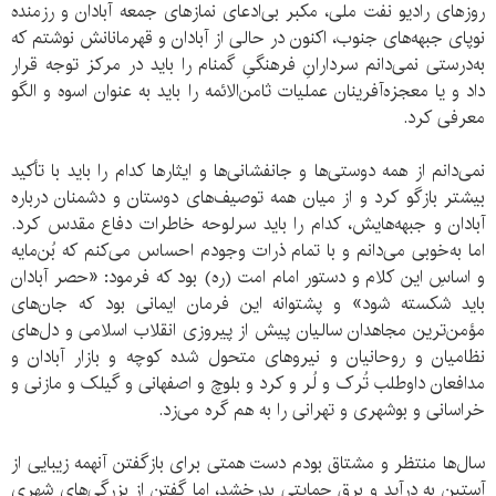
روزهای رادیو نفت ملی، مکبر بی‌ادعای نمازهای جمعه آبادان و رزمنده
نوپای جبهه‌های جنوب، اکنون در حالی از آبادان و قهرمانانش نوشتم که
به‌درستی نمی‌دانم سردارانِ فرهنگیِ گمنام را باید در مرکز توجه قرار
داد و یا معجزه‌آفرینان عملیات ثامن‌الائمه را باید به عنوان اسوه و الگو
معرفی کرد.
نمی‌دانم از همه دوستی‌ها و جانفشانی‌ها و ایثارها کدام را باید با تأکید
بیشتر بازگو کرد و از میان همه توصیف‌های دوستان و دشمنان درباره
آبادان و جبهه‌هایش، کدام را باید سرلوحه خاطرات دفاع مقدس کرد.
اما به‌خوبی می‌دانم و با تمام ذرات وجودم احساس می‌کنم که بُن‌مایه
و اساسِ این کلام و دستور امام امت (ره) بود که فرمود: «حصر آبادان
باید شکسته شود» و پشتوانه این فرمان ایمانی بود که جان‌های
مؤمن‌ترین مجاهدان سالیان پیش از پیروزی انقلاب اسلامی و دل‌های
نظامیان و روحانیان و نیروهای متحول شده کوچه و بازار آبادان و
مدافعان داوطلب تُرک و لُر و کرد و بلوچ و اصفهانی و گیلک و مازنی و
خراسانی و بوشهری و تهرانی را به هم گره می‌زد.
سال‌ها منتظر و مشتاق بودم دست همتی برای بازگفتن آنهمه زیبایی از
آستین به درآید و برق حمایتی بدرخشد، اما گفتن از بزرگی‌های شهری