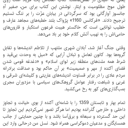
طول موج مظلومیت و ایثار. نوشتن این کتاب برای من، صفیر آهِ
جانسوز آوارگانی بود که سرگردانی در بیابان عزّت را بر ننگ تسلیم
ترجیح دادند. «فرکانس 1160» پژواک بلند خطبه‌های مجاهد عارف و
خطیب توانایی است که خاکستر هیبت فرعون استکبار و قارون‌های
حامی‌اش را به نهیب آتش کلام خود بر باد می‌دهد.
وقتی جنگ آغاز شد، آبادان شهری ملتهب از تلاطم اندیشه‌ها و تقابل
گروه‌ها بود. کانون تعامل و تبادل آرایی که «میل به وحدت بی‌قید و
شرط همه ملت‌های منطقه زیر لوای اسلام» و «دغدغه قومی شدن
فضای آکنده از مهر و صمیمیت» بر آن حاکم بود و صداقت برادرانه
مردم عادی را در برابر قساوت اندیشه‌های عاریتی و کلیشه‌ای شرقی و
غربی و شباهت رفتار عوامل گروهک‌های سیاسی با مزدوران مجری
بمب‌گذاری‌های کور به رخ می‌کشید.
تمام بهار و تابستان 1359 را با شامه‌ای آکنده از بوی خیانت و تجاوز
داخلی و خارجی گذرانده بودیم اما هرگز تصور نمی‌کردیم این تجاوز تا
این حد گسترده و سبعانه و برق‌آسا باشد و با چنین حمایتی از جانب
همسایگان و مدعیان دموکراسی همراه شود. نسل من درحالی وارد این