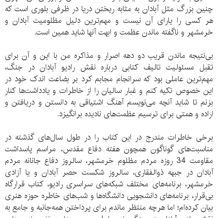
چنین بزرگ مثل آبادان به مثابه ریختن دریا در ظرفی بلوری است که
هر کسی را یارای آن نیست و مهم‌ترین دلیل مظلومیت آبادان و
خرمشهر و ناگفته ماندن عظمت و ابهت آنها شاید همین است.
بی‌نتیجه ماندن قریب دو دهه اصرار و مذاکره من با این و آن برای
تقبل مسئولیت تالیف کتابی درباره نقش رادیو آبادان در جنگ،
مهم‌ترین عاملی بود که سرانجام مجابم کرد بر بضاعت اندک خود در
این خصوص تکیه کنم و غبار سالیان را از خاطرات و یادداشت‌ها کنار
بزنم تا شاید آنچه می‌نویسم آهنگ اشتیاقی به دانستن و دریافتن و
اراده و همتی برای ترسیم عظمت‌های نادیده برانگیزد.
برخی خاطرات مندرج در این کتاب را در طول سال‌های گذشته در
مناسبت‌های گوناگون همچون هفته دفاع مقدس، مراسم پاسداشت
مقاومت 34 روزه مردم مظلوم خرمشهر، سالروز دفاع جانانه مردم
آبادان در جبهه ذوالفقاری، سالروز شکست حصر آبادان و یا آزادی
خرمشهر، برنامه‌های مختلف شبکه‌های سراسری رادیو، کتاب قرارگاه
بی‌قرار، برنامه‌های دانشجویی دانشگاه‌ها و شب‌های خاطره حوزه هنری
بیان کرده‌ام؛ اما هرچه منتظر ماندم برای پرداختن همه‌جانبه و جامع به