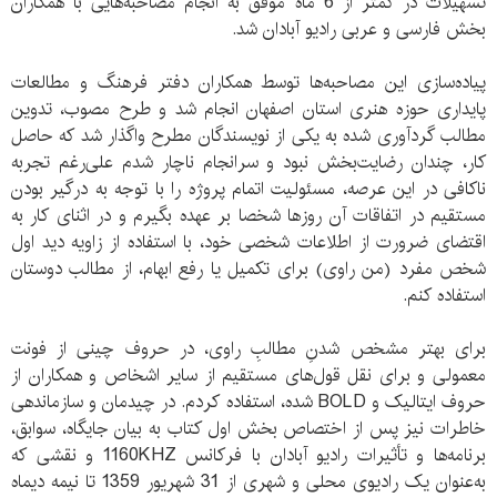
تسهیلات در کمتر از 6 ماه موفق به انجام مصاحبه‌هایی با همکاران
بخش فارسی و عربی رادیو آبادان شد.
پیاده‌سازی این مصاحبه‌ها توسط همکاران دفتر فرهنگ و مطالعات
پایداری حوزه هنری استان اصفهان انجام شد و طرح مصوب، تدوین
مطالب گردآوری شده به یکی از نویسندگان مطرح واگذار شد که حاصل
کار، چندان رضایت‌بخش نبود و سرانجام ناچار شدم علی‌رغم تجربه
ناکافی در این عرصه، مسئولیت اتمام پروژه را با توجه به درگیر بودن
مستقیم در اتفاقات آن روزها شخصا بر عهده بگیرم و در اثنای کار به
اقتضای ضرورت از اطلاعات شخصی خود، با استفاده از زاویه دید اول
شخص مفرد (من راوی) برای تکمیل یا رفع ابهام، از مطالب دوستان
استفاده کنم.
برای بهتر مشخص شدنِ مطالبِ راوی، در حروف چینی از فونت
معمولی و برای نقل قول‌های مستقیم از سایر اشخاص و همکاران از
حروف ایتالیک و BOLD شده، استفاده کردم. در چیدمان و سازماندهی
خاطرات نیز پس از اختصاص بخش اول کتاب به بیان جایگاه، سوابق،
برنامه‌ها و تأثیرات رادیو آبادان با فرکانس 1160KHZ و نقشی که
به‌عنوان یک رادیوی محلی و شهری از 31 شهریور 1359 تا نیمه دیماه