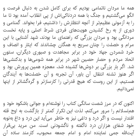
همه ما مردان ناتمامی بودیم که برای کامل شدن به دنبال فرصت و
الگو می‌گشتیم و جنگ با همه دردناکی‌اش از پی انقلاب آمده بود تا ما
را به آزمونی عظیم‌تر از آنچه انتظارش را داشتیم، فرا بخواند. گمنامی و
دوری از به رخ کشیدن هویت‌های فردی شرط اصلی و پایه نخست
مردانگی بود و مردان بزرگی که راهنمای ما بودند، شهد آشنایی با این
مرام و خصلت را چنان سریع به همگان چشاندند که ایثار و انصاف و
خرد شمردن جهاد خود در برابر مجاهدت و صبوری دیگران، ستون
اتحاد مردم و حصار حصین شهر در برابر همه شومی‌ها و بدکنشی‌ها
شد. اگر بار بزرگی بر دوش‌ها کشیده شد، معجزه همین پرورش بود و
اگر هنوز تشنه انتقال آن باور، آن تجربه و آن خصلت‌ها به آیندگان
هستیم، از این روست که هیچ قدرتی را کارسازتر و گره‌گشاتر از اینها
نمی‌دانیم.
اکنون که در مرز شصت سالگی کتاب را نوشته‌ام و جوانی باشکوه خود و
هم‌نسلانم را مرور می‌کنم، لذت این تکرار کمتر از بازگشت به اوج قله
اقتدار نیست و اگر درد و داغی نیز به خاطر می‌آید این درد و داغ به‌نوبه
خود شفای هزاران درد ناگفته و ناگشودنی است. من مرید بی‌قرار
آیت‌الله جمی نماینده امام و امام جمعه محبوب، کارمند ساده آن